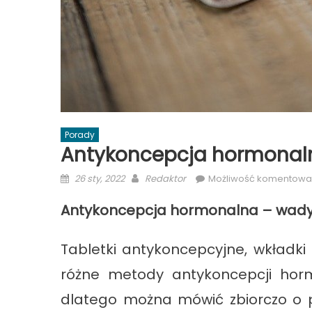
Porady
Antykoncepcja hormonaln
Posted
Author
26 sty, 2022
Redaktor
Możliwość komentowa
on
Antykoncepcja hormonalna – wady 
Tabletki antykoncepcyjne, wkładki
różne metody antykoncepcji hormo
dlatego można mówić zbiorczo o p