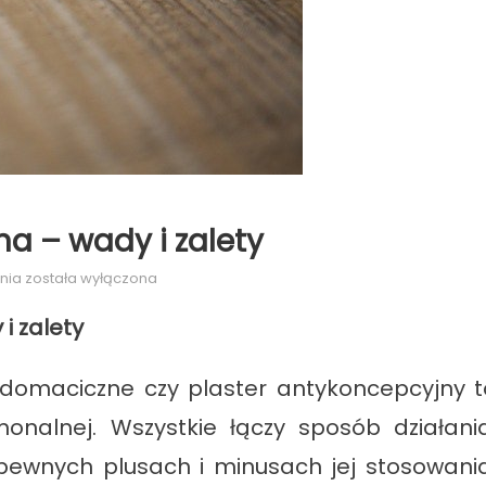
a – wady i zalety
Antykoncepcja
nia
została wyłączona
hormonalna
i zalety
–
wady
i
 domaciczne czy plaster antykoncepcyjny t
zalety
nalnej. Wszystkie łączy sposób działania
ewnych plusach i minusach jej stosowania