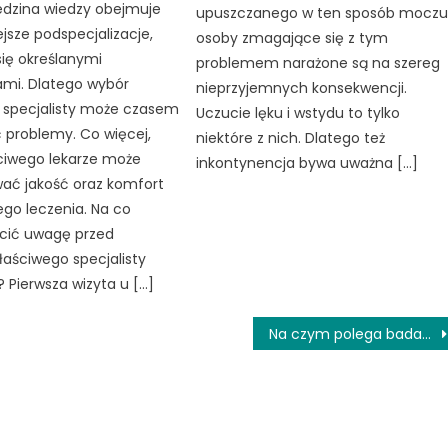
edzina wiedzy obejmuje
upuszczanego w ten sposób mocz
ejsze podspecjalizacje,
osoby zmagające się z tym
ię określanymi
problemem narażone są na szereg
ami. Dlatego wybór
nieprzyjemnych konsekwencji.
 specjalisty może czasem
Uczucie lęku i wstydu to tylko
 problemy. Co więcej,
niektóre z nich. Dlatego też
ciwego lekarze może
inkontynencja bywa uważna […]
ać jakość oraz komfort
go leczenia. Na co
ócić uwagę przed
aściwego specjalisty
? Pierwsza wizyta u […]
Na czym polega badanie USG w ciąży