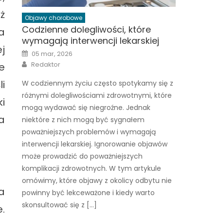
ż
Objawy chorobowe
Codzienne dolegliwości, które
a
wymagają interwencji lekarskiej
j
Posted
05 mar, 2026
on
Author
Redaktor
e
i
W codziennym życiu często spotykamy się z
różnymi dolegliwościami zdrowotnymi, które
i
mogą wydawać się niegroźne. Jednak
a
niektóre z nich mogą być sygnałem
poważniejszych problemów i wymagają
interwencji lekarskiej. Ignorowanie objawów
może prowadzić do poważniejszych
komplikacji zdrowotnych. W tym artykule
omówimy, które objawy z okolicy odbytu nie
a
powinny być lekceważone i kiedy warto
skonsultować się z […]
.