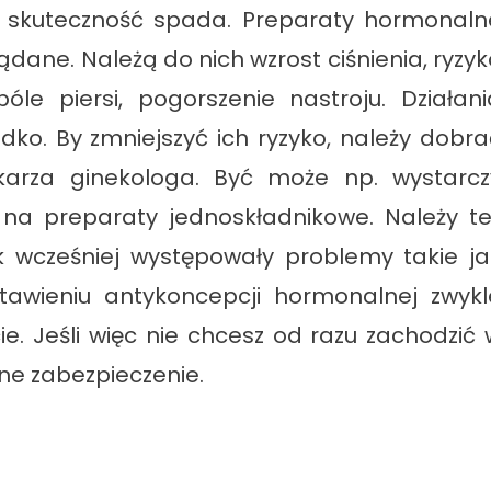
j skuteczność spada. Preparaty hormonaln
dane. Należą do nich wzrost ciśnienia, ryzyk
bóle piersi, pogorszenie nastroju. Działani
ko. By zmniejszyć ich ryzyko, należy dobra
karza ginekologa. Być może np. wystarcz
 na preparaty jednoskładnikowe. Należy te
iek wcześniej występowały problemy takie ja
stawieniu antykoncepcji hormonalnej zwykl
e. Jeśli więc nie chcesz od razu zachodzić 
jne zabezpieczenie.