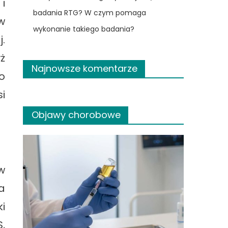
i
badania RTG? W czym pomaga
w
wykonanie takiego badania?
.
ż
Najnowsze komentarze
o
i
Objawy chorobowe
w
a
i
,