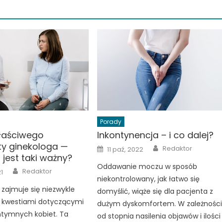
Porady
łaściwego
Inkontynencja – i co dalej?
ty ginekologa —
Author
Posted
Redaktor
11 paź, 2022
on
jest taki ważny?
Oddawanie moczu w sposób
Author
Redaktor
21
niekontrolowany, jak łatwo się
 zajmuje się niezwykle
domyślić, wiąże się dla pacjenta z
i kwestiami dotyczącymi
dużym dyskomfortem. W zależnośc
ntymnych kobiet. Ta
od stopnia nasilenia objawów i ilości