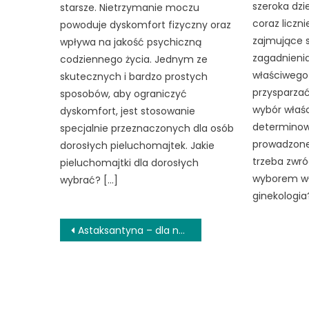
szeroka dzi
starsze. Nietrzymanie moczu
coraz liczni
powoduje dyskomfort fizyczny oraz
zajmujące s
wpływa na jakość psychiczną
zagadnieni
codziennego życia. Jednym ze
właściwego
skutecznych i bardzo prostych
przysparzać
sposobów, aby ograniczyć
wybór właś
dyskomfort, jest stosowanie
determinow
specjalnie przeznaczonych dla osób
prowadzone
dorosłych pieluchomajtek. Jakie
trzeba zwr
pieluchomajtki dla dorosłych
wyborem wł
wybrać? […]
ginekologia
Nawigacja
Astaksantyna – dla naturalnej suplementacji
wpisu