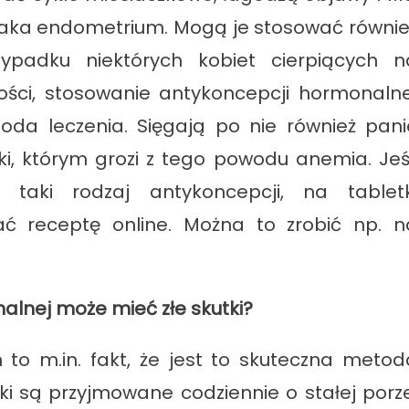
 i raka endometrium. Mogą je stosować równie
zypadku niektórych kobiet cierpiących n
wości, stosowanie antykoncepcji hormonalne
da leczenia. Sięgają po nie również pani
i, którym grozi z tego powodu anemia. Jeśl
taki rodzaj antykoncepcji, na tabletk
ać receptę online. Można to zrobić np. n
alnej może mieć złe skutki?
to m.in. fakt, że jest to skuteczna metod
łki są przyjmowane codziennie o stałej porze