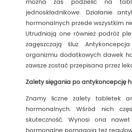
można zaś podzielić na table
jednoskładnikowe. Działanie an
hormonalnych przede wszystkim nie
Utrudniają one również podróż pl
zagęszczają śluz. Antykoncepc
organizmu dodatkowych dawek hor
zawsze zostać przepisana przez lek
Zalety sięgania po antykoncepcję
Znamy liczne zalety tabletek a
hormonalnych. Wśród nich częs
skuteczność. Wynosi ona nawet
hormonalne pomagają też regulowa