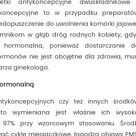
tki antykoncepcyjne dwuskładnikowe 
tykoncepcyjne to w przypadku preparató
dopuszczenie do uwolnienia komórki jajowej
emnikom w głąb dróg rodnych kobiety, gdy
ja hormonalna, ponieważ dostarczanie d
monów nie jest obojętne dla zdrowia, mus
arza ginekologa.
 hormonalną
ntykoncepcyjnych czy też innych środkó
to wymieniana jest właśnie ich wysok
 97% przy wzorcowym stosowaniu. Środk
ć cykle miesiaczkowe, łagodzą objawy PMS