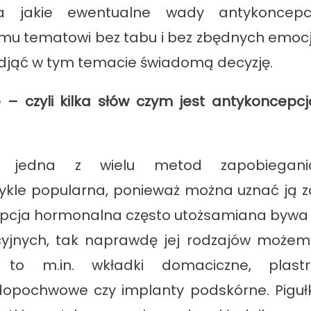
 a jakie ewentualne wady antykoncepcj
emu tematowi bez tabu i bez zbędnych emocji
jąć w tym temacie świadomą decyzję.
e – czyli kilka słów czym jest antykoncepcj
o jedna z wielu metod zapobiegani
ykle popularna, ponieważ można uznać ją z
pcja hormonalna często utożsamiana bywa 
yjnych, tak naprawdę jej rodzajów możem
 to m.in. wkładki domaciczne, plastr
i dopochwowe czy implanty podskórne. Pigułk