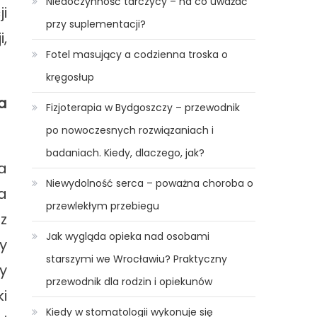
Niedoczynność tarczycy – na co uważać
i
przy suplementacji?
,
Fotel masujący a codzienna troska o
kręgosłup
a
Fizjoterapia w Bydgoszczy – przewodnik
po nowoczesnych rozwiązaniach i
badaniach. Kiedy, dlaczego, jak?
a
Niewydolność serca – poważna choroba o
a
przewlekłym przebiegu
z
Jak wygląda opieka nad osobami
y
starszymi we Wrocławiu? Praktyczny
y
przewodnik dla rodzin i opiekunów
i
Kiedy w stomatologii wykonuje się