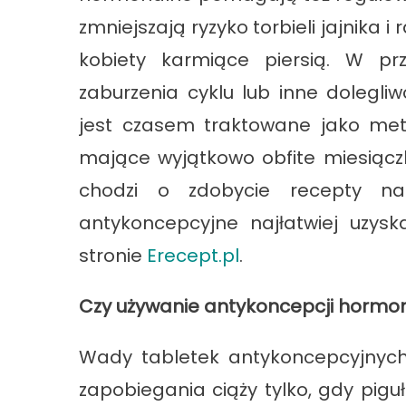
zmniejszają ryzyko torbieli jajnika
kobiety karmiące piersią. W pr
zaburzenia cyklu lub inne dolegli
jest czasem traktowane jako meto
mające wyjątkowo obfite miesiączk
chodzi o zdobycie recepty na 
antykoncepcyjne najłatwiej uzysk
stronie
Erecept.pl
.
Czy używanie antykoncepcji hormon
Wady tabletek antykoncepcyjnych 
zapobiegania ciąży tylko, gdy pigu