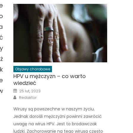
e
o
a
ć
y
ż
k
Objawy chorobowe
HPV u mężczyzn – co warto
e
wiedzieć
w
Posted
25 lut, 2023
on
Author
Redaktor
Wirusy są powszechne w naszym życiu.
Jednak dorośli mężczyźni powinni zawrócić
uwagę na wirus HPV. Jest to brodawczak
ludzki. Zachorowanie na tego wirusa często