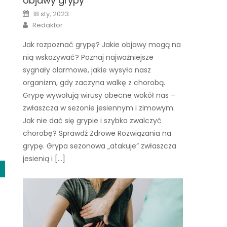
objawy grypy
u
Posted
18 sty, 2023
on
Author
Redaktor
Jak rozpoznać grypę? Jakie objawy mogą na
nią wskazywać? Poznaj najważniejsze
sygnały alarmowe, jakie wysyła nasz
organizm, gdy zaczyna walkę z chorobą.
Grypę wywołują wirusy obecne wokół nas –
zwłaszcza w sezonie jesiennym i zimowym.
Jak nie dać się grypie i szybko zwalczyć
chorobę? Sprawdź Zdrowe Rozwiązania na
grypę. Grypa sezonowa „atakuje” zwłaszcza
jesienią i […]