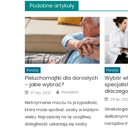
Podobne artykuły
Porady
Porady
Pieluchomajtki dla dorosłych
Wybór w
– jakie wybrać?
specjalis
dlaczego 
Author
Posted
Redaktor
07 sty, 2021
on
Posted
29 lip, 20
on
Nietrzymanie moczu to przypadłość,
Ginekologia
która może spotkać osoby w każdym
delikatnym
wieku. Najczęściej na tę uciążliwą
narządów i
dolegliwość uskarżają się osoby