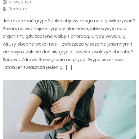
Posted
18 sty, 2023
on
Author
Redaktor
Jak rozpoznać grypę? Jakie objawy mogą na nią wskazywać?
Poznaj najważniejsze sygnały alarmowe, jakie wysyła nasz
organizm, gdy zaczyna walkę z chorobą. Grypę wywołują
wirusy obecne wokół nas – zwłaszcza w sezonie jesiennym i
zimowym. Jak nie dać się grypie i szybko zwalczyć chorobę?
Sprawdź Zdrowe Rozwiązania na grypę. Grypa sezonowa
„atakuje” zwłaszcza jesienią i […]