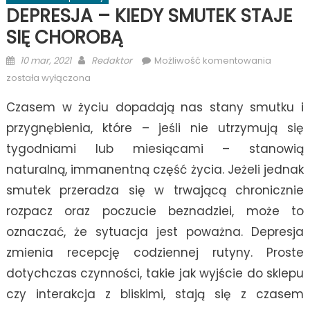
DEPRESJA – KIEDY SMUTEK STAJE
SIĘ CHOROBĄ
Posted
Author
DEPRESJ
10 mar, 2021
Redaktor
Możliwość komentowania
on
–
została wyłączona
KIEDY
Czasem w życiu dopadają nas stany smutku i
SMUTEK
STAJE
przygnębienia, które – jeśli nie utrzymują się
SIĘ
tygodniami lub miesiącami – stanowią
CHOROB
naturalną, immanentną część życia. Jeżeli jednak
smutek przeradza się w trwającą chronicznie
rozpacz oraz poczucie beznadziei, może to
oznaczać, że sytuacja jest poważna. Depresja
zmienia recepcję codziennej rutyny. Proste
dotychczas czynności, takie jak wyjście do sklepu
czy interakcja z bliskimi, stają się z czasem