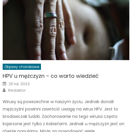
Objawy chorobowe
HPV u mężczyzn – co warto wiedzieć
Posted
25 lut, 2023
on
Author
Redaktor
Wirusy są powszechne w naszym życiu. Jednak dorośli
mężczyźni powinni zawrócić uwagę na wirus HPV. Jest to
brodawczak ludzki. Zachorowanie na tego wirusa często
kojarzone jest tylko z kobietami. Jednak u mężczyzn jest on
równie popularny. Może on powodować wiele