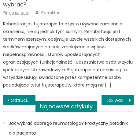
wybrać?
Author
Posted
Redaktor
03 lis, 2021
on
Rehabilitacja i fizjoterapia to często używane zamiennie
określenia, nie są jednak tym samym. Rehabilitacja jest
terminem szerszym, obejmuje użycie wszelkich dostępnych
środków mających na celu zmniejszenie wpływu
niepełnosprawności, stanów upośledzających,
ograniczających funkcjonalność i uczestnictwo osób w życiu
społecznym lub zawodowym. Fizjoterapia natomiast są to
wszystkie usługi, świadczone przez kompetentne osoby
posiadające tytuł fizjoterapeuty, które mają na […]
Nawigacja
Odtrucie poalkoholowe na telefon – czy jest skuteczne?
Jak ważny w profilaktyce naszego zdrowia jest holter ciśnieniowy?
Najnowsze artykuły
wpisu
Jak wybrać dobrego reumatologa? Praktyczny poradnik
dla pacjenta