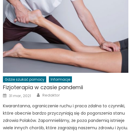
Gdzie szukać pomocy
Informacje
Fizjoterapia w czasie pandemii
Author
Posted
Redaktor
31 mar, 2021
on
Kwarantanna, ograniczenie ruchu i praca zdalna to czynniki,
które obecnie bardzo przyczyniają się do pogorszenia stanu
zdrowia Polaków. Zapomnieliśmy, że poza pandemią istnieje
wiele innych chorób, które zagrażają naszemu zdrowiu i życiu.