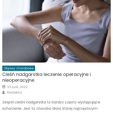
Objawy chorobowe
Cieśń nadgarstka leczenie operacyjne i
nieoperacyjne
Posted
03 paź, 2022
on
Author
Redaktor
Zespół cieśni nadgarstka to bardzo często występujące
schorzenie. Jest to choroba dłoni, której najczęstszym