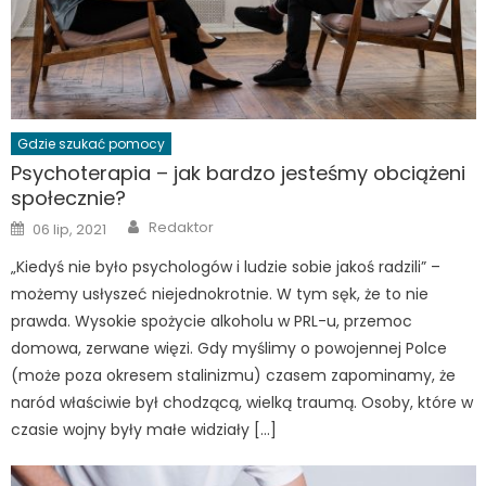
Gdzie szukać pomocy
Psychoterapia – jak bardzo jesteśmy obciążeni
społecznie?
Author
Posted
Redaktor
06 lip, 2021
on
„Kiedyś nie było psychologów i ludzie sobie jakoś radzili” –
możemy usłyszeć niejednokrotnie. W tym sęk, że to nie
prawda. Wysokie spożycie alkoholu w PRL-u, przemoc
domowa, zerwane więzi. Gdy myślimy o powojennej Polce
(może poza okresem stalinizmu) czasem zapominamy, że
naród właściwie był chodzącą, wielką traumą. Osoby, które w
czasie wojny były małe widziały […]