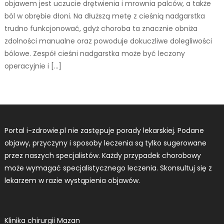
objawem jest uczucie drętwienia i mrownia palców, a także
ból w obrębie dłoni. Na dłuższą metę z cieśnią nadgarstka
trudno funkcjonować, gdyż choroba ta znacznie obniża
zdolności manualne oraz powoduje dokuczliwe dolegliwości
bólowe. Zespół cieśni nadgarstka może być leczony
operacyjnie i […]
Portal i-zdrowie.pl nie zastępuje porady lekarskiej. Podane
objawy, przyczyny i sposoby leczenia są tylko sugerowane
przez naszych specjalistów. Każdy przypadek chorobowy
może wymagać specjalistycznego leczenia. Skonsultuj się z
lekarzem w razie wystąpienia objawów.
Klinika chirurgii Mazan