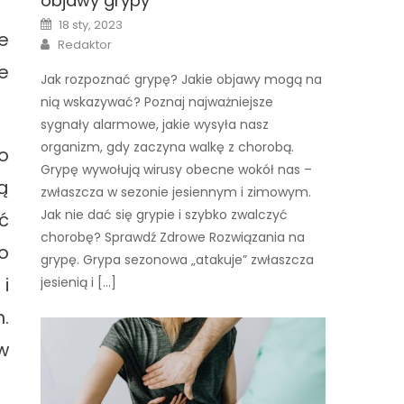
objawy grypy
Posted
18 sty, 2023
on
e
Author
Redaktor
e
Jak rozpoznać grypę? Jakie objawy mogą na
nią wskazywać? Poznaj najważniejsze
sygnały alarmowe, jakie wysyła nasz
organizm, gdy zaczyna walkę z chorobą.
o
Grypę wywołują wirusy obecne wokół nas –
ą
zwłaszcza w sezonie jesiennym i zimowym.
Jak nie dać się grypie i szybko zwalczyć
ć
chorobę? Sprawdź Zdrowe Rozwiązania na
o
grypę. Grypa sezonowa „atakuje” zwłaszcza
i
jesienią i […]
.
w