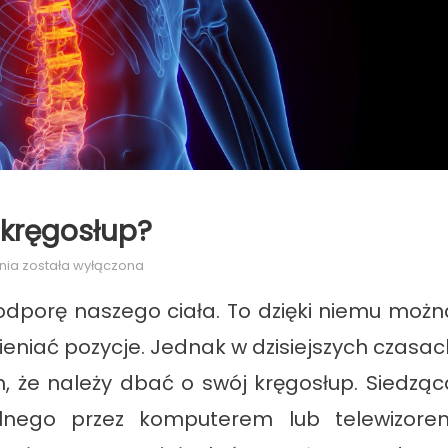
 kręgosłup?
Dlaczego
nia
została wyłączona
warto
odporę naszego ciała. To dzięki niemu możn
zadbać
o
ieniać pozycje. Jednak w dzisiejszych czasac
kręgosłup?
 że należy dbać o swój kręgosłup. Siedząc
lnego przez komputerem lub telewizore