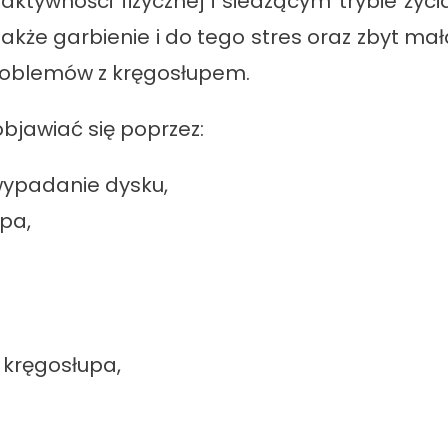
aktywności fizycznej i siedzącym trybie życia
 także garbienie i do tego stres oraz zbyt ma
roblemów z kręgosłupem.
jawiać się poprzez:
 wypadanie dysku,
pa,
 kręgosłupa,