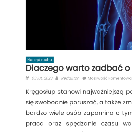
Narząd ruchu
Dlaczego warto zadbać o
Posted
Author
03 lut, 2023
Redaktor
Możliwość komentowa
on
Kręgosłup stanowi najważniejszą p
się swobodnie poruszać, a także zm
bardzo wiele osób zapomina o tym,
praca oraz spędzanie czasu wo