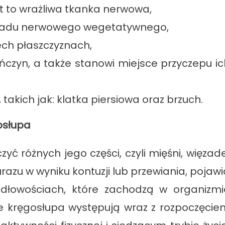
t to wrażliwa tkanka nerwowa,
kładu nerwowego wegetatywnego,
ech płaszczyznach,
czyn, a także stanowi miejsce przyczepu ic
akich jak: klatka piersiowa oraz brzuch.
osłupa
ć różnych jego części, czyli mięśni, więzade
urazu w wyniku kontuzji lub przewiania, pojaw
idłowościach, które zachodzą w organizmi
óle kręgosłupa występują wraz z rozpoczęcie