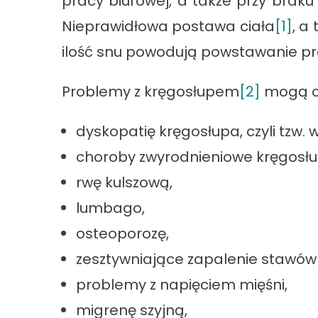
pracy biurowej, a także przy braku 
Nieprawidłowa postawa ciała
[1]
, a
ilość snu powodują powstawanie p
Problemy z kręgosłupem
[2]
mogą ob
dyskopatię kręgosłupa, czyli tzw.
choroby zwyrodnieniowe kręgosłu
rwę kulszową,
lumbago,
osteoporozę,
zesztywniające zapalenie stawów
problemy z napięciem mięśni,
migrenę szyjną,