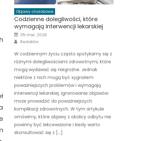
Objawy chorobowe
Codzienne dolegliwości, które
wymagają interwencji lekarskiej
Posted
05 mar, 2026
on
h
Author
Redaktor
W codziennym życiu często spotykamy się z
różnymi dolegliwościami zdrowotnymi, które
mogą wydawać się niegroźne. Jednak
niektóre z nich mogą być sygnałem
poważniejszych problemów i wymagają
interwencji lekarskiej. Ignorowanie objawów
ł
może prowadzić do poważniejszych
ia
komplikacji zdrowotnych. W tym artykule
omówimy, które objawy z okolicy odbytu nie
e
powinny być lekceważone i kiedy warto
m
skonsultować się z […]