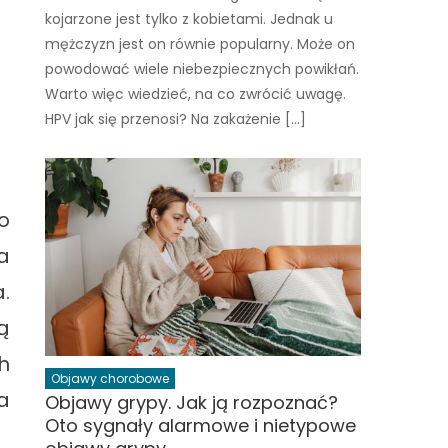
kojarzone jest tylko z kobietami. Jednak u
mężczyzn jest on równie popularny. Może on
powodować wiele niebezpiecznych powikłań.
Warto więc wiedzieć, na co zwrócić uwagę.
HPV jak się przenosi? Na zakażenie […]
o
a
.
ą
h
Objawy chorobowe
a
Objawy grypy. Jak ją rozpoznać?
Oto sygnały alarmowe i nietypowe