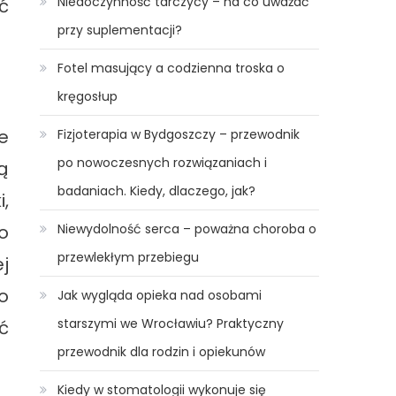
Niedoczynność tarczycy – na co uważać
ć
przy suplementacji?
Fotel masujący a codzienna troska o
kręgosłup
e
Fizjoterapia w Bydgoszczy – przewodnik
po nowoczesnych rozwiązaniach i
ą
badaniach. Kiedy, dlaczego, jak?
,
o
Niewydolność serca – poważna choroba o
przewlekłym przebiegu
j
o
Jak wygląda opieka nad osobami
starszymi we Wrocławiu? Praktyczny
ć
przewodnik dla rodzin i opiekunów
Kiedy w stomatologii wykonuje się