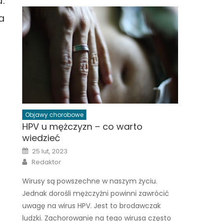
.
ła
Objawy chorobowe
HPV u mężczyzn – co warto
wiedzieć
Posted
25 lut, 2023
on
Author
Redaktor
Wirusy są powszechne w naszym życiu.
Jednak dorośli mężczyźni powinni zawrócić
uwagę na wirus HPV. Jest to brodawczak
ludzki. Zachorowanie na tego wirusa często