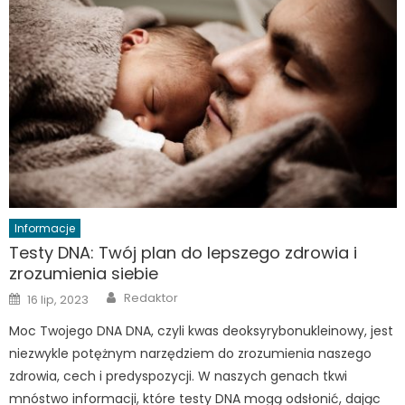
Informacje
Testy DNA: Twój plan do lepszego zdrowia i
zrozumienia siebie
Author
Posted
Redaktor
16 lip, 2023
on
Moc Twojego DNA DNA, czyli kwas deoksyrybonukleinowy, jest
niezwykle potężnym narzędziem do zrozumienia naszego
zdrowia, cech i predyspozycji. W naszych genach tkwi
mnóstwo informacji, które testy DNA mogą odsłonić, dając