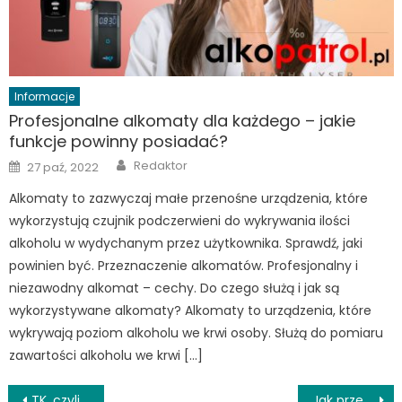
Informacje
Profesjonalne alkomaty dla każdego – jakie
funkcje powinny posiadać?
Author
Posted
Redaktor
27 paź, 2022
on
Alkomaty to zazwyczaj małe przenośne urządzenia, które
wykorzystują czujnik podczerwieni do wykrywania ilości
alkoholu w wydychanym przez użytkownika. Sprawdź, jaki
powinien być. Przeznaczenie alkomatów. Profesjonalny i
niezawodny alkomat – cechy. Do czego służą i jak są
wykorzystywane alkomaty? Alkomaty to urządzenia, które
wykrywają poziom alkoholu we krwi osoby. Służą do pomiaru
zawartości alkoholu we krwi […]
Nawigacja
TK, czyli diagnostyka obrazowa w praktyce
Jak przekonać alkoholika do leczenia