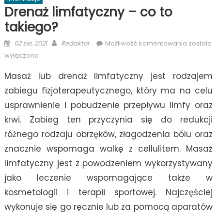
Drenaż limfatyczny – co to
takiego?
Posted
Author
Drenaż
02 sie, 2021
Redaktor
Możliwość komentowania
została
on
limfatycz
wyłączona
–
Masaż lub drenaż limfatyczny jest rodzajem
co
to
zabiegu fizjoterapeutycznego, który ma na celu
takiego?
usprawnienie i pobudzenie przepływu limfy oraz
krwi. Zabieg ten przyczynia się do redukcji
różnego rodzaju obrzęków, złagodzenia bólu oraz
znacznie wspomaga walkę z cellulitem. Masaż
limfatyczny jest z powodzeniem wykorzystywany
jako leczenie wspomagające także w
kosmetologii i terapii sportowej. Najczęściej
wykonuje się go ręcznie lub za pomocą aparatów