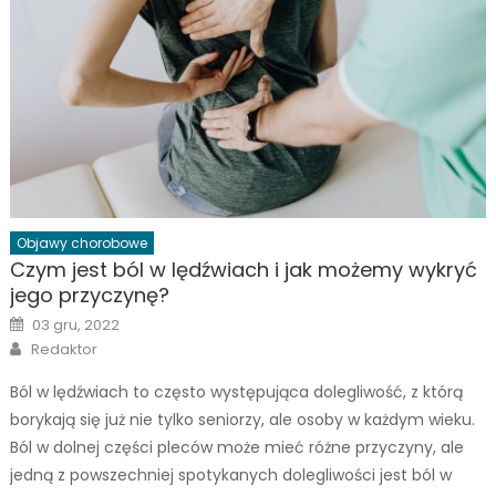
Objawy chorobowe
Czym jest ból w lędźwiach i jak możemy wykryć
jego przyczynę?
Posted
03 gru, 2022
on
Author
Redaktor
Ból w lędźwiach to często występująca dolegliwość, z którą
borykają się już nie tylko seniorzy, ale osoby w każdym wieku.
Ból w dolnej części pleców może mieć różne przyczyny, ale
jedną z powszechniej spotykanych dolegliwości jest ból w