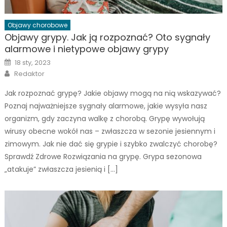
Objawy chorobowe
Objawy grypy. Jak ją rozpoznać? Oto sygnały
alarmowe i nietypowe objawy grypy
Posted
18 sty, 2023
on
Author
Redaktor
Jak rozpoznać grypę? Jakie objawy mogą na nią wskazywać?
Poznaj najważniejsze sygnały alarmowe, jakie wysyła nasz
organizm, gdy zaczyna walkę z chorobą. Grypę wywołują
wirusy obecne wokół nas – zwłaszcza w sezonie jesiennym i
zimowym. Jak nie dać się grypie i szybko zwalczyć chorobę?
Sprawdź Zdrowe Rozwiązania na grypę. Grypa sezonowa
„atakuje” zwłaszcza jesienią i […]