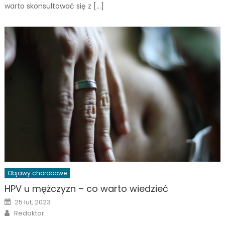
warto skonsultować się z […]
Objawy chorobowe
HPV u mężczyzn – co warto wiedzieć
Posted
25 lut, 2023
on
Author
Redaktor