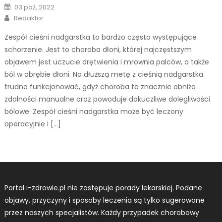
Posted
03 paź, 2022
on
Author
Redaktor
Zespół cieśni nadgarstka to bardzo często występujące
schorzenie. Jest to choroba dłoni, której najczęstszym
objawem jest uczucie drętwienia i mrownia palców, a także
ból w obrębie dłoni. Na dłuższą metę z cieśnią nadgarstka
trudno funkcjonować, gdyż choroba ta znacznie obniża
zdolności manualne oraz powoduje dokuczliwe dolegliwości
bólowe. Zespół cieśni nadgarstka może być leczony
operacyjnie i […]
Portal i-zdrowie.pl nie zastępuje porady lekarskiej. Podane
objawy, przyczyny i sposoby leczenia są tylko sugerowane
przez naszych specjalistów. Każdy przypadek chorobowy