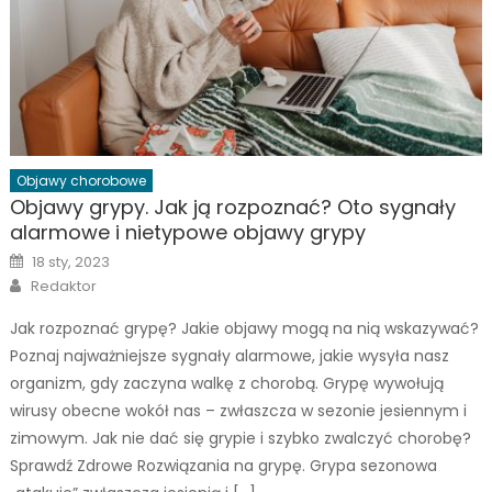
Objawy chorobowe
Objawy grypy. Jak ją rozpoznać? Oto sygnały
alarmowe i nietypowe objawy grypy
Posted
18 sty, 2023
on
Author
Redaktor
Jak rozpoznać grypę? Jakie objawy mogą na nią wskazywać?
Poznaj najważniejsze sygnały alarmowe, jakie wysyła nasz
organizm, gdy zaczyna walkę z chorobą. Grypę wywołują
wirusy obecne wokół nas – zwłaszcza w sezonie jesiennym i
zimowym. Jak nie dać się grypie i szybko zwalczyć chorobę?
Sprawdź Zdrowe Rozwiązania na grypę. Grypa sezonowa