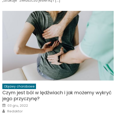
„atakuje” zwłaszcza jesienią i […]
Objawy chorobowe
Czym jest ból w lędźwiach i jak możemy wykryć
jego przyczynę?
Posted
03 gru, 2022
on
Author
Redaktor