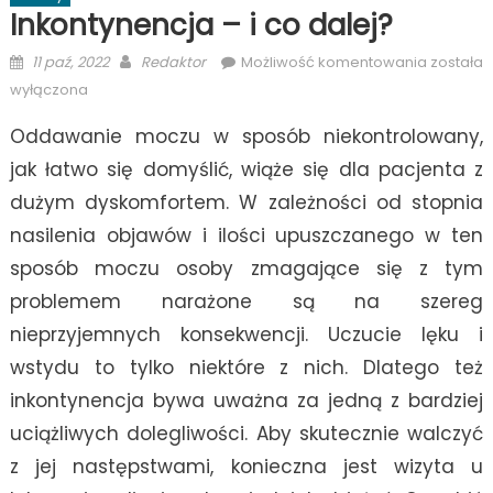
Inkontynencja – i co dalej?
Posted
Author
Inkontyn
11 paź, 2022
Redaktor
Możliwość komentowania
została
on
–
wyłączona
i
Oddawanie moczu w sposób niekontrolowany,
co
dalej?
jak łatwo się domyślić, wiąże się dla pacjenta z
dużym dyskomfortem. W zależności od stopnia
nasilenia objawów i ilości upuszczanego w ten
sposób moczu osoby zmagające się z tym
problemem narażone są na szereg
nieprzyjemnych konsekwencji. Uczucie lęku i
wstydu to tylko niektóre z nich. Dlatego też
inkontynencja bywa uważna za jedną z bardziej
uciążliwych dolegliwości. Aby skutecznie walczyć
z jej następstwami, konieczna jest wizyta u