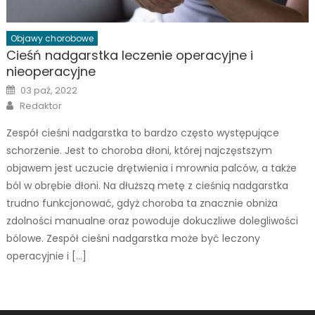
Objawy chorobowe
Cieśń nadgarstka leczenie operacyjne i
nieoperacyjne
Posted
03 paź, 2022
on
Author
Redaktor
Zespół cieśni nadgarstka to bardzo często występujące
schorzenie. Jest to choroba dłoni, której najczęstszym
objawem jest uczucie drętwienia i mrownia palców, a także
ból w obrębie dłoni. Na dłuższą metę z cieśnią nadgarstka
trudno funkcjonować, gdyż choroba ta znacznie obniża
zdolności manualne oraz powoduje dokuczliwe dolegliwości
bólowe. Zespół cieśni nadgarstka może być leczony
operacyjnie i […]