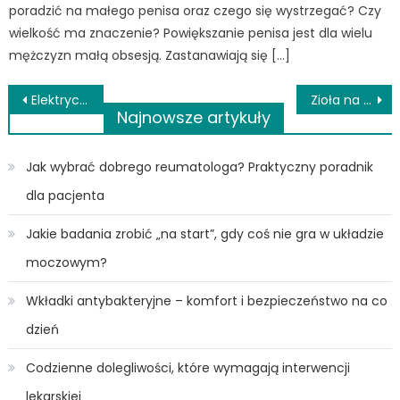
poradzić na małego penisa oraz czego się wystrzegać? Czy
wielkość ma znaczenie? Powiększanie penisa jest dla wielu
mężczyzn małą obsesją. Zastanawiają się […]
Nawigacja
Elektryczne krzesełko kardiologiczne – kiedy warto się w nie zaopatrzyć?
Zioła na przeziębienie – TOP 3 naturalne produkty na infekcje
Najnowsze artykuły
wpisu
Jak wybrać dobrego reumatologa? Praktyczny poradnik
dla pacjenta
Jakie badania zrobić „na start”, gdy coś nie gra w układzie
moczowym?
Wkładki antybakteryjne – komfort i bezpieczeństwo na co
dzień
Codzienne dolegliwości, które wymagają interwencji
lekarskiej