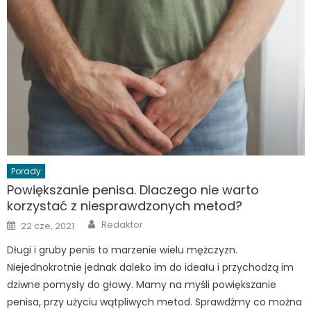
Porady
Powiększanie penisa. Dlaczego nie warto
korzystać z niesprawdzonych metod?
Author
Posted
Redaktor
22 cze, 2021
on
Długi i gruby penis to marzenie wielu mężczyzn.
Niejednokrotnie jednak daleko im do ideału i przychodzą im
dziwne pomysły do głowy. Mamy na myśli powiększanie
penisa, przy użyciu wątpliwych metod. Sprawdźmy co można