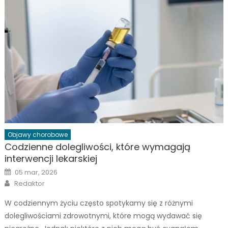
Objawy chorobowe
Codzienne dolegliwości, które wymagają
interwencji lekarskiej
Posted
05 mar, 2026
on
Author
Redaktor
W codziennym życiu często spotykamy się z różnymi
dolegliwościami zdrowotnymi, które mogą wydawać się