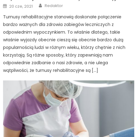
Author
Posted
Redaktor
20 cze, 2021
on
Turnusy rehabilitacyjne stanowią doskonałe połączenie
bardzo ważnych dla zdrowia zabiegów leczniczych z
odpowiednim wypoczynkiem. To właśnie dlatego, takie
właśnie wyjazdy obecnie cieszą się obecnie bardzo dużą
popularnością ludzi w różnym wieku, którzy chętnie z nich
korzystają. Są różne sposoby, który zapewniają nam
odpowiednie zadbanie o nasi zdrowie, a nie ulega
wątpliwości, że turnusy rehabilitacyjne są […]