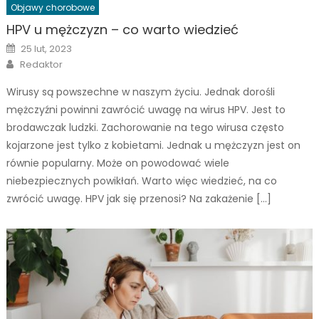
Objawy chorobowe
HPV u mężczyzn – co warto wiedzieć
Posted
25 lut, 2023
on
Author
Redaktor
Wirusy są powszechne w naszym życiu. Jednak dorośli
mężczyźni powinni zawrócić uwagę na wirus HPV. Jest to
brodawczak ludzki. Zachorowanie na tego wirusa często
kojarzone jest tylko z kobietami. Jednak u mężczyzn jest on
równie popularny. Może on powodować wiele
niebezpiecznych powikłań. Warto więc wiedzieć, na co
zwrócić uwagę. HPV jak się przenosi? Na zakażenie […]