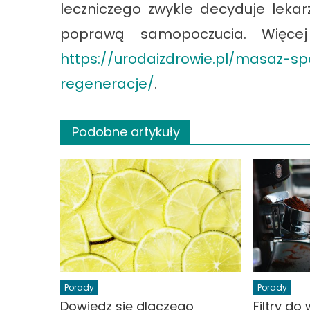
leczniczego zwykle decyduje lekar
poprawą samopoczucia. Więcej
https://urodaizdrowie.pl/masaz-sp
regeneracje/
.
Podobne artykuły
Porady
Porady
Dowiedz się dlaczego
Filtry d