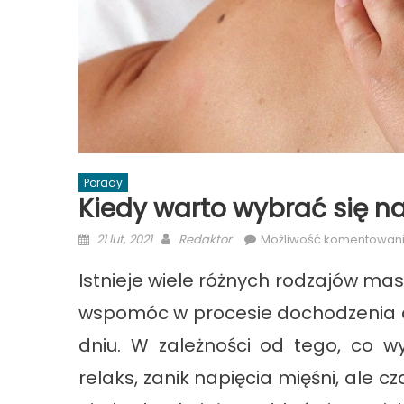
Porady
Kiedy warto wybrać się 
Posted
Author
21 lut, 2021
Redaktor
Możliwość komentowan
on
Istnieje wiele różnych rodzajów mas
wspomóc w procesie dochodzenia do 
dniu. W zależności od tego, co 
relaks, zanik napięcia mięśni, ale 