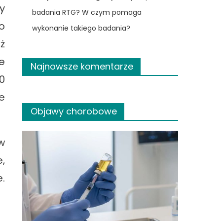
y
badania RTG? W czym pomaga
o
wykonanie takiego badania?
ż
e
Najnowsze komentarze
0
e
Objawy chorobowe
w
,
.