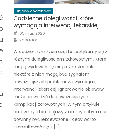
Objawy chorobowe
ć
Codzienne dolegliwości, które
wymagają interwencji lekarskiej
o
Posted
05 mar, 2026
on
u
Author
Redaktor
e
W codziennym życiu często spotykamy się z
różnymi dolegliwościami zdrowotnymi, które
a
mogą wydawać się niegroźne. Jednak
a
niektóre z nich mogą być sygnałem
–
poważniejszych problemów i wymagają
interwencji lekarskiej. Ignorowanie objawów
u
może prowadzić do poważniejszych
a
komplikacji zdrowotnych. W tym artykule
omówimy, które objawy z okolicy odbytu nie
powinny być lekceważone i kiedy warto
skonsultować się z […]