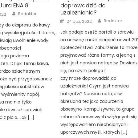
Jura ENA 8
doprowadzić do
uzależnienia?
Author
Redaktor
022
Author
Posted
Redaktor
24 paź, 2022
on
ody do ekspresu do kawy
Jak podaje część portali o zdrowiu,
ą wysokiej jakości filtrami,
na nerwicę może cierpieć nawet 2
iwiają uwolnienie wody
społeczeństwa. Zaburzenie to może
 obecności
przyjmować różne formy, a jedną z
nego poziomu
nich jest nerwica natręctw. Dowiedz
zeń. Dzięki temu kawa,
się, na czym polega i
bardzo szlachetnym
czy może doprowadzić do
że być przygotowana z
uzależnienia! Czym jest nerwica
j jakości substratów
natręctw? Nerwica natręctw,
 wyśmienity napój.
określana też jako zaburzenia
a ma nie tylko
obsesyjno-kompulsywne, to grupa
le również sprawiać
zaburzeń nerwowych wiążących się 
 z picia. Jak […]
występowaniem niechcianych i
uporczywych myśli, których […]