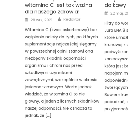
witamina C jest tak ważna
do kawy 
dla naszego zdrowia!
Posted
22 maj, 2
on
Author
Posted
Redaktor
28 wrz, 2021
on
Filtry do w
Witamina C (kwas askorbinowy) bez
Jura ENA 8 s
wątpienia należy do tych, po których
które umożl
suplementację najczęściej sięgamy.
kranowej z
W powszechnej opinii stanowi ona
podwyższo
niezbędny składnik odporności
zanieczyszc
organizmu i chroni nas przed
która jest 
szkodliwymi czynnikami
napojem mo
zewnętrznymi, szczególnie w okresie
odpowiednie
jesienno-zimowym. Warto jednak
tworzących
wiedzieć, że witamina C to nie
Bowiem kaw
główny, a jeden z licznych składników
pobudzać, a
naszej odporności. Nie oznacza to
przyjemność
jednak, że […]