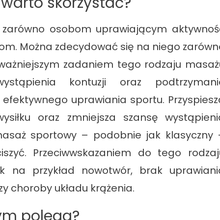
 warto skorzystać?
y zarówno osobom uprawiającym aktywnoś
com. Można zdecydować się na niego zarówn
ajważniejszym zadaniem tego rodzaju masaż
ystąpienia kontuzji oraz podtrzymani
o efektywnego uprawiania sportu. Przyspiesz
ysiłku oraz zmniejsza szansę wystąpieni
asaż sportowy – podobnie jak klasyczny 
iszyć. Przeciwwskazaniem do tego rodzaj
k na przykład nowotwór, brak uprawiani
czy choroby układu krążenia.
zym polega?