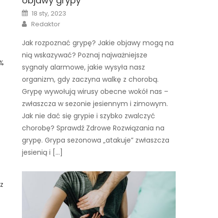
objawy grypy
Posted
18 sty, 2023
on
Author
Redaktor
Jak rozpoznać grypę? Jakie objawy mogą na
nią wskazywać? Poznaj najważniejsze
0%
sygnały alarmowe, jakie wysyła nasz
organizm, gdy zaczyna walkę z chorobą.
Grypę wywołują wirusy obecne wokół nas –
zwłaszcza w sezonie jesiennym i zimowym.
Jak nie dać się grypie i szybko zwalczyć
chorobę? Sprawdź Zdrowe Rozwiązania na
grypę. Grypa sezonowa „atakuje” zwłaszcza
jesienią i […]
z