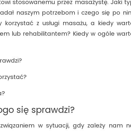
kowi stosowanemu przez masażystę. Jaki ty
iadał naszym potrzebom i czego się po ni
 korzystać z usługi masażu, a kiedy wart
rzem lub rehabilitantem? Kiedy w ogóle wart
prawdzi?
orzystać?
a?
ogo się sprawdzi?
ozwiązaniem w sytuacji, gdy zależy nam n