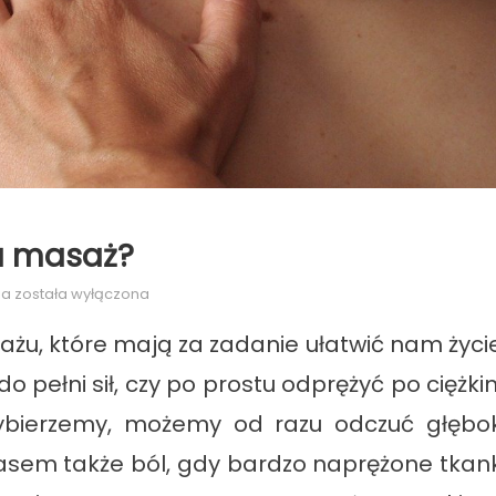
na masaż?
Kiedy
ia
została wyłączona
warto
ażu, które mają za zadanie ułatwić nam życie
wybrać
się
pełni sił, czy po prostu odprężyć po ciężki
na
wybierzemy, możemy od razu odczuć głębok
masaż?
czasem także ból, gdy bardzo naprężone tkank