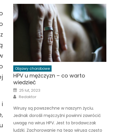
o
o
z
ą
w
o
Objawy chorobowe
HPV u mężczyzn – co warto
j
wiedzieć
Posted
25 lut, 2023
on
Author
Redaktor
i
Wirusy są powszechne w naszym życiu.
,
Jednak dorośli mężczyźni powinni zawrócić
uwagę na wirus HPV. Jest to brodawczak
u
ludzki. Zachorowanie na tego wirusa często