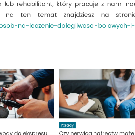
z lub rehabilitant, który pracuje z nami na
 na ten temat znajdziesz na stronie
osob-na-leczenie-dolegliwosci-bolowych-i-
Porady
o wody do ekspresu
Czy nerwica natręctw może