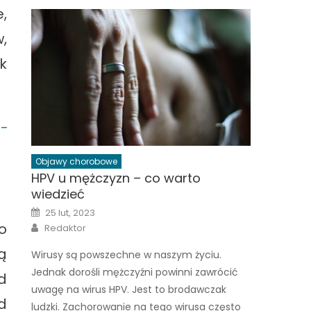
,
,
k
-
Objawy chorobowe
HPV u mężczyzn – co warto
wiedzieć
Posted
25 lut, 2023
on
Author
o
Redaktor
ą
Wirusy są powszechne w naszym życiu.
Jednak dorośli mężczyźni powinni zawrócić
d
uwagę na wirus HPV. Jest to brodawczak
d
ludzki. Zachorowanie na tego wirusa często