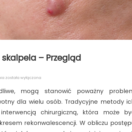
 skalpela – Przegląd
Leczenie
nia
została wyłączona
naczyniaków
kodliwe, mogą stanowić poważny proble
bez
skalpela
otny dla wielu osób. Tradycyjne metody ic
–
interwencją chirurgiczną, która może by
Przegląd
nieinwazyjnych
 okresem rekonwalescencji. W obliczu postęp
metod