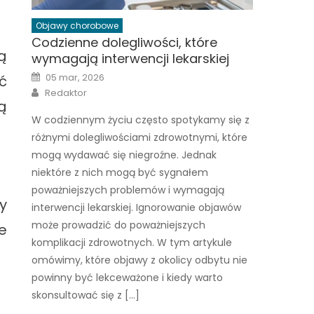
Objawy chorobowe
Codzienne dolegliwości, które
ą
wymagają interwencji lekarskiej
Posted
05 mar, 2026
ć
on
Author
Redaktor
ą
W codziennym życiu często spotykamy się z
różnymi dolegliwościami zdrowotnymi, które
mogą wydawać się niegroźne. Jednak
niektóre z nich mogą być sygnałem
poważniejszych problemów i wymagają
y
interwencji lekarskiej. Ignorowanie objawów
może prowadzić do poważniejszych
e
komplikacji zdrowotnych. W tym artykule
omówimy, które objawy z okolicy odbytu nie
powinny być lekceważone i kiedy warto
skonsultować się z […]