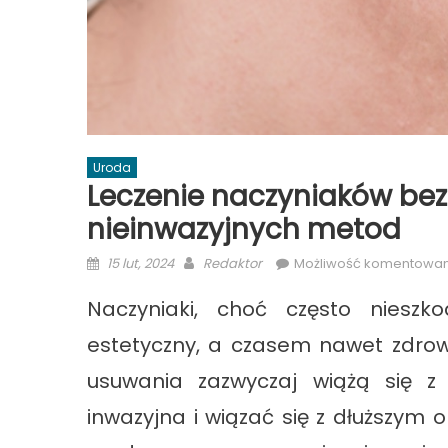
Uroda
Leczenie naczyniaków bez
nieinwazyjnych metod
Posted
Author
15 lut, 2024
Redaktor
Możliwość komentowa
on
Naczyniaki, choć często niesz
estetyczny, a czasem nawet zdrow
usuwania zazwyczaj wiążą się z 
inwazyjna i wiązać się z dłuższym