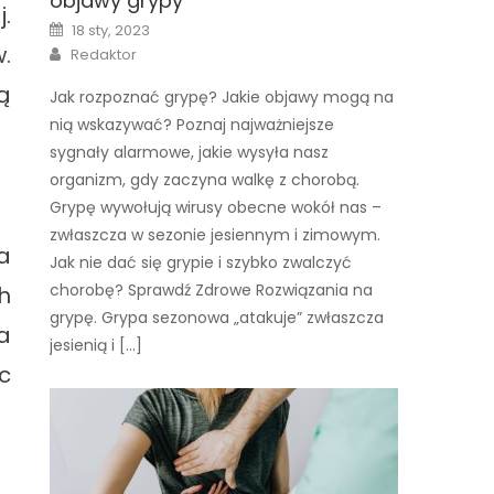
objawy grypy
.
Posted
18 sty, 2023
on
Author
.
Redaktor
ą
Jak rozpoznać grypę? Jakie objawy mogą na
nią wskazywać? Poznaj najważniejsze
sygnały alarmowe, jakie wysyła nasz
organizm, gdy zaczyna walkę z chorobą.
Grypę wywołują wirusy obecne wokół nas –
zwłaszcza w sezonie jesiennym i zimowym.
a
Jak nie dać się grypie i szybko zwalczyć
chorobę? Sprawdź Zdrowe Rozwiązania na
h
grypę. Grypa sezonowa „atakuje” zwłaszcza
a
jesienią i […]
c