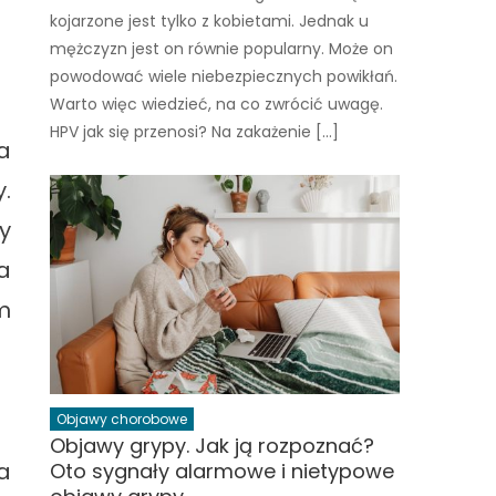
kojarzone jest tylko z kobietami. Jednak u
mężczyzn jest on równie popularny. Może on
powodować wiele niebezpiecznych powikłań.
Warto więc wiedzieć, na co zwrócić uwagę.
HPV jak się przenosi? Na zakażenie […]
a
.
y
a
m
Objawy chorobowe
Objawy grypy. Jak ją rozpoznać?
a
Oto sygnały alarmowe i nietypowe