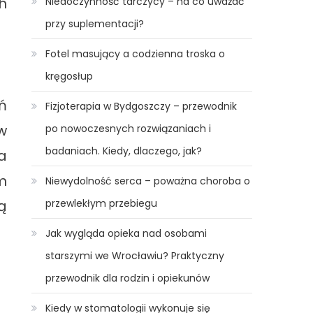
h
Niedoczynność tarczycy – na co uważać
przy suplementacji?
Fotel masujący a codzienna troska o
kręgosłup
ń
Fizjoterapia w Bydgoszczy – przewodnik
w
po nowoczesnych rozwiązaniach i
badaniach. Kiedy, dlaczego, jak?
a
m
Niewydolność serca – poważna choroba o
ą
przewlekłym przebiegu
Jak wygląda opieka nad osobami
starszymi we Wrocławiu? Praktyczny
przewodnik dla rodzin i opiekunów
Kiedy w stomatologii wykonuje się