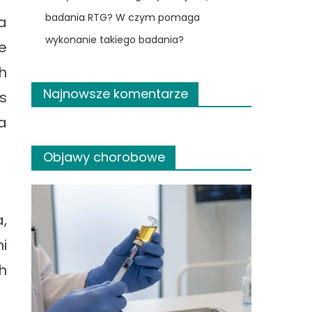
badania RTG? W czym pomaga
a
wykonanie takiego badania?
e
h
Najnowsze komentarze
s
a
Objawy chorobowe
,
i
h