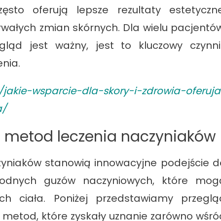
ęsto oferują lepsze rezultaty estetyczne
 trwałych zmian skórnych. Dla wielu pacjentów
gląd jest ważny, jest to kluczowy czynni
nia.
pl/jakie-wsparcie-dla-skory-i-zdrowia-oferuja
a/
h metod leczenia naczyniaków
zyniaków stanowią innowacyjne podejście d
łagodnych guzów naczyniowych, które mog
ch ciała. Poniżej przedstawiamy przeglą
h metod, które zyskały uznanie zarówno wśró