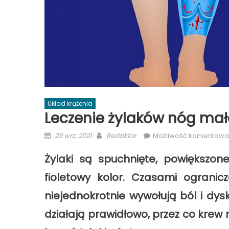
Układ krążenia
Leczenie żylaków nóg ma
Posted
Author
29 wrz, 2021
Redaktor
Możliwość komentowa
on
Żylaki są spuchnięte, powiększone
fioletowy kolor. Czasami ogranic
niejednokrotnie wywołują ból i dysk
działają prawidłowo, przez co krew 