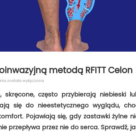
łoinwazyjną metodą RFITT Celon
Leczenie
nia
została wyłączona
żylaków
, skręcone, często przybierają niebieski lu
nóg
małoinwazyjną
zają się do nieestetycznego wyglądu, cho
metodą
omfort. Pojawiają się, gdy zastawki żylne ni
RFITT
Celon
nie przepływa przez nie do serca. Sprawdź, ja