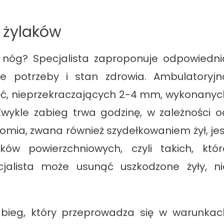
 żylaków
ki nóg? Specjalista zaproponuje odpowiedni
 potrzeby i stan zdrowia. Ambulatoryjn
ć, nieprzekraczających 2-4 mm, wykonanyc
Zwykle zabieg trwa godzinę, w zależności o
bektomia, zwana również szydełkowaniem żył, je
ów powierzchniowych, czyli takich, któr
cjalista może usunąć uszkodzone żyły, ni
abieg, który przeprowadza się w warunkac