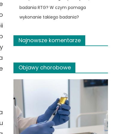
e
badania RTG? W czym pomaga
o
wykonanie takiego badania?
i
b
Najnowsze komentarze
y
a
Objawy chorobowe
e
a
u
a