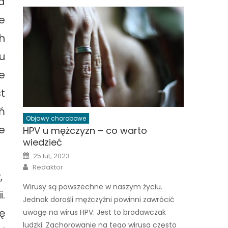
a
e
h
u
e
t
ń
Objawy chorobowe
e
HPV u mężczyzn – co warto
wiedzieć
Posted
25 lut, 2023
on
Author
Redaktor
,
Wirusy są powszechne w naszym życiu.
.
Jednak dorośli mężczyźni powinni zawrócić
ę
uwagę na wirus HPV. Jest to brodawczak
ludzki. Zachorowanie na tego wirusa często