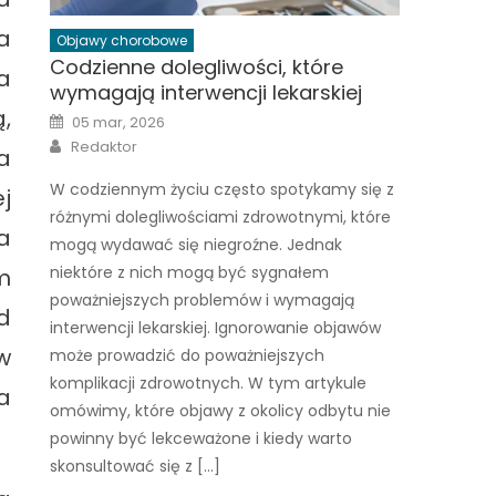
a
Objawy chorobowe
Codzienne dolegliwości, które
a
wymagają interwencji lekarskiej
,
Posted
05 mar, 2026
on
Author
Redaktor
a
W codziennym życiu często spotykamy się z
j
różnymi dolegliwościami zdrowotnymi, które
a
mogą wydawać się niegroźne. Jednak
niektóre z nich mogą być sygnałem
m
poważniejszych problemów i wymagają
d
interwencji lekarskiej. Ignorowanie objawów
w
może prowadzić do poważniejszych
komplikacji zdrowotnych. W tym artykule
a
omówimy, które objawy z okolicy odbytu nie
powinny być lekceważone i kiedy warto
skonsultować się z […]