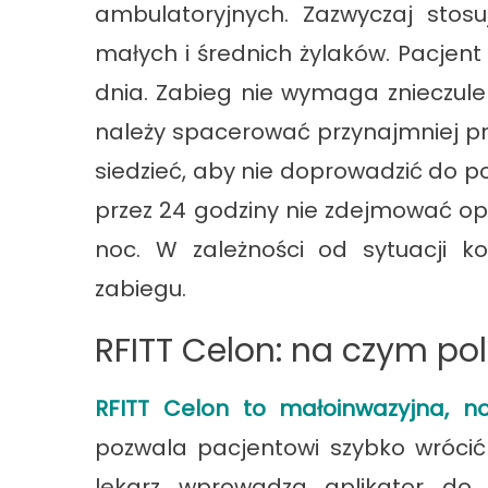
ambulatoryjnych. Zazwyczaj stos
małych i średnich żylaków. Pacje
dnia. Zabieg nie wymaga znieczulen
należy spacerować przynajmniej prz
siedzieć, aby nie doprowadzić do p
przez 24 godziny nie zdejmować op
noc. W zależności od sytuacji k
zabiegu.
RFITT Celon: na czym po
RFITT Celon to małoinwazyjna, 
pozwala pacjentowi szybko wrócić
lekarz wprowadza aplikator do 