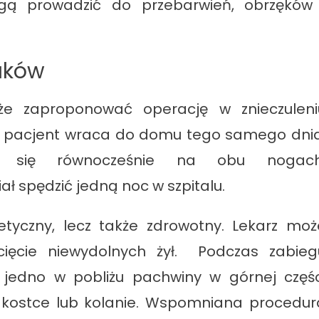
ogą prowadzić do przebarwień, obrzęków 
laków
oże zaproponować operację w znieczuleni
w pacjent wraca do domu tego samego dnia
za się równocześnie na obu nogach
 spędzić jedną noc w szpitalu.
etyczny, lecz także zdrowotny. Lekarz moż
ięcie niewydolnych żył. Podczas zabieg
 jedno w pobliżu pachwiny w górnej częśc
a kostce lub kolanie. Wspomniana procedur