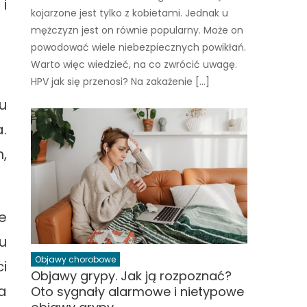
i
kojarzone jest tylko z kobietami. Jednak u
mężczyzn jest on równie popularny. Może on
powodować wiele niebezpiecznych powikłań.
Warto więc wiedzieć, na co zwrócić uwagę.
HPV jak się przenosi? Na zakażenie […]
u
.
,
e
u
Objawy chorobowe
i
Objawy grypy. Jak ją rozpoznać?
a
Oto sygnały alarmowe i nietypowe