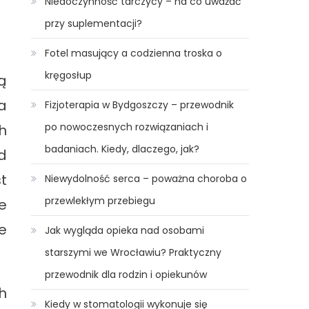
Niedoczynność tarczycy – na co uważać
przy suplementacji?
Fotel masujący a codzienna troska o
kręgosłup
ą
a
Fizjoterapia w Bydgoszczy – przewodnik
po nowoczesnych rozwiązaniach i
h
badaniach. Kiedy, dlaczego, jak?
d
st
Niewydolność serca – poważna choroba o
przewlekłym przebiegu
e
e
Jak wygląda opieka nad osobami
starszymi we Wrocławiu? Praktyczny
przewodnik dla rodzin i opiekunów
h
Kiedy w stomatologii wykonuje się