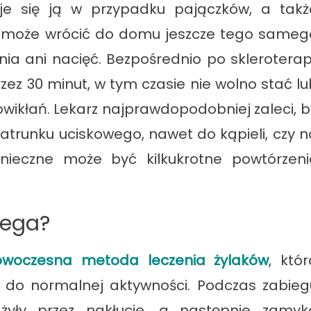
uje się ją w przypadku pajączków, a takż
nt może wrócić do domu jeszcze tego sameg
ia ani nacięć. Bezpośrednio po skleroterapi
ez 30 minut, w tym czasie nie wolno stać lu
owikłań. Lekarz najprawdopodobniej zaleci, b
atrunku uciskowego, nawet do kąpieli, czy n
onieczne może być kilkukrotne powtórzeni
lega?
nowoczesna metoda leczenia żylaków
, któr
 do normalnej aktywności. Podczas zabieg
żyły przez nakłucie, a następnie zamyk