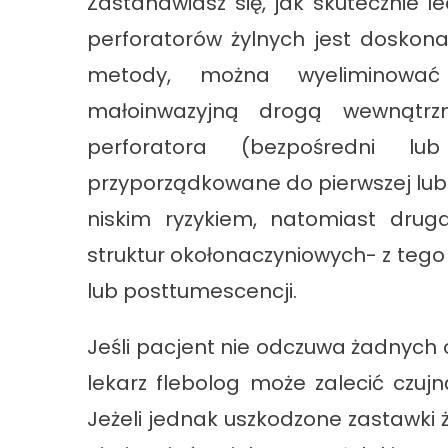
Zastanawiasz się, jak skutecznie 
perforatorów żylnych jest doskona
metody, można wyeliminować
małoinwazyjną drogą wewnątrzn
perforatora (bezpośredni lu
przyporządkowane do pierwszej lub 
niskim ryzykiem, natomiast drug
struktur okołonaczyniowych- z teg
lub posttumescencji.
Jeśli pacjent nie odczuwa żadnych
lekarz flebolog może zalecić czuj
Jeżeli jednak uszkodzone zastawki 