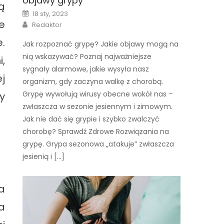
objawy grypy
ą
Posted
18 sty, 2023
on
e
Author
Redaktor
.
Jak rozpoznać grypę? Jakie objawy mogą na
nią wskazywać? Poznaj najważniejsze
,
sygnały alarmowe, jakie wysyła nasz
j
organizm, gdy zaczyna walkę z chorobą.
Grypę wywołują wirusy obecne wokół nas –
y
zwłaszcza w sezonie jesiennym i zimowym.
Jak nie dać się grypie i szybko zwalczyć
chorobę? Sprawdź Zdrowe Rozwiązania na
grypę. Grypa sezonowa „atakuje” zwłaszcza
jesienią i […]
a
a