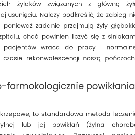
kich żylaków związanych z główną żył
j usunięciu. Należy podkreślić, że zabieg ni
 ponieważ zadanie przejmują żyły głębokie
italu, choć powinien liczyć się z siniakami
ć pacjentów wraca do pracy i normalne
 czasie rekonwalescencji noszą pończoch
-farmokologicznie powikłania
wzakrzepowe, to standardowa metoda leczeni
ylnej lub jej powikłań (żylna chorob