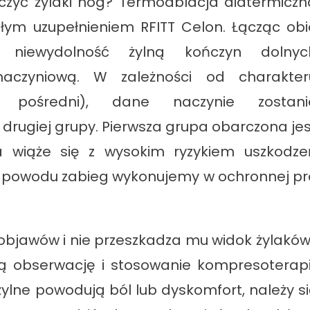
leczyć żylaki nóg? Termoablacja diatermiczn
łym uzupełnieniem RFITT Celon. Łącząc obi
 niewydolność żylną kończyn dolnyc
aczyniową. W zależności od charakter
b pośredni), dane naczynie zostani
drugiej grupy. Pierwsza grupa obarczona jes
a wiąże się z wysokim ryzykiem uszkodze
o powodu zabieg wykonujemy w ochronnej pr
 objawów i nie przeszkadza mu widok żylaków
ną obserwację i stosowanie kompresoterapii
żylne powodują ból lub dyskomfort, należy si