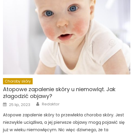
Choroby skóry
Atopowe zapalenie skóry u niemowląt. Jak
złagodzić objawy?
Author
Posted
Redaktor
25 lip, 2023
on
Atopowe zapalenie skóry to przewlekła choroba skóry. Jest
niezwykle uciążliwa, a jej pierwsze objawy mogą pojawić się
już w wieku niemowlęcym. Nic więc dziwnego, że ta