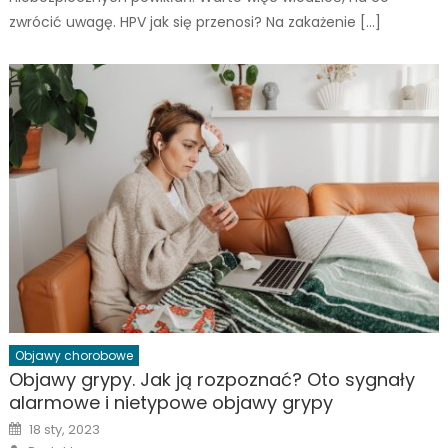
zwrócić uwagę. HPV jak się przenosi? Na zakażenie […]
Objawy chorobowe
Objawy grypy. Jak ją rozpoznać? Oto sygnały
alarmowe i nietypowe objawy grypy
Posted
18 sty, 2023
on
Author