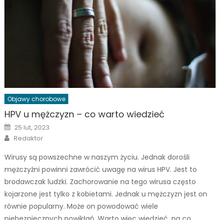
Objawy chorobowe
HPV u mężczyzn – co warto wiedzieć
Posted
25 lut, 2023
on
Author
Redaktor
Wirusy są powszechne w naszym życiu. Jednak dorośli
mężczyźni powinni zawrócić uwagę na wirus HPV. Jest to
brodawczak ludzki. Zachorowanie na tego wirusa często
kojarzone jest tylko z kobietami. Jednak u mężczyzn jest on
równie popularny. Może on powodować wiele
niebezpiecznych powikłań. Warto więc wiedzieć, na co