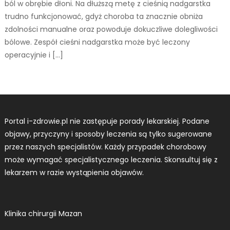
ból w obrębie dłoni. Na dłuższą metę z cieśnią nadgarstka
trudno funkcjonować, gdyż choroba ta znacznie obniża
zdolności manualne oraz powoduje dokuczliwe dolegliwości
bólowe. Zespół cieśni nadgarstka może być leczony
operacyjnie i […]
Portal i-zdrowie.pl nie zastępuje porady lekarskiej. Podane
objawy, przyczyny i sposoby leczenia są tylko sugerowane
przez naszych specjalistów. Każdy przypadek chorobowy
może wymagać specjalistycznego leczenia. Skonsultuj się z
lekarzem w razie wystąpienia objawów.
Klinika chirurgii Mazan