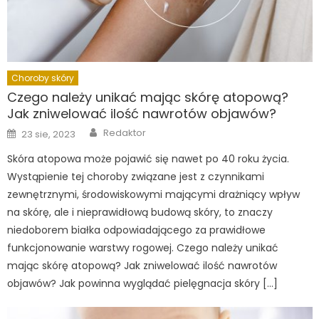
Choroby skóry
Czego należy unikać mając skórę atopową?
Jak zniwelować ilość nawrotów objawów?
Author
Posted
Redaktor
23 sie, 2023
on
Skóra atopowa może pojawić się nawet po 40 roku życia.
Wystąpienie tej choroby związane jest z czynnikami
zewnętrznymi, środowiskowymi mającymi drażniący wpływ
na skórę, ale i nieprawidłową budową skóry, to znaczy
niedoborem białka odpowiadającego za prawidłowe
funkcjonowanie warstwy rogowej. Czego należy unikać
mając skórę atopową? Jak zniwelować ilość nawrotów
objawów? Jak powinna wyglądać pielęgnacja skóry […]