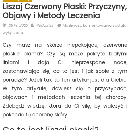
Liszaj Czerwony Płaski: Przyczyny,
Objawy i Metody Leczenia
Posted
Author
Liszaj
28 lis, 2023
Redaktor
Możliwość komentowania
została
on
Czerwon
wyłączona
Płaski:
Czy masz na skórze niepokojące, czerwone
Przyczyny
Objawy
płaskie plamki? Czy są może pokryte białymi
i
liniami i dają Ci nieprzespane noce,
Metody
zastanawiając się, co to jest i jak sobie z tym
Leczenia
poradzić? Jeżeli tak, to ten artykuł jest dla Ciebie.
W tym artykule, dowiesz się o przyczynach,
objawach i metodach leczenia tej choroby.
Zdobądź wiedzę, która da Ci siłę, by walczyć i
pokonać tą chorobę skóry.