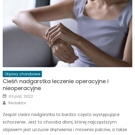
Objawy chorobowe
Cieśń nadgarstka leczenie operacyjne i
nieoperacyjne
Posted
03 paź, 2022
on
Author
Redaktor
Zespół cieśni nadgarstka to bardzo często występujące
schorzenie. Jest to choroba dłoni, której najczęstszym
objawem jest uczucie drętwienia i mrownia palców, a także