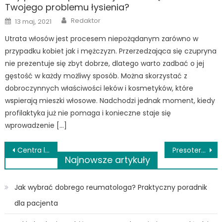
Twojego problemu łysienia?
Author
Posted
Redaktor
13 maj, 2021
on
Utrata włosów jest procesem niepożądanym zarówno w
przypadku kobiet jak i mężczyzn. Przerzedzająca się czupryna
nie prezentuje się zbyt dobrze, dlatego warto zadbać o jej
gęstość w każdy możliwy sposób. Można skorzystać z
dobroczynnych właściwości leków i kosmetyków, które
wspierają mieszki włosowe. Nadchodzi jednak moment, kiedy
profilaktyka już nie pomaga i konieczne staje się
wprowadzenie […]
Nawigacja
Centra laserowej korekcji wzroku
Presoterapia – czym jest i jakie ma zastosowanie?
Najnowsze artykuły
wpisu
Jak wybrać dobrego reumatologa? Praktyczny poradnik
dla pacjenta