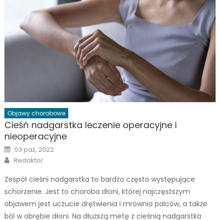
Objawy chorobowe
Cieśń nadgarstka leczenie operacyjne i
nieoperacyjne
Posted
03 paź, 2022
on
Author
Redaktor
Zespół cieśni nadgarstka to bardzo często występujące
schorzenie. Jest to choroba dłoni, której najczęstszym
objawem jest uczucie drętwienia i mrownia palców, a także
ból w obrębie dłoni. Na dłuższą metę z cieśnią nadgarstka