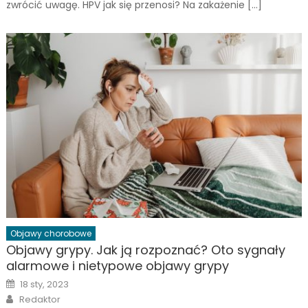
zwrócić uwagę. HPV jak się przenosi? Na zakażenie […]
Objawy chorobowe
Objawy grypy. Jak ją rozpoznać? Oto sygnały
alarmowe i nietypowe objawy grypy
Posted
18 sty, 2023
on
Author
Redaktor