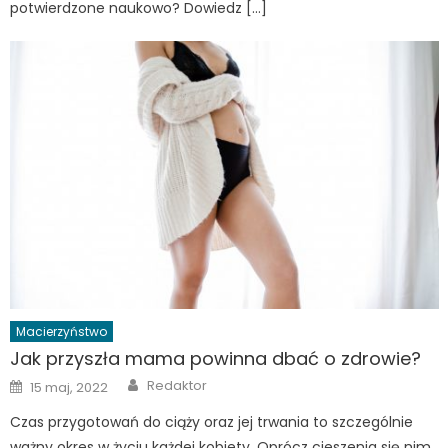
potwierdzone naukowo? Dowiedz […]
Macierzyństwo
Jak przyszła mama powinna dbać o zdrowie?
Author
Posted
Redaktor
15 maj, 2022
on
Czas przygotowań do ciąży oraz jej trwania to szczególnie
ważny okres w życiu każdej kobiety. Oprócz cieszenia się nim,