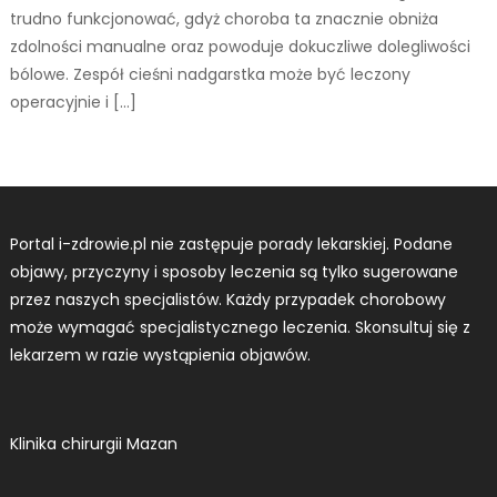
trudno funkcjonować, gdyż choroba ta znacznie obniża
zdolności manualne oraz powoduje dokuczliwe dolegliwości
bólowe. Zespół cieśni nadgarstka może być leczony
operacyjnie i […]
Portal i-zdrowie.pl nie zastępuje porady lekarskiej. Podane
objawy, przyczyny i sposoby leczenia są tylko sugerowane
przez naszych specjalistów. Każdy przypadek chorobowy
może wymagać specjalistycznego leczenia. Skonsultuj się z
lekarzem w razie wystąpienia objawów.
Klinika chirurgii Mazan