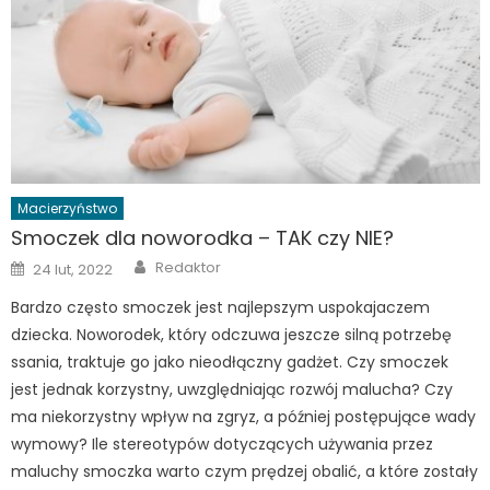
Macierzyństwo
Smoczek dla noworodka – TAK czy NIE?
Author
Posted
Redaktor
24 lut, 2022
on
Bardzo często smoczek jest najlepszym uspokajaczem
dziecka. Noworodek, który odczuwa jeszcze silną potrzebę
ssania, traktuje go jako nieodłączny gadżet. Czy smoczek
jest jednak korzystny, uwzględniając rozwój malucha? Czy
ma niekorzystny wpływ na zgryz, a później postępujące wady
wymowy? Ile stereotypów dotyczących używania przez
maluchy smoczka warto czym prędzej obalić, a które zostały