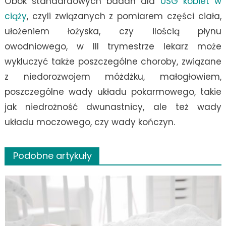
Obok standardowych badań dla
USG kobiet w
ciąży
, czyli związanych z pomiarem części ciała,
ułożeniem łożyska, czy ilością płynu
owodniowego, w III trymestrze lekarz może
wykluczyć także poszczególne choroby, związane
z niedorozwojem móżdżku, małogłowiem,
poszczególne wady układu pokarmowego, takie
jak niedrożność dwunastnicy, ale też wady
układu moczowego, czy wady kończyn.
Podobne artykuły