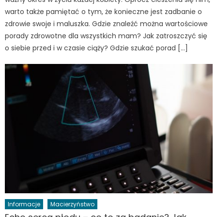
warto także pamiętać o tym, że konieczne jest zadbanie o
zdrowie swoje i maluszka. Gdzie znaleźć można wartościowe
porady zdrowotne dla wszystkich mam? Jak zatroszczyć się
o siebie przed i w czasie ciąży? Gdzie szukać porad […]
Informacje
Macierzyństwo