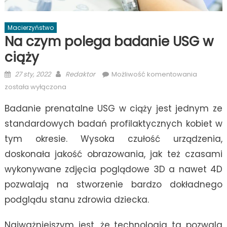
Macierzyństwo
Na czym polega badanie USG w
ciąży
Posted
Author
Na
27 sty, 2022
Redaktor
Możliwość komentowania
on
czym
została wyłączona
polega
Badanie prenatalne USG w ciąży jest jednym ze
badanie
USG
standardowych badań profilaktycznych kobiet w
w
tym okresie. Wysoka czułość urządzenia,
ciąży
doskonała jakość obrazowania, jak też czasami
wykonywane zdjęcia poglądowe 3D a nawet 4D
pozwalają na stworzenie bardzo dokładnego
podglądu stanu zdrowia dziecka.
Najważniejszym jest, że technologia ta pozwala