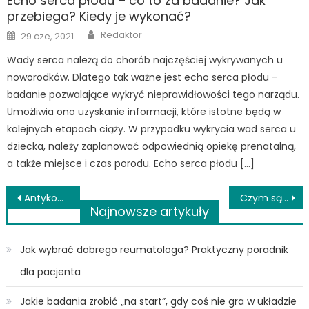
Echo serca płodu – co to za badanie? Jak
przebiega? Kiedy je wykonać?
Author
Posted
Redaktor
29 cze, 2021
on
Wady serca należą do chorób najczęściej wykrywanych u
noworodków. Dlatego tak ważne jest echo serca płodu –
badanie pozwalające wykryć nieprawidłowości tego narządu.
Umożliwia ono uzyskanie informacji, które istotne będą w
kolejnych etapach ciąży. W przypadku wykrycia wad serca u
dziecka, należy zaplanować odpowiednią opiekę prenatalną,
a także miejsce i czas porodu. Echo serca płodu […]
Nawigacja
Antykoncepcja hormonalna – wady i zalety
Czym są i jak powstają zaparcia?
Najnowsze artykuły
wpisu
Jak wybrać dobrego reumatologa? Praktyczny poradnik
dla pacjenta
Jakie badania zrobić „na start”, gdy coś nie gra w układzie