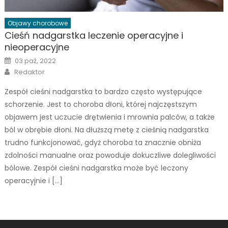
Objawy chorobowe
Cieśń nadgarstka leczenie operacyjne i
nieoperacyjne
Posted
03 paź, 2022
on
Author
Redaktor
Zespół cieśni nadgarstka to bardzo często występujące
schorzenie. Jest to choroba dłoni, której najczęstszym
objawem jest uczucie drętwienia i mrownia palców, a także
ból w obrębie dłoni. Na dłuższą metę z cieśnią nadgarstka
trudno funkcjonować, gdyż choroba ta znacznie obniża
zdolności manualne oraz powoduje dokuczliwe dolegliwości
bólowe. Zespół cieśni nadgarstka może być leczony
operacyjnie i […]