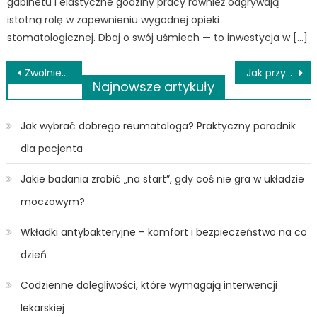
gabinetu i elastyczne godziny pracy również odgrywają
istotną rolę w zapewnieniu wygodnej opieki
stomatologicznej. Dbaj o swój uśmiech — to inwestycja w […]
Nawigacja
Zwolnienie lekarskie online — czy jest to możliwe?
Jak przyszła mama powinna dbać o zdrowie?
Najnowsze artykuły
wpisu
Jak wybrać dobrego reumatologa? Praktyczny poradnik
dla pacjenta
Jakie badania zrobić „na start”, gdy coś nie gra w układzie
moczowym?
Wkładki antybakteryjne – komfort i bezpieczeństwo na co
dzień
Codzienne dolegliwości, które wymagają interwencji
lekarskiej