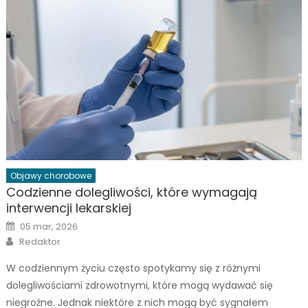
Objawy chorobowe
Codzienne dolegliwości, które wymagają
interwencji lekarskiej
Posted
05 mar, 2026
on
Author
Redaktor
W codziennym życiu często spotykamy się z różnymi
dolegliwościami zdrowotnymi, które mogą wydawać się
niegroźne. Jednak niektóre z nich mogą być sygnałem