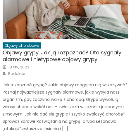
Objawy chorobowe
Objawy grypy. Jak ją rozpoznać? Oto sygnały
alarmowe i nietypowe objawy grypy
Posted
18 sty, 2023
on
Author
Redaktor
Jak rozpoznać grypę? Jakie objawy mogą na nią wskazywać?
Poznaj najważniejsze sygnały alarmowe, jakie wysyła nasz
organizm, gdy zaczyna walkę z chorobą. Grypę wywołują
wirusy obecne wokół nas – zwłaszcza w sezonie jesiennym i
zimowym. Jak nie dać się grypie i szybko zwalczyć chorobę?
Sprawdź Zdrowe Rozwiązania na grypę. Grypa sezonowa
„atakuje” zwłaszcza jesienią i […]