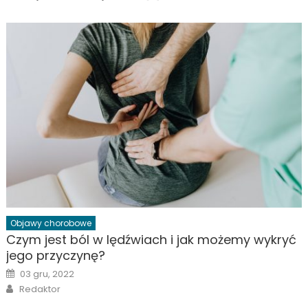
Objawy chorobowe
Czym jest ból w lędźwiach i jak możemy wykryć
jego przyczynę?
Posted
03 gru, 2022
on
Author
Redaktor