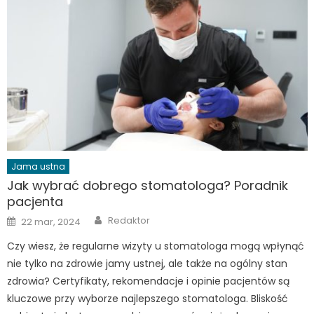
Jama ustna
Jak wybrać dobrego stomatologa? Poradnik
pacjenta
Author
Posted
Redaktor
22 mar, 2024
on
Czy wiesz, że regularne wizyty u stomatologa mogą wpłynąć
nie tylko na zdrowie jamy ustnej, ale także na ogólny stan
zdrowia? Certyfikaty, rekomendacje i opinie pacjentów są
kluczowe przy wyborze najlepszego stomatologa. Bliskość