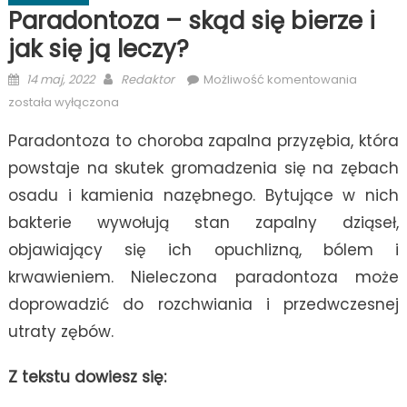
Paradontoza – skąd się bierze i
jak się ją leczy?
Posted
Author
Paradon
14 maj, 2022
Redaktor
Możliwość komentowania
on
–
została wyłączona
skąd
Paradontoza to choroba zapalna przyzębia, która
się
bierze
powstaje na skutek gromadzenia się na zębach
i
osadu i kamienia nazębnego. Bytujące w nich
jak
bakterie wywołują stan zapalny dziąseł,
się
ją
objawiający się ich opuchlizną, bólem i
leczy?
krwawieniem. Nieleczona paradontoza może
doprowadzić do rozchwiania i przedwczesnej
utraty zębów.
Z tekstu dowiesz się: