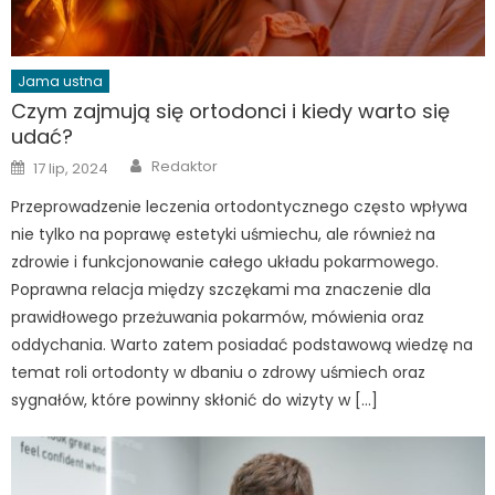
Jama ustna
Czym zajmują się ortodonci i kiedy warto się
udać?
Author
Posted
Redaktor
17 lip, 2024
on
Przeprowadzenie leczenia ortodontycznego często wpływa
nie tylko na poprawę estetyki uśmiechu, ale również na
zdrowie i funkcjonowanie całego układu pokarmowego.
Poprawna relacja między szczękami ma znaczenie dla
prawidłowego przeżuwania pokarmów, mówienia oraz
oddychania. Warto zatem posiadać podstawową wiedzę na
temat roli ortodonty w dbaniu o zdrowy uśmiech oraz
sygnałów, które powinny skłonić do wizyty w […]