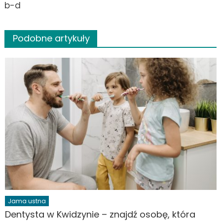
b-d
Podobne artykuły
Jama ustna
Dentysta w Kwidzynie – znajdź osobę, która