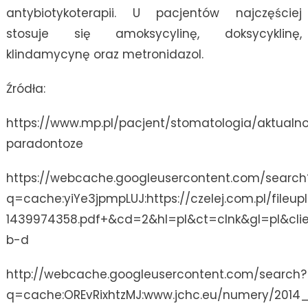
antybiotykoterapii. U pacjentów najczęściej
stosuje się amoksycylinę, doksycyklinę,
klindamycynę oraz metronidazol.
Źródła:
https://www.mp.pl/pacjent/stomatologia/aktualn
paradontoze
https://webcache.googleusercontent.com/search
q=cache:yiYe3jpmpLUJ:https://czelej.com.pl/fi
1439974358.pdf+&cd=2&hl=pl&ct=clnk&gl=pl&clie
b-d
http://webcache.googleusercontent.com/search?
q=cache:OREvRixhtzMJ:www.jchc.eu/numery/2014_1