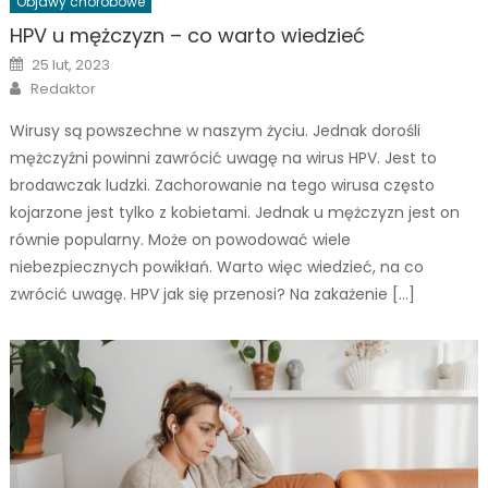
Objawy chorobowe
HPV u mężczyzn – co warto wiedzieć
Posted
25 lut, 2023
on
Author
Redaktor
Wirusy są powszechne w naszym życiu. Jednak dorośli
mężczyźni powinni zawrócić uwagę na wirus HPV. Jest to
brodawczak ludzki. Zachorowanie na tego wirusa często
kojarzone jest tylko z kobietami. Jednak u mężczyzn jest on
równie popularny. Może on powodować wiele
niebezpiecznych powikłań. Warto więc wiedzieć, na co
zwrócić uwagę. HPV jak się przenosi? Na zakażenie […]