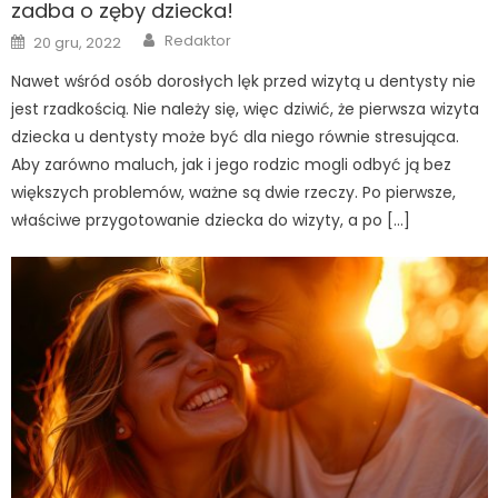
zadba o zęby dziecka!
Author
Posted
Redaktor
20 gru, 2022
on
Nawet wśród osób dorosłych lęk przed wizytą u dentysty nie
jest rzadkością. Nie należy się, więc dziwić, że pierwsza wizyta
dziecka u dentysty może być dla niego równie stresująca.
Aby zarówno maluch, jak i jego rodzic mogli odbyć ją bez
większych problemów, ważne są dwie rzeczy. Po pierwsze,
właściwe przygotowanie dziecka do wizyty, a po […]