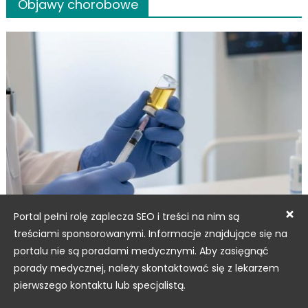
Objawy chorobowe
×
Portal pełni rolę zaplecza SEO i treści na nim są
Objawy chorobowe
treściami sponsorowanymi. Informacje znajdujące się na
Codzienne dolegliwości, które wymagają
portalu nie są poradami medycznymi. Aby zasięgnąć
interwencji lekarskiej
porady medycznej, należy skontaktować się z lekarzem
Posted
05 mar, 2026
pierwszego kontaktu lub specjalistą.
on
Author
Redaktor