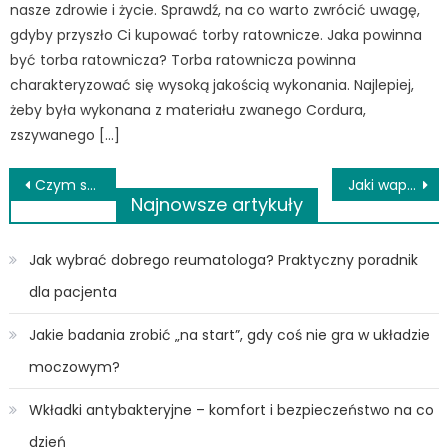
nasze zdrowie i życie. Sprawdź, na co warto zwrócić uwagę,
gdyby przyszło Ci kupować torby ratownicze. Jaka powinna
być torba ratownicza? Torba ratownicza powinna
charakteryzować się wysoką jakością wykonania. Najlepiej,
żeby była wykonana z materiału zwanego Cordura,
zszywanego […]
Nawigacja
Czym są i kto powinien korzystać z wkładek urologicznych?
Jaki waporyzator stacjonarny kupić?
Najnowsze artykuły
wpisu
Jak wybrać dobrego reumatologa? Praktyczny poradnik
dla pacjenta
Jakie badania zrobić „na start”, gdy coś nie gra w układzie
moczowym?
Wkładki antybakteryjne – komfort i bezpieczeństwo na co
dzień