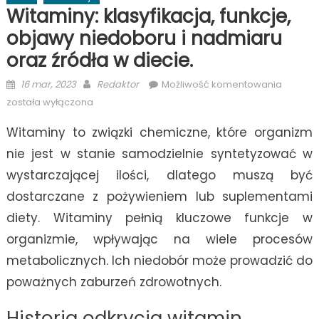
Witaminy: klasyfikacja, funkcje,
objawy niedoboru i nadmiaru
oraz źródła w diecie.
Posted
Author
Witamin
16 mar, 2023
Redaktor
Możliwość komentowania
on
klasyfik
została wyłączona
funkcje,
Witaminy to związki chemiczne, które organizm
objawy
niedob
nie jest w stanie samodzielnie syntetyzować w
i
wystarczającej ilości, dlatego muszą być
nadmia
dostarczane z pożywieniem lub suplementami
oraz
źródła
diety. Witaminy pełnią kluczowe funkcje w
w
organizmie, wpływając na wiele procesów
diecie.
metabolicznych. Ich niedobór może prowadzić do
poważnych zaburzeń zdrowotnych.
Historia odkrycia witamin