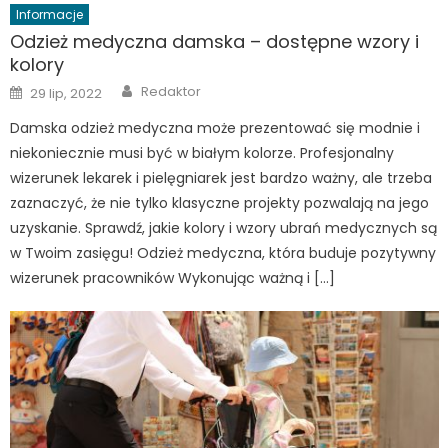
Informacje
Odzież medyczna damska – dostępne wzory i
kolory
Author
Posted
Redaktor
29 lip, 2022
on
Damska odzież medyczna może prezentować się modnie i
niekoniecznie musi być w białym kolorze. Profesjonalny
wizerunek lekarek i pielęgniarek jest bardzo ważny, ale trzeba
zaznaczyć, że nie tylko klasyczne projekty pozwalają na jego
uzyskanie. Sprawdź, jakie kolory i wzory ubrań medycznych są
w Twoim zasięgu! Odzież medyczna, która buduje pozytywny
wizerunek pracowników Wykonując ważną i […]