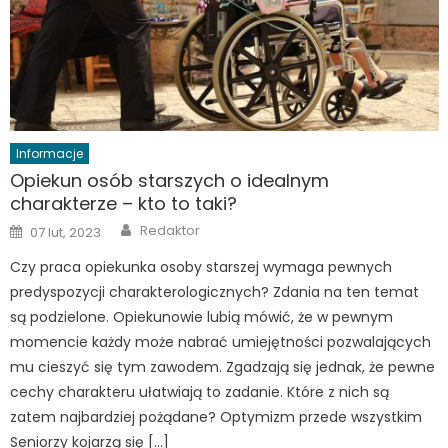
Informacje
Opiekun osób starszych o idealnym
charakterze – kto to taki?
Author
Posted
Redaktor
07 lut, 2023
on
Czy praca opiekunka osoby starszej wymaga pewnych
predyspozycji charakterologicznych? Zdania na ten temat
są podzielone. Opiekunowie lubią mówić, że w pewnym
momencie każdy może nabrać umiejętności pozwalających
mu cieszyć się tym zawodem. Zgadzają się jednak, że pewne
cechy charakteru ułatwiają to zadanie. Które z nich są
zatem najbardziej pożądane? Optymizm przede wszystkim
Seniorzy kojarzą się […]