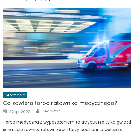
Informacje
Co zawiera torba ratownika medycznego?
Author
Posted
Redaktor
27 lip, 2022
on
Torba medyczna z wyposażeniem to atrybut nie tylko gwiazd
seriali, ale również ratowników, którzy codziennie walczą o