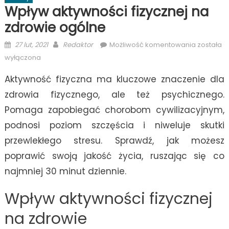
Wpływ aktywności fizycznej na
zdrowie ogólne
Posted
Author
Wpływ
27 lut, 2021
Redaktor
Możliwość komentowania
została
on
aktywnoś
wyłączona
fizycznej
Aktywność fizyczna ma kluczowe znaczenie dla
na
zdrowie
zdrowia fizycznego, ale też psychicznego.
ogólne
Pomaga zapobiegać chorobom cywilizacyjnym,
podnosi poziom szczęścia i niweluje skutki
przewlekłego stresu. Sprawdź, jak możesz
poprawić swoją jakość życia, ruszając się co
najmniej 30 minut dziennie.
Wpływ aktywności fizycznej
na zdrowie