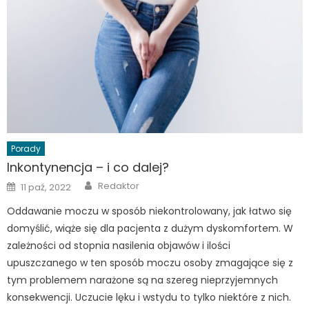
Porady
Inkontynencja – i co dalej?
Author
Posted
Redaktor
11 paź, 2022
on
Oddawanie moczu w sposób niekontrolowany, jak łatwo się
domyślić, wiąże się dla pacjenta z dużym dyskomfortem. W
zależności od stopnia nasilenia objawów i ilości
upuszczanego w ten sposób moczu osoby zmagające się z
tym problemem narażone są na szereg nieprzyjemnych
konsekwencji. Uczucie lęku i wstydu to tylko niektóre z nich.