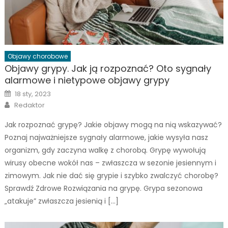
Objawy chorobowe
Objawy grypy. Jak ją rozpoznać? Oto sygnały
alarmowe i nietypowe objawy grypy
Posted
18 sty, 2023
on
Author
Redaktor
Jak rozpoznać grypę? Jakie objawy mogą na nią wskazywać?
Poznaj najważniejsze sygnały alarmowe, jakie wysyła nasz
organizm, gdy zaczyna walkę z chorobą. Grypę wywołują
wirusy obecne wokół nas – zwłaszcza w sezonie jesiennym i
zimowym. Jak nie dać się grypie i szybko zwalczyć chorobę?
Sprawdź Zdrowe Rozwiązania na grypę. Grypa sezonowa
„atakuje” zwłaszcza jesienią i […]