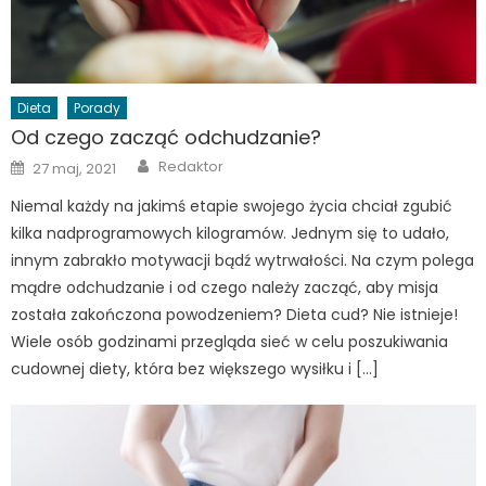
Dieta
Porady
Od czego zacząć odchudzanie?
Author
Posted
Redaktor
27 maj, 2021
on
Niemal każdy na jakimś etapie swojego życia chciał zgubić
kilka nadprogramowych kilogramów. Jednym się to udało,
innym zabrakło motywacji bądź wytrwałości. Na czym polega
mądre odchudzanie i od czego należy zacząć, aby misja
została zakończona powodzeniem? Dieta cud? Nie istnieje!
Wiele osób godzinami przegląda sieć w celu poszukiwania
cudownej diety, która bez większego wysiłku i […]