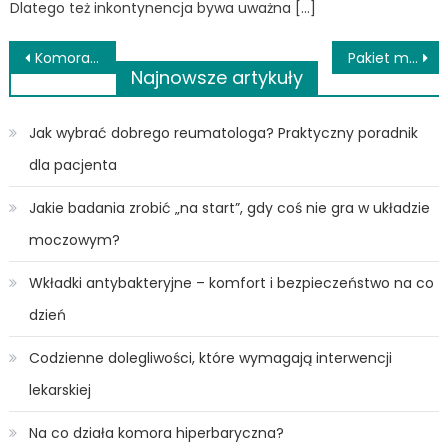
Dlatego też inkontynencja bywa uważna […]
Nawigacja
Komora hiperbaryczna – jak działa i jakie ma zastosowanie?
Pakiet medyczny dla jednoosobowej działalności gospodarczej
Najnowsze artykuły
wpisu
Jak wybrać dobrego reumatologa? Praktyczny poradnik
dla pacjenta
Jakie badania zrobić „na start”, gdy coś nie gra w układzie
moczowym?
Wkładki antybakteryjne – komfort i bezpieczeństwo na co
dzień
Codzienne dolegliwości, które wymagają interwencji
lekarskiej
Na co działa komora hiperbaryczna?