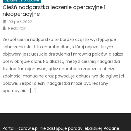
Objawy chorobowe
Cieśń nadgarstka leczenie operacyjne i
nieoperacyjne
Posted
03 paź, 2022
on
Author
Redaktor
Zespół cieśni nadgarstka to bardzo często występujące
schorzenie. Jest to choroba dłoni, której najczęstszym
objawem jest uczucie drętwienia i mrownia palców, a także
ból w obrębie dłoni. Na dłuższą metę z cieśnią nadgarstka
trudno funkcjonować, gdyż choroba ta znacznie obniża
zdolności manualne oraz powoduje dokuczliwe dolegliwości
bólowe. Zespół cieśni nadgarstka może być leczony
operacyjnie i […]
Portal i-zdrowie.pl nie zastępuje porady lekarskiej. Podane