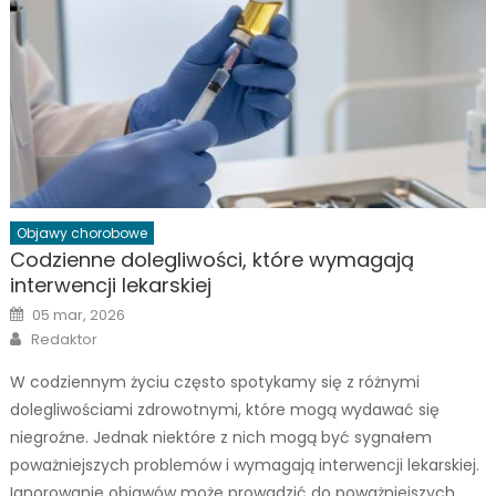
Objawy chorobowe
Codzienne dolegliwości, które wymagają
interwencji lekarskiej
Posted
05 mar, 2026
on
Author
Redaktor
W codziennym życiu często spotykamy się z różnymi
dolegliwościami zdrowotnymi, które mogą wydawać się
niegroźne. Jednak niektóre z nich mogą być sygnałem
poważniejszych problemów i wymagają interwencji lekarskiej.
Ignorowanie objawów może prowadzić do poważniejszych