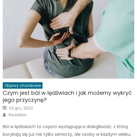
Objawy chorobowe
Czym jest ból w lędźwiach i jak możemy wykryć
jego przyczynę?
Posted
03 gru, 2022
on
Author
Redaktor
Ból w lędźwiach to często występująca dolegliwość, z którą
borykają się już nie tylko seniorzy, ale osoby w każdym wieku.