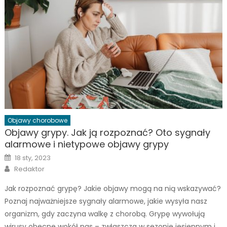
Objawy chorobowe
Objawy grypy. Jak ją rozpoznać? Oto sygnały
alarmowe i nietypowe objawy grypy
Posted
18 sty, 2023
on
Author
Redaktor
Jak rozpoznać grypę? Jakie objawy mogą na nią wskazywać?
Poznaj najważniejsze sygnały alarmowe, jakie wysyła nasz
organizm, gdy zaczyna walkę z chorobą. Grypę wywołują
wirusy obecne wokół nas – zwłaszcza w sezonie jesiennym i