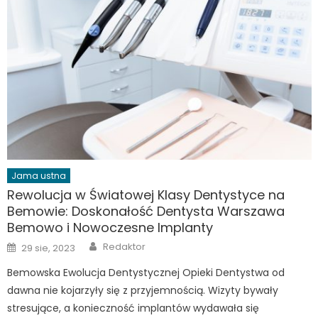
Jama ustna
Rewolucja w Światowej Klasy Dentystyce na
Bemowie: Doskonałość Dentysta Warszawa
Bemowo i Nowoczesne Implanty
Author
Posted
Redaktor
29 sie, 2023
on
Bemowska Ewolucja Dentystycznej Opieki Dentystwa od
dawna nie kojarzyły się z przyjemnością. Wizyty bywały
stresujące, a konieczność implantów wydawała się