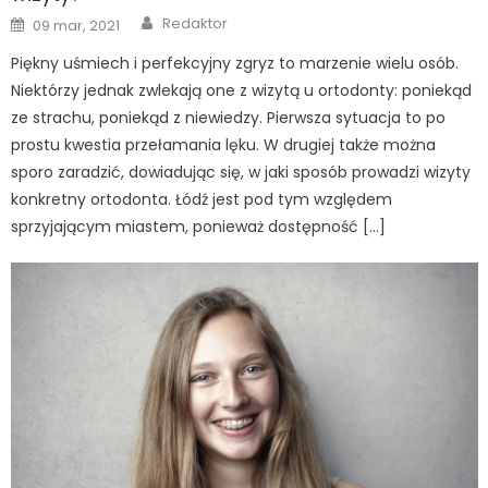
Author
Posted
Redaktor
09 mar, 2021
on
Piękny uśmiech i perfekcyjny zgryz to marzenie wielu osób.
Niektórzy jednak zwlekają one z wizytą u ortodonty: poniekąd
ze strachu, poniekąd z niewiedzy. Pierwsza sytuacja to po
prostu kwestia przełamania lęku. W drugiej także można
sporo zaradzić, dowiadując się, w jaki sposób prowadzi wizyty
konkretny ortodonta. Łódź jest pod tym względem
sprzyjającym miastem, ponieważ dostępność […]