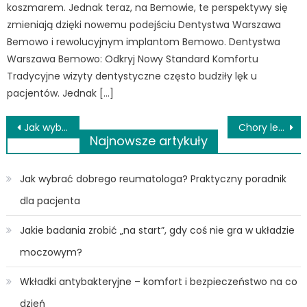
koszmarem. Jednak teraz, na Bemowie, te perspektywy się
zmieniają dzięki nowemu podejściu Dentystwa Warszawa
Bemowo i rewolucyjnym implantom Bemowo. Dentystwa
Warszawa Bemowo: Odkryj Nowy Standard Komfortu
Tradycyjne wizyty dentystyczne często budziły lęk u
pacjentów. Jednak […]
Nawigacja
Jak wybrać odpowiednią odzież medyczną?
Chory leżący i niesamodzielny – profilaktyka antyodleżynowa
Najnowsze artykuły
wpisu
Jak wybrać dobrego reumatologa? Praktyczny poradnik
dla pacjenta
Jakie badania zrobić „na start”, gdy coś nie gra w układzie
moczowym?
Wkładki antybakteryjne – komfort i bezpieczeństwo na co
dzień