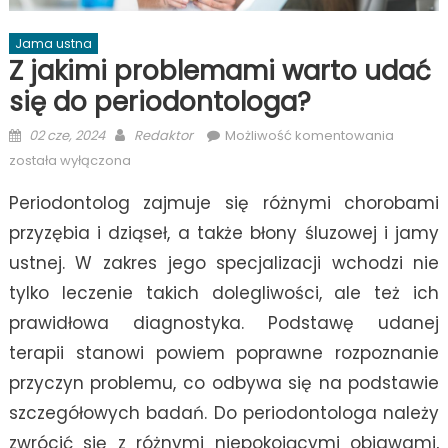
Jama ustna
Z jakimi problemami warto udać
się do periodontologa?
Posted
Author
Z
02 cze, 2024
Redaktor
Możliwość komentowania
on
jakimi
została wyłączona
proble
Periodontolog zajmuje się różnymi chorobami
warto
udać
przyzębia i dziąseł, a także błony śluzowej i jamy
się
ustnej. W zakres jego specjalizacji wchodzi nie
do
tylko leczenie takich dolegliwości, ale też ich
periodo
prawidłowa diagnostyka. Podstawę udanej
terapii stanowi powiem poprawne rozpoznanie
przyczyn problemu, co odbywa się na podstawie
szczegółowych badań. Do periodontologa należy
zwrócić się z różnymi niepokojącymi objawami,