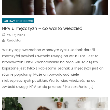
Objawy chorobowe
HPV u mężczyzn – co warto wiedzieć
Posted
25 lut, 2023
on
Author
Redaktor
Wirusy są powszechne w naszym życiu. Jednak dorośli
mężczyźni powinni zawrócić uwagę na wirus HPV. Jest to
brodawczak ludzki. Zachorowanie na tego wirusa często
kojarzone jest tylko z kobietami. Jednak u mężczyzn jest on
równie popularny. Może on powodować wiele
niebezpiecznych powikłań. Warto więc wiedzieć, na co
zwrócić uwagę. HPV jak się przenosi? Na zakażenie […]