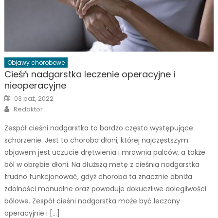
Objawy chorobowe
Cieśń nadgarstka leczenie operacyjne i
nieoperacyjne
Posted
03 paź, 2022
on
Author
Redaktor
Zespół cieśni nadgarstka to bardzo często występujące
schorzenie. Jest to choroba dłoni, której najczęstszym
objawem jest uczucie drętwienia i mrownia palców, a także
ból w obrębie dłoni. Na dłuższą metę z cieśnią nadgarstka
trudno funkcjonować, gdyż choroba ta znacznie obniża
zdolności manualne oraz powoduje dokuczliwe dolegliwości
bólowe. Zespół cieśni nadgarstka może być leczony
operacyjnie i […]