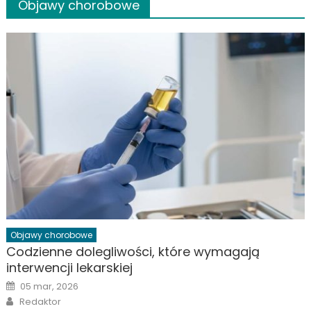
Objawy chorobowe
Objawy chorobowe
Codzienne dolegliwości, które wymagają
interwencji lekarskiej
Posted
05 mar, 2026
on
Author
Redaktor