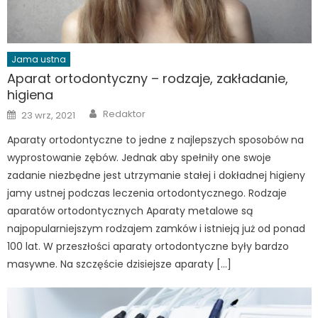
Jama ustna
Aparat ortodontyczny – rodzaje, zakładanie,
higiena
Author
Posted
Redaktor
23 wrz, 2021
on
Aparaty ortodontyczne to jedne z najlepszych sposobów na
wyprostowanie zębów. Jednak aby spełniły one swoje
zadanie niezbędne jest utrzymanie stałej i dokładnej higieny
jamy ustnej podczas leczenia ortodontycznego. Rodzaje
aparatów ortodontycznych Aparaty metalowe są
najpopularniejszym rodzajem zamków i istnieją już od ponad
100 lat. W przeszłości aparaty ortodontyczne były bardzo
masywne. Na szczęście dzisiejsze aparaty […]