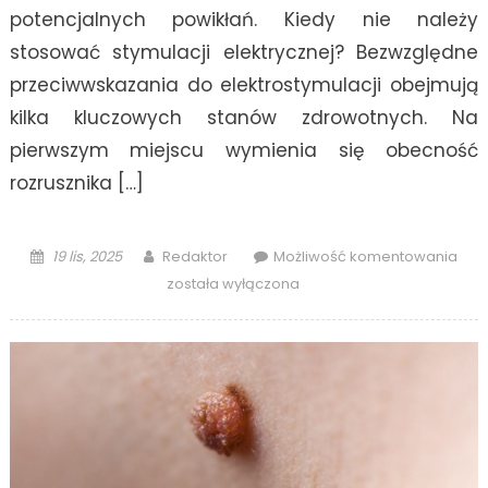
potencjalnych powikłań. Kiedy nie należy
stosować stymulacji elektrycznej? Bezwzględne
przeciwwskazania do elektrostymulacji obejmują
kilka kluczowych stanów zdrowotnych. Na
pierwszym miejscu wymienia się obecność
rozrusznika […]
Posted
Author
Jaki
19 lis, 2025
Redaktor
Możliwość komentowania
on
są
została wyłączona
prz
do
elek