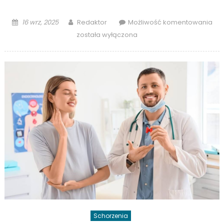
Posted
Author
Sup
16 wrz, 2025
Redaktor
Możliwość komentowania
on
dou
została wyłączona
czy
kro
–
jak
są
róż
Schorzenia