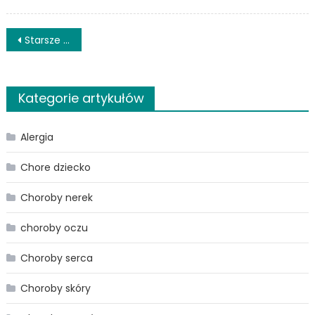
–
na
Nawigacja
co
Starsze wpisy
uw
po
prz
sup
wpisach
Kategorie artykułów
Alergia
Chore dziecko
Choroby nerek
choroby oczu
Choroby serca
Choroby skóry