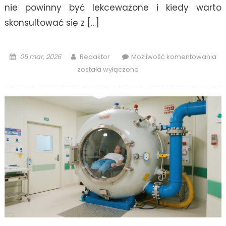
nie powinny być lekceważone i kiedy warto
skonsultować się z […]
Posted
Author
Co
05 mar, 2026
Redaktor
Możliwość komentowania
on
dol
została wyłączona
kt
wy
int
lek