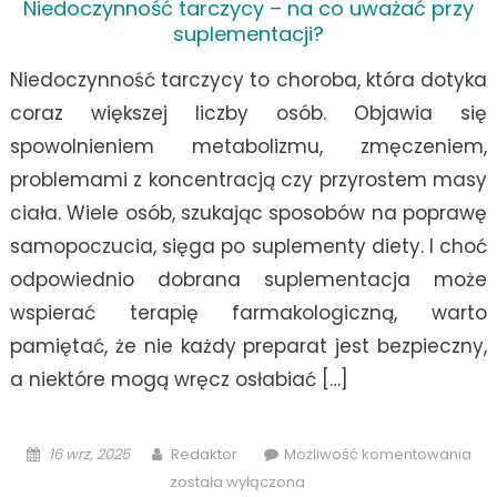
Niedoczynność tarczycy – na co uważać przy
suplementacji?
Niedoczynność tarczycy to choroba, która dotyka
coraz większej liczby osób. Objawia się
spowolnieniem metabolizmu, zmęczeniem,
problemami z koncentracją czy przyrostem masy
ciała. Wiele osób, szukając sposobów na poprawę
samopoczucia, sięga po suplementy diety. I choć
odpowiednio dobrana suplementacja może
wspierać terapię farmakologiczną, warto
pamiętać, że nie każdy preparat jest bezpieczny,
a niektóre mogą wręcz osłabiać […]
Posted
Author
Nie
16 wrz, 2025
Redaktor
Możliwość komentowania
on
tar
została wyłączona