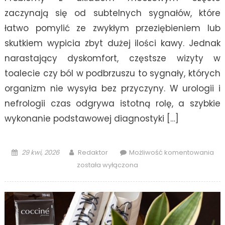
zaczynają się od subtelnych sygnałów, które
łatwo pomylić ze zwykłym przeziębieniem lub
skutkiem wypicia zbyt dużej ilości kawy. Jednak
narastający dyskomfort, częstsze wizyty w
toalecie czy ból w podbrzuszu to sygnały, których
organizm nie wysyła bez przyczyny. W urologii i
nefrologii czas odgrywa istotną rolę, a szybkie
wykonanie podstawowej diagnostyki […]
Posted
Author
Jak
29 kwi, 2026
Redaktor
Możliwość komentowania
on
ba
została wyłączona
zro
„na
star
gd
co