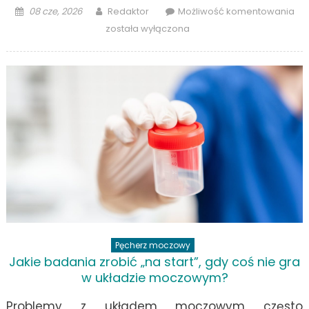
Posted
Author
Ja
08 cze, 2026
Redaktor
Możliwość komentowania
on
wy
została wyłączona
do
re
Pra
por
dla
pac
Pęcherz moczowy
Jakie badania zrobić „na start”, gdy coś nie gra
w układzie moczowym?
Problemy z układem moczowym często