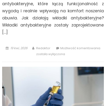
antybakteryjne, które łączą funkcjonalność z
wygodą i realnie wpływają na komfort noszenia
obuwia. Jak działają wkładki antybakteryjne?
Wkładki antybakteryjne zostały zaprojektowane
[…]
Posted
Author
Wkł
19 kwi, 2026
Redaktor
Możliwość komentowania
on
ant
została wyłączona
–
kom
i
bez
na
co
dzi