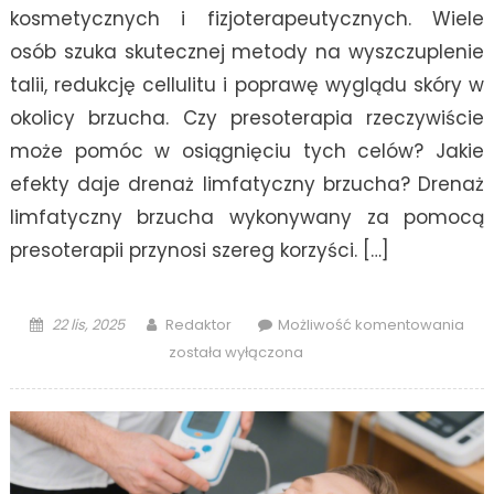
kosmetycznych i fizjoterapeutycznych. Wiele
osób szuka skutecznej metody na wyszczuplenie
talii, redukcję cellulitu i poprawę wyglądu skóry w
okolicy brzucha. Czy presoterapia rzeczywiście
może pomóc w osiągnięciu tych celów? Jakie
efekty daje drenaż limfatyczny brzucha? Drenaż
limfatyczny brzucha wykonywany za pomocą
presoterapii przynosi szereg korzyści. […]
Posted
Author
Co
22 lis, 2025
Redaktor
Możliwość komentowania
on
daj
została wyłączona
pre
na
brz