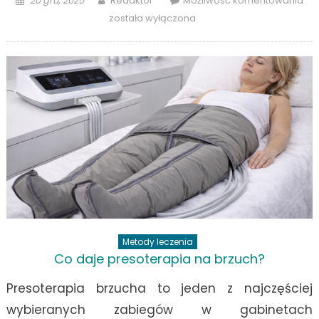
20 gru, 2025
Redaktor
Możliwość komentowania
on
co
została wyłączona
dzi
ko
hip
Metody leczenia
Co daje presoterapia na brzuch?
Presoterapia brzucha to jeden z najczęściej
wybieranych zabiegów w gabinetach