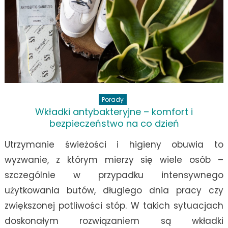
nie
gra
w
ukł
mo
Porady
Wkładki antybakteryjne – komfort i
bezpieczeństwo na co dzień
Utrzymanie świeżości i higieny obuwia to
wyzwanie, z którym mierzy się wiele osób –
szczególnie w przypadku intensywnego
użytkowania butów, długiego dnia pracy czy
zwiększonej potliwości stóp. W takich sytuacjach
doskonałym rozwiązaniem są wkładki