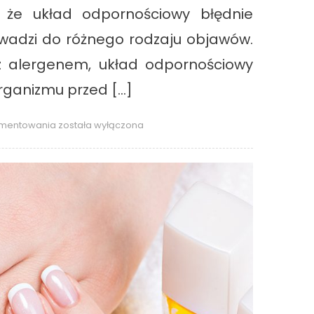
 że układ odpornościowy błędnie
owadzi do różnego rodzaju objawów.
 z alergenem, układ odpornościowy
rganizmu przed […]
Alergia
omentowania
została wyłączona
sezonowa,
a
całoroczna
–
co
uczula
w
poszczególnych
miesiącach?