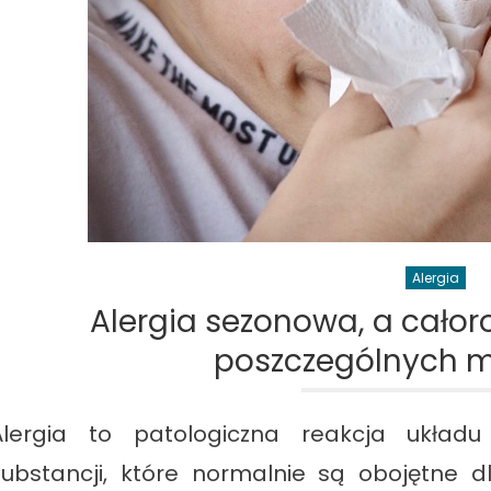
Alergia
Alergia sezonowa, a całor
poszczególnych m
Alergia to patologiczna reakcja ukła
substancji, które normalnie są obojętne d