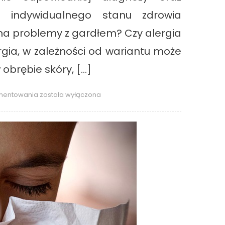
o indywidualnego stanu zdrowia
 na problemy z gardłem? Czy alergia
ia, w zależności od wariantu może
brębie skóry, […]
Alergie
omentowania
została wyłączona
a
twoje
gardło:
zrozumienie
wpływu
alergii
z
perspektywy
laryngologii