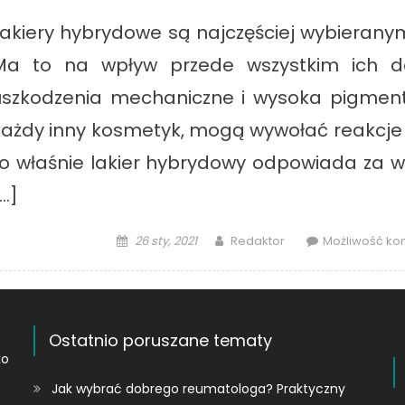
Lakiery hybrydowe są najczęściej wybieranymi
Ma to na wpływ przede wszystkim ich do
uszkodzenia mechaniczne i wysoka pigmenta
każdy inny kosmetyk, mogą wywołać reakcje a
to właśnie lakier hybrydowy odpowiada za wy
…]
Posted
Author
26 sty, 2021
Redaktor
Możliwość k
on
Ostatnio poruszane tematy
ko
Jak wybrać dobrego reumatologa? Praktyczny