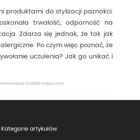
 produktami do stylizacji paznokci.
skonała trwałość, odporność na
cja. Zdarza się jednak, że tak jak
lergiczne. Po czym więc poznać, że
wołanie uczulenia? Jak go unikać i
Uczulenie
omentowania
została wyłączona
na
hybrydę
–
jak
go
uniknąć
Kategorie artykułów
i