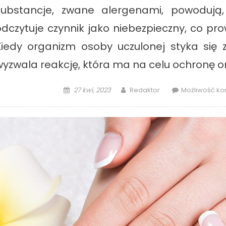
substancje, zwane alergenami, powodują,
odczytuje czynnik jako niebezpieczny, co pr
Kiedy organizm osoby uczulonej styka się
wyzwala reakcję, która ma na celu ochronę o
Posted
Author
27 kwi, 2023
Redaktor
Możliwość k
on