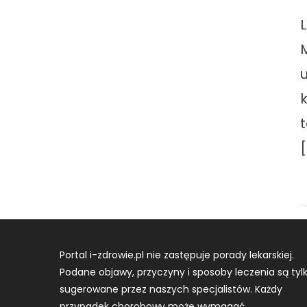
[
Portal i-zdrowie.pl nie zastępuje porady lekarskiej.
Podane objawy, przyczyny i sposoby leczenia są tyl
sugerowane przez naszych specjalistów. Każdy
przypadek chorobowy może wymagać