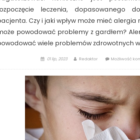
rozpoczęcie leczenia, dopasowanego d
pacjenta. Czy i jaki wpływ może mieć alergia
może powodować problemy z gardłem? Alerg
powodować wiele problemów zdrowotnych w o
Posted
Author
01 lip, 2023
Redaktor
Możliwość k
on