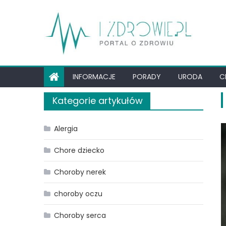
Skip
to
content
INFORMACJE
PORADY
URODA
C
Kategorie artykułów
Alergia
Chore dziecko
Choroby nerek
choroby oczu
Choroby serca