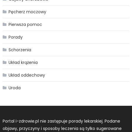
Pęcherz moczowy
Pierwsza pomoc
Porady
Schorzenia
Układ krążenia
Układ oddechowy
Uroda
Portal i-zdrowie.pl nie zastępuje porady lekarskiej. Podane
objawy, przyczyny i sposoby leczenia są tylko sugerowane