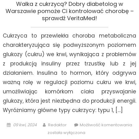
Walka z cukrzycą? Dobry diabetolog w
Warszawie pomoże Ci kontrolować chorobę –
sprawdź VeritaMed!
Cukrzyca to przewlekła choroba metaboliczna
charakteryzująca się podwyższonym poziomem
glukozy (cukru) we krwi, wynikająca z problemów
z produkcją insuliny przez trzustkę lub z jej
działaniem. Insulina to hormon, który odgrywa
ważną rolę w regulacji poziomu cukru we krwi,
umożliwiając komórkom ciała przyswajanie
glukozy, która jest niezbędna do produkcji energii.
Wyróżniamy główne typy cukrzycy: typu 1, […]
Posted
Author
Wa
09 kwi, 2024
Redaktor
Możliwość komentowania
on
z
została wyłączona
cuk