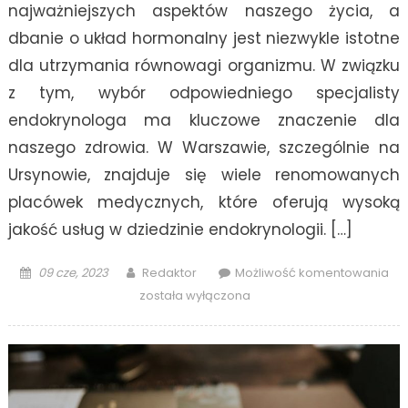
najważniejszych aspektów naszego życia, a
dbanie o układ hormonalny jest niezwykle istotne
dla utrzymania równowagi organizmu. W związku
z tym, wybór odpowiedniego specjalisty
endokrynologa ma kluczowe znaczenie dla
naszego zdrowia. W Warszawie, szczególnie na
Ursynowie, znajduje się wiele renomowanych
placówek medycznych, które oferują wysoką
jakość usług w dziedzinie endokrynologii. […]
Posted
Author
End
09 cze, 2023
Redaktor
Możliwość komentowania
on
Wa
została wyłączona
Urs
Ko
i
pro
w