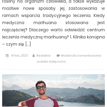
rośliny na organizm człowieka, a także wykazuje
możliwe nowe sposoby jej zastosowania w
ramach wsparcia tradycyjnego leczenia. Kiedy
medyczna marihuana stosowana jest
najczęściej? Dlaczego warto odwiedzić centrum
leczenia medyczną marihuaną? 1. Klinika konopna
– czym się […]
Posted
Author
Lec
14 kwi, 2023
Redaktor
Możliwość komentowania
on
dep
została wyłączona
prz
po
mar
–
czy
jest
sku