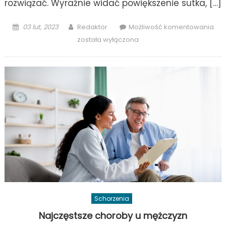
rozwiązać. Wyraźnie widać powiększenie sutka, […]
Posted
Author
Gin
03 lut, 2023
Redaktor
Możliwość komentowania
on
i
została wyłączona
pro
zdr
męż
Schorzenia
Najczęstsze choroby u mężczyzn