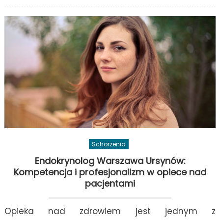
Do
dia
w
Wa
po
Ci
kon
ch
–
sp
Ver
Schorzenia
Endokrynolog Warszawa Ursynów:
Kompetencja i profesjonalizm w opiece nad
pacjentami
Opieka nad zdrowiem jest jednym z