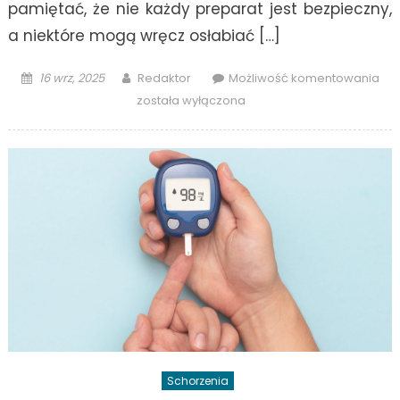
pamiętać, że nie każdy preparat jest bezpieczny,
a niektóre mogą wręcz osłabiać […]
Posted
Author
Nie
16 wrz, 2025
Redaktor
Możliwość komentowania
on
tar
została wyłączona
–
na
co
uw
prz
sup
Schorzenia