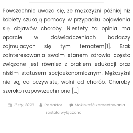
Powszechnie uważa się, że mężczyźni później niż
kobiety szukają pomocy w przypadku pojawienia
się objawów choroby. Niestety ta opinia ma
oparcie w doświadczeniach badaczy
zajmujących się tym tematem[1]. Brak
zainteresowania swoim stanem zdrowia często
związane jest również z brakiem edukacji oraz
niskim statusem socjoekonomicznym. Mężczyźni
nie są, co oczywiste, wolni od chorób. Choroby
szeroko rozpowszechnione […]
Posted
Author
Naj
11 sty, 2023
Redaktor
Możliwość komentowania
on
cho
została wyłączona
u
męż