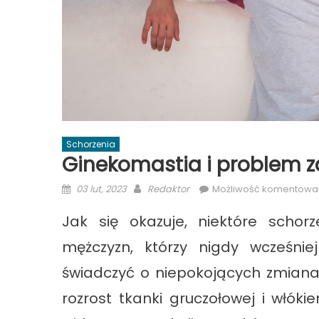
Schorzenia
Ginekomastia i problem 
Posted
Author
03 lut, 2023
Redaktor
Możliwość komentowa
on
Jak się okazuje, niektóre schor
mężczyzn, którzy nigdy wcześni
świadczyć o niepokojących zmiana
rozrost tkanki gruczołowej i włókie