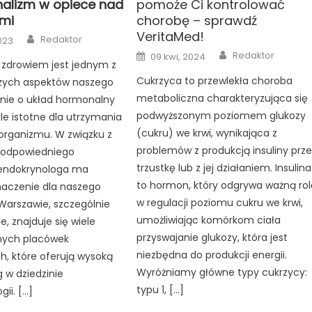
nalizm w opiece nad
pomoże Ci kontrolować
mi
chorobę – sprawdź
VeritaMed!
Author
Redaktor
023
Author
Posted
Redaktor
09 kwi, 2024
on
 zdrowiem jest jednym z
Cukrzyca to przewlekła choroba
szych aspektów naszego
metaboliczna charakteryzująca się
anie o układ hormonalny
podwyższonym poziomem glukozy
kle istotne dla utrzymania
(cukru) we krwi, wynikająca z
organizmu. W związku z
problemów z produkcją insuliny prze
 odpowiedniego
trzustkę lub z jej działaniem. Insulina
 endokrynologa ma
to hormon, który odgrywa ważną rol
naczenie dla naszego
w regulacji poziomu cukru we krwi,
Warszawie, szczególnie
umożliwiając komórkom ciała
, znajduje się wiele
przyswajanie glukozy, która jest
ych placówek
niezbędna do produkcji energii.
, które oferują wysoką
Wyróżniamy główne typy cukrzycy:
g w dziedzinie
typu 1, […]
ii. […]