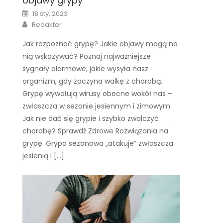
objawy grypy
Posted
18 sty, 2023
on
Author
Redaktor
Jak rozpoznać grypę? Jakie objawy mogą na
nią wskazywać? Poznaj najważniejsze
sygnały alarmowe, jakie wysyła nasz
organizm, gdy zaczyna walkę z chorobą.
Grypę wywołują wirusy obecne wokół nas –
zwłaszcza w sezonie jesiennym i zimowym.
Jak nie dać się grypie i szybko zwalczyć
chorobę? Sprawdź Zdrowe Rozwiązania na
grypę. Grypa sezonowa „atakuje” zwłaszcza
jesienią i […]