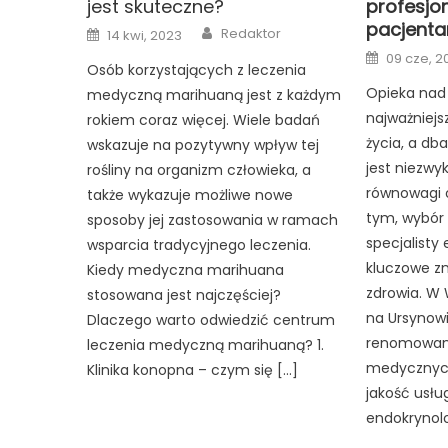
jest skuteczne?
profesjo
pacjenta
Author
Posted
Redaktor
14 kwi, 2023
on
Posted
09 cze, 2
on
Osób korzystających z leczenia
Opieka nad
medyczną marihuaną jest z każdym
najważniej
rokiem coraz więcej. Wiele badań
życia, a db
wskazuje na pozytywny wpływ tej
jest niezwy
rośliny na organizm człowieka, a
równowagi 
także wykazuje możliwe nowe
tym, wybór
sposoby jej zastosowania w ramach
specjalisty
wsparcia tradycyjnego leczenia.
kluczowe z
Kiedy medyczna marihuana
zdrowia. W 
stosowana jest najczęściej?
na Ursynowie
Dlaczego warto odwiedzić centrum
renomowan
leczenia medyczną marihuaną? 1.
medycznych
Klinika konopna – czym się […]
jakość usłu
endokrynolog