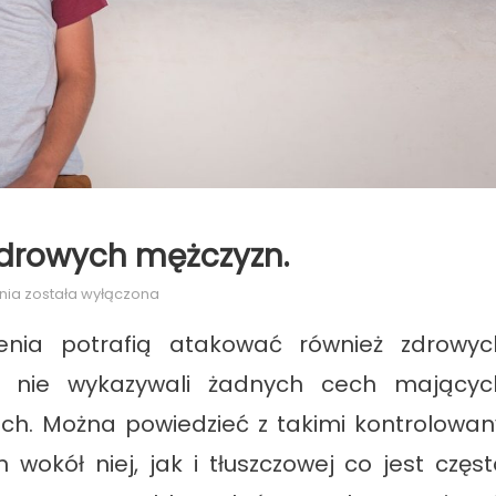
zdrowych mężczyzn.
Ginekomastia
nia
została wyłączona
i
zenia potrafią atakować również zdrowyc
problem
zdrowych
ej nie wykazywali żadnych cech mającyc
mężczyzn.
ch. Można powiedzieć z takimi kontrolowan
n wokół niej, jak i tłuszczowej co jest częst