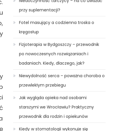
Niedoczynność tarczycy – na co uważać
.
przy suplementacji?
u
,
Fotel masujący a codzienna troska o
kręgosłup
y
Fizjoterapia w Bydgoszczy – przewodnik
po nowoczesnych rozwiązaniach i
badaniach. Kiedy, dlaczego, jak?
y
Niewydolność serca – poważna choroba o
przewlekłym przebiegu
b
i
Jak wygląda opieka nad osobami
ć
starszymi we Wrocławiu? Praktyczny
przewodnik dla rodzin i opiekunów
a
ę
Kiedy w stomatologii wykonuje się