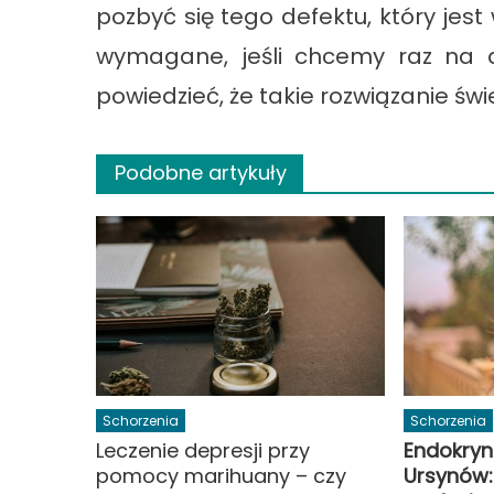
pozbyć się tego defektu, który jest 
wymagane, jeśli chcemy raz na d
powiedzieć, że takie rozwiązanie św
Podobne artykuły
Schorzenia
Schorzenia
Leczenie depresji przy
Endokry
pomocy marihuany – czy
Ursynów: