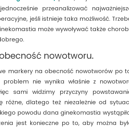
jednocześnie przeanalizować najważniejsz
racyjne, jeśli istnieje taka możliwość. Trzeb
 ginekomastia może wywoływać także chorob
 dobrego.
obecność nowotworu.
owe markery na obecność nowotworów po to
 problem nie wynika właśnie z nowotwor
więc sami widzimy przyczyny powstawani
różne, dlatego też niezależnie od sytuacj
akiego powodu dana ginekomastia wystąpiła
enia jest konieczne po to, aby można był