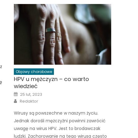
z
Objawy chorobowe
HPV u mężczyzn – co warto
ę
wiedzieć
Posted
25 lut, 2023
on
Author
Redaktor
Wirusy są powszechne w naszym życiu.
Jednak dorośli mężczyźni powinni zawrócić
uwagę na wirus HPV. Jest to brodawczak
ludzki. Zachorowanie na tego wirusa często