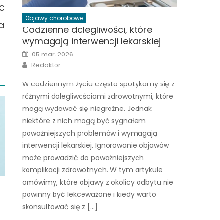
ęc
Objawy chorobowe
a
Codzienne dolegliwości, które
wymagają interwencji lekarskiej
Posted
05 mar, 2026
on
Author
Redaktor
W codziennym życiu często spotykamy się z
różnymi dolegliwościami zdrowotnymi, które
mogą wydawać się niegroźne. Jednak
niektóre z nich mogą być sygnałem
poważniejszych problemów i wymagają
interwencji lekarskiej. Ignorowanie objawów
może prowadzić do poważniejszych
komplikacji zdrowotnych. W tym artykule
omówimy, które objawy z okolicy odbytu nie
powinny być lekceważone i kiedy warto
skonsultować się z […]