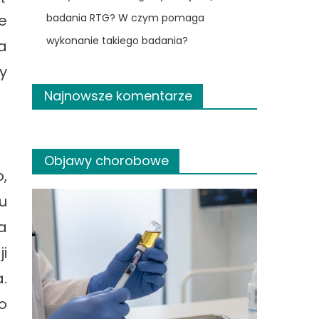
e
badania RTG? W czym pomaga
wykonanie takiego badania?
a
y
Najnowsze komentarze
Objawy chorobowe
,
u
a
i
.
o