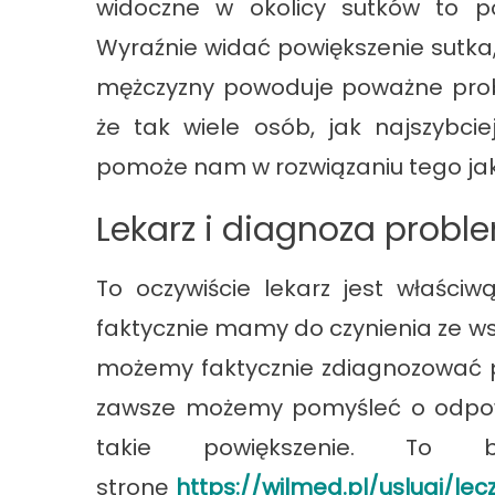
widoczne w okolicy sutków to po
Wyraźnie widać powiększenie sutka
mężczyzny powoduje poważne probl
że tak wiele osób, jak najszybcie
pomoże nam w rozwiązaniu tego ja
Lekarz i diagnoza probl
To oczywiście lekarz jest właści
faktycznie mamy do czynienia ze w
możemy faktycznie zdiagnozować pr
zawsze możemy pomyśleć o odpow
takie powiększenie. To 
stronę
https://wilmed.pl/uslugi/lec