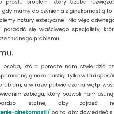
 prostu problem, który trzeba rozwiązać
, gdy mamy do czynienia z ginekomastią to 
emy natury estetycznej. Nic więc dziwnego
j poradzić się właściwego specjalisty, któr
kże trudnego problemu.
emu.
wą osobą, która pomoże nam stwierdzić cz
spomnianą ginekomastią. Tylko w taki sposó
oblem, a w razie potwierdzenia wątpliwośc
iednim zabiegu, który pozwoli nam usuną
bardzo istotne, aby zajrzeć n
zenie-ginekomastii/
po to, aby dowiedzieć si