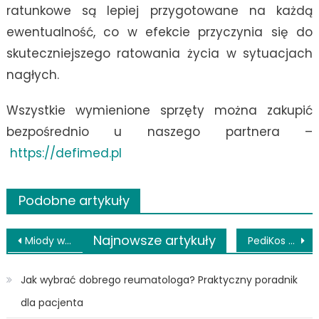
ratunkowe są lepiej przygotowane na każdą
ewentualność, co w efekcie przyczynia się do
skuteczniejszego ratowania życia w sytuacjach
nagłych.
Wszystkie wymienione sprzęty można zakupić
bezpośrednio u naszego partnera –
https://defimed.pl
Podobne artykuły
Nawigacja
Najnowsze artykuły
Miody wielokwiatowe i ich właściwości
PediKos – najlepszy podolog w Gdańsku
wpisu
Jak wybrać dobrego reumatologa? Praktyczny poradnik
dla pacjenta