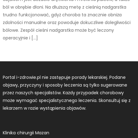
ból w obrębie dłoni. Na dłuższą metę z cieśnią nadgarstka
trudno funkcjonować, gdyż choroba ta znacznie obniża
zdolności manualne oraz powoduje dokuczliwe dolegliwości
bólowe. Zespół cieśni nadgarstka może być leczony
operacyjnie i […]
Portal i-zdrowie.pl nie zastępuje porady lekarskiej. Podane
objawy, przyczyny i sposoby leczenia są tylko sugerowane
przez naszych specjalistów. Każdy przypadek chorobowy
może wymagać specjalistycznego leczenia. Skonsultuj się z
lekarzem w razie wystąpienia objawów.
Klinika chirurgii Mazan