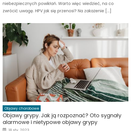
niebezpiecznych powikłań. Warto więc wiedzieć, na co
zwrócić uwagę. HPV jak się przenosi? Na zakażenie […]
Objawy chorobowe
Objawy grypy. Jak ją rozpoznać? Oto sygnały
alarmowe i nietypowe objawy grypy
Posted
18 sty, 2023