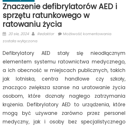
Znaczenie defibrylatorów AED i
sprzętu ratunkowego w
ratowaniu życia
Posted
Author
Znaczen
20 sie, 2024
Redaktor
Możliwość komentowania
on
defibryl
została wyłączona
AED
Defibrylatory AED stały się nieodłącznym
i
sprzętu
elementem systemu ratownictwa medycznego,
ratunko
a ich obecność w miejscach publicznych, takich
w
jak lotniska, centra handlowe czy szkoły,
ratowani
życia
znacząco zwiększa szanse na uratowanie życia
osobom, które doznały nagłego zatrzymania
krążenia. Defibrylatory AED to urządzenia, które
mogą być używane zarówno przez personel
medyczny, jak i osoby bez specjalistycznego