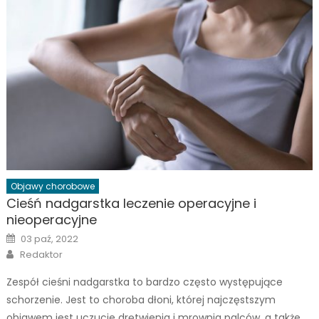
Objawy chorobowe
Cieśń nadgarstka leczenie operacyjne i
nieoperacyjne
Posted
03 paź, 2022
on
Author
Redaktor
Zespół cieśni nadgarstka to bardzo często występujące
schorzenie. Jest to choroba dłoni, której najczęstszym
objawem jest uczucie drętwienia i mrownia palców, a także