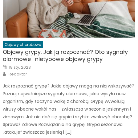
Objawy chorobowe
Objawy grypy. Jak ją rozpoznać? Oto sygnały
alarmowe i nietypowe objawy grypy
Posted
18 sty, 2023
on
Author
Redaktor
Jak rozpoznać grypę? Jakie objawy mogą na nią wskazywać?
Poznaj najważniejsze sygnały alarmowe, jakie wysyła nasz
organizm, gdy zaczyna walkę z chorobą. Grypę wywołują
wirusy obecne wokół nas – zwłaszcza w sezonie jesiennym i
zimowym. Jak nie dać się grypie i szybko zwalczyć chorobę?
Sprawdź Zdrowe Rozwiązania na grypę. Grypa sezonowa
„atakuje” zwłaszcza jesienią i […]