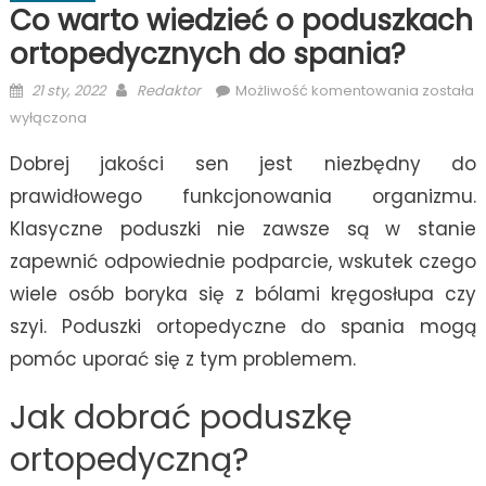
Co warto wiedzieć o poduszkach
ortopedycznych do spania?
Posted
Author
Co
21 sty, 2022
Redaktor
Możliwość komentowania
została
on
warto
wyłączona
wiedzieć
Dobrej jakości sen jest niezbędny do
o
poduszk
prawidłowego funkcjonowania organizmu.
ortoped
Klasyczne poduszki nie zawsze są w stanie
do
zapewnić odpowiednie podparcie, wskutek czego
spania?
wiele osób boryka się z bólami kręgosłupa czy
szyi. Poduszki ortopedyczne do spania mogą
pomóc uporać się z tym problemem.
Jak dobrać poduszkę
ortopedyczną?