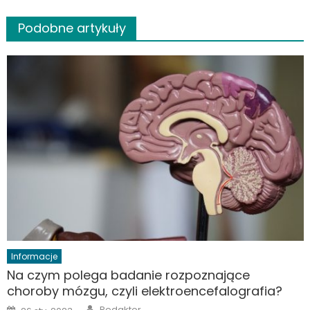
Podobne artykuły
Informacje
Na czym polega badanie rozpoznające
choroby mózgu, czyli elektroencefalografia?
Author
Posted
Redaktor