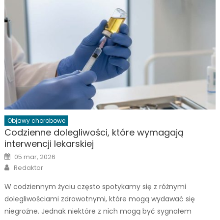
Objawy chorobowe
Codzienne dolegliwości, które wymagają
interwencji lekarskiej
Posted
05 mar, 2026
on
Author
Redaktor
W codziennym życiu często spotykamy się z różnymi
dolegliwościami zdrowotnymi, które mogą wydawać się
niegroźne. Jednak niektóre z nich mogą być sygnałem