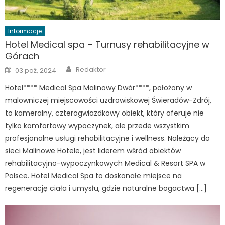
Informacje
Hotel Medical spa – Turnusy rehabilitacyjne w
Górach
Author
Posted
Redaktor
03 paź, 2024
on
Hotel**** Medical Spa Malinowy Dwór****, położony w
malowniczej miejscowości uzdrowiskowej Świeradów-Zdrój,
to kameralny, czterogwiazdkowy obiekt, który oferuje nie
tylko komfortowy wypoczynek, ale przede wszystkim
profesjonalne usługi rehabilitacyjne i wellness. Należący do
sieci Malinowe Hotele, jest liderem wśród obiektów
rehabilitacyjno-wypoczynkowych Medical & Resort SPA w
Polsce. Hotel Medical Spa to doskonałe miejsce na
regenerację ciała i umysłu, gdzie naturalne bogactwa […]