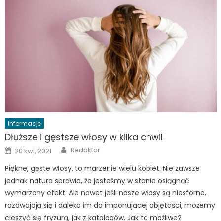
Informacje
Dłuższe i gęstsze włosy w kilka chwil
Author
Posted
Redaktor
20 kwi, 2021
on
Piękne, gęste włosy, to marzenie wielu kobiet. Nie zawsze
jednak natura sprawia, że jesteśmy w stanie osiągnąć
wymarzony efekt. Ale nawet jeśli nasze włosy są niesforne,
rozdwajają się i daleko im do imponującej objętości, możemy
cieszyć się fryzurą, jak z katalogów. Jak to możliwe?