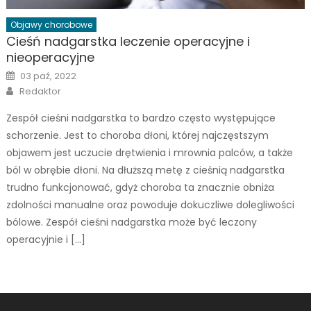
Objawy chorobowe
Cieśń nadgarstka leczenie operacyjne i
nieoperacyjne
Posted
03 paź, 2022
on
Author
Redaktor
Zespół cieśni nadgarstka to bardzo często występujące
schorzenie. Jest to choroba dłoni, której najczęstszym
objawem jest uczucie drętwienia i mrownia palców, a także
ból w obrębie dłoni. Na dłuższą metę z cieśnią nadgarstka
trudno funkcjonować, gdyż choroba ta znacznie obniża
zdolności manualne oraz powoduje dokuczliwe dolegliwości
bólowe. Zespół cieśni nadgarstka może być leczony
operacyjnie i […]