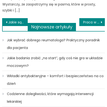
Wystarczy, że zaopatrzymy się w pasma, które w prosty,
szybki i […]
Nawigacja
Jakie są zalety stosowania olejku CBD?
Praca w medycynie – bez studiów?
Najnowsze artykuły
wpisu
Jak wybrać dobrego reumatologa? Praktyczny poradnik
dla pacjenta
Jakie badania zrobić „na start”, gdy coś nie gra w układzie
moczowym?
Wkładki antybakteryjne – komfort i bezpieczeństwo na co
dzień
Codzienne dolegliwości, które wymagają interwencji
lekarskiej