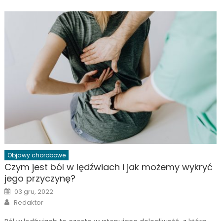
Objawy chorobowe
Czym jest ból w lędźwiach i jak możemy wykryć
jego przyczynę?
Posted
03 gru, 2022
on
Author
Redaktor