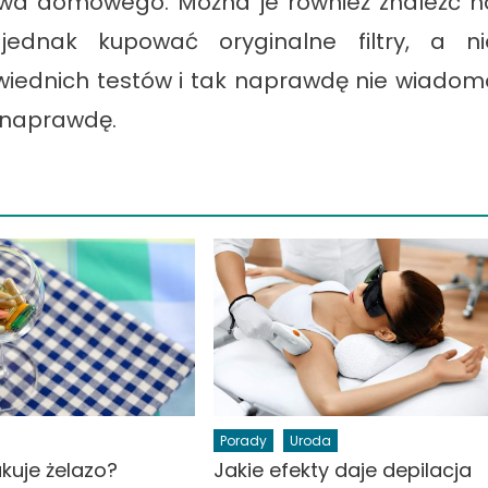
stwa domowego. Można je również znaleźć n
jednak kupować oryginalne filtry, a ni
powiednich testów i tak naprawdę nie wiadom
ą naprawdę.
Porady
Uroda
kuje żelazo?
Jakie efekty daje depilacja