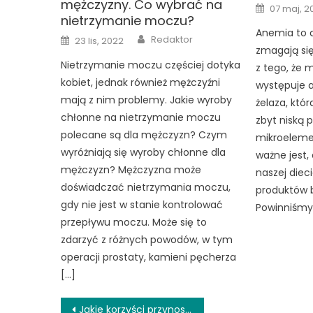
mężczyzny. Co wybrać na
Posted
07 maj, 2
on
nietrzymanie moczu?
Anemia to c
Author
Posted
Redaktor
23 lis, 2022
on
zmagają się
Nietrzymanie moczu częściej dotyka
z tego, że m
kobiet, jednak również mężczyźni
występuje 
mają z nim problemy. Jakie wyroby
żelaza, któ
chłonne na nietrzymanie moczu
zbyt niską 
polecane są dla mężczyzn? Czym
mikroelemen
wyróżniają się wyroby chłonne dla
ważne jest,
mężczyzn? Mężczyzna może
naszej diec
doświadczać nietrzymania moczu,
produktów 
gdy nie jest w stanie kontrolować
Powinniśmy 
przepływu moczu. Może się to
zdarzyć z różnych powodów, w tym
operacji prostaty, kamieni pęcherza
[…]
Nawigacja
Jakie korzyści przynoszą zajęcia jogi