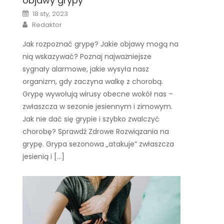
objawy grypy
Posted
18 sty, 2023
on
Author
Redaktor
Jak rozpoznać grypę? Jakie objawy mogą na
nią wskazywać? Poznaj najważniejsze
sygnały alarmowe, jakie wysyła nasz
organizm, gdy zaczyna walkę z chorobą.
Grypę wywołują wirusy obecne wokół nas –
zwłaszcza w sezonie jesiennym i zimowym.
Jak nie dać się grypie i szybko zwalczyć
chorobę? Sprawdź Zdrowe Rozwiązania na
grypę. Grypa sezonowa „atakuje” zwłaszcza
jesienią i […]