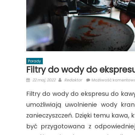
Porady
Filtry do wody do ekspres
Posted
Author
22 maj, 2022
Redaktor
Możliwość komentow
on
Filtry do wody do ekspresu do kawy 
umożliwiają uwolnienie wody kr
zanieczyszczeń. Dzięki temu kawa,
być przygotowana z odpowiedniej