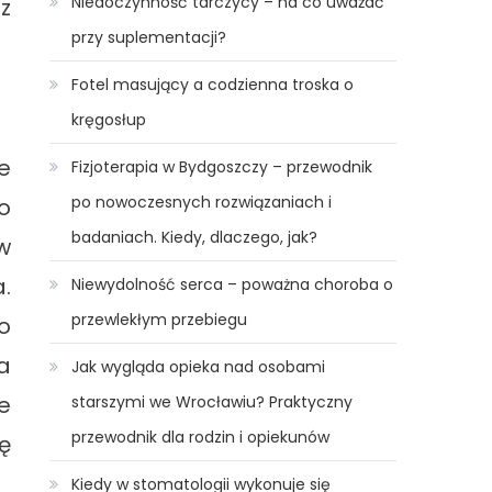
Niedoczynność tarczycy – na co uważać
z
przy suplementacji?
Fotel masujący a codzienna troska o
kręgosłup
e
Fizjoterapia w Bydgoszczy – przewodnik
po nowoczesnych rozwiązaniach i
o
badaniach. Kiedy, dlaczego, jak?
w
.
Niewydolność serca – poważna choroba o
przewlekłym przebiegu
o
a
Jak wygląda opieka nad osobami
e
starszymi we Wrocławiu? Praktyczny
przewodnik dla rodzin i opiekunów
ę
Kiedy w stomatologii wykonuje się