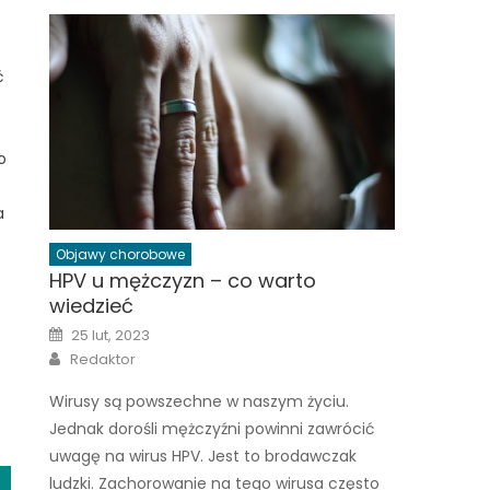
ć
o
a
Objawy chorobowe
HPV u mężczyzn – co warto
wiedzieć
Posted
25 lut, 2023
on
Author
Redaktor
Wirusy są powszechne w naszym życiu.
Jednak dorośli mężczyźni powinni zawrócić
uwagę na wirus HPV. Jest to brodawczak
ludzki. Zachorowanie na tego wirusa często