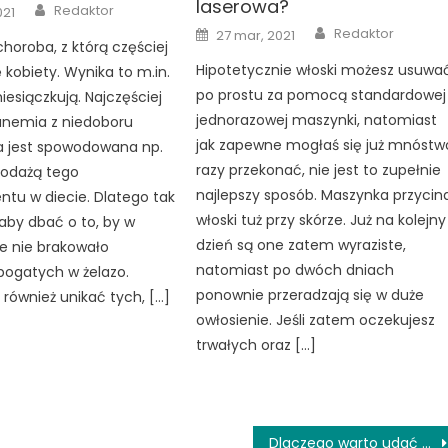
laserowa?
Author
Redaktor
021
Author
Posted
Redaktor
27 mar, 2021
on
horoba, z którą częściej
Hipotetycznie włoski możesz usuwa
 kobiety. Wynika to m.in.
po prostu za pomocą standardowej
iesiączkują. Najczęściej
jednorazowej maszynki, natomiast
anemia z niedoboru
jak zapewne mogłaś się już mnóstw
ra jest spowodowana np.
razy przekonać, nie jest to zupełnie
podażą tego
najlepszy sposób. Maszynka przycin
tu w diecie. Dlatego tak
włoski tuż przy skórze. Już na kolejny
 aby dbać o to, by w
dzień są one zatem wyraziste,
ie nie brakowało
natomiast po dwóch dniach
bogatych w żelazo.
ponownie przeradzają się w duże
również unikać tych, […]
owłosienie. Jeśli zatem oczekujesz
trwałych oraz […]
Dlaczego warto udać się do kliniki okulistycznej w Krakowie?