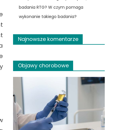
badania RTG? W czym pomaga
e
wykonanie takiego badania?
t
t
Najnowsze komentarze
a
e
Objawy chorobowe
y
w