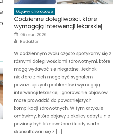
a
e
Objawy chorobowe
Codzienne dolegliwości, które
o
wymagają interwencji lekarskiej
Posted
05 mar, 2026
on
Author
Redaktor
W codziennym życiu często spotykamy się z
różnymi dolegliwościami zdrowotnymi, które
mogą wydawać się niegroźne. Jednak
niektóre z nich mogą być sygnałem
poważniejszych problemów i wymagają
interwencji lekarskiej. Ignorowanie objawów
może prowadzić do poważniejszych
komplikacji zdrowotnych. W tym artykule
omówimy, które objawy z okolicy odbytu nie
powinny być lekceważone i kiedy warto
skonsultować się z […]