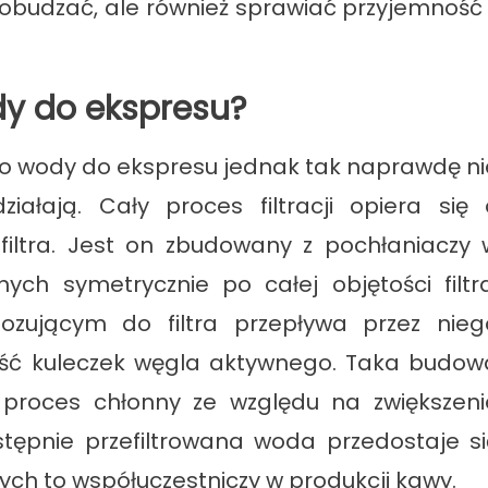
obudzać, ale również sprawiać przyjemność 
8
ody do ekspresu?
w do wody do ekspresu jednak tak naprawdę ni
iałają. Cały proces filtracji opiera się 
filtra. Jest on zbudowany z pochłaniaczy 
ch symetrycznie po całej objętości filtra
zującym do filtra przepływa przez nieg
ość kuleczek węgla aktywnego. Taka budow
 proces chłonny ze względu na zwiększeni
tępnie przefiltrowana woda przedostaje si
rych to współuczestniczy w produkcji kawy.