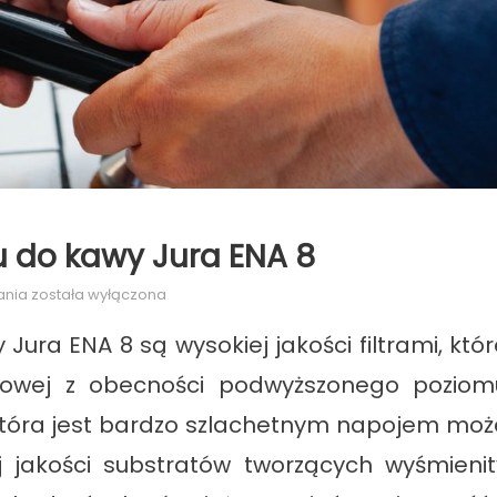
u do kawy Jura ENA 8
Filtry
ania
została wyłączona
do
Jura ENA 8 są wysokiej jakości filtrami, któr
wody
do
anowej z obecności podwyższonego poziom
ekspresu
 która jest bardzo szlachetnym napojem moż
do
kawy
 jakości substratów tworzących wyśmienit
Jura
ENA