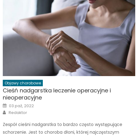
Objawy chorobowe
Cieśń nadgarstka leczenie operacyjne i
nieoperacyjne
Posted
03 paź, 2022
on
Author
Redaktor
Zespół cieśni nadgarstka to bardzo często występujące
schorzenie. Jest to choroba dłoni, której najczęstszym