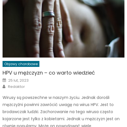
Objawy chorobowe
HPV u mężczyzn – co warto wiedzieć
Posted
25 lut, 2023
on
Author
Redaktor
Wirusy są powszechne w naszym życiu. Jednak dorośli
mężczyźni powinni zawrócić uwagę na wirus HPV. Jest to
brodawczak ludzki. Zachorowanie na tego wirusa często
kojarzone jest tylko z kobietami. Jednak u mężczyzn jest on
równie popularny. Może on powodować wiele