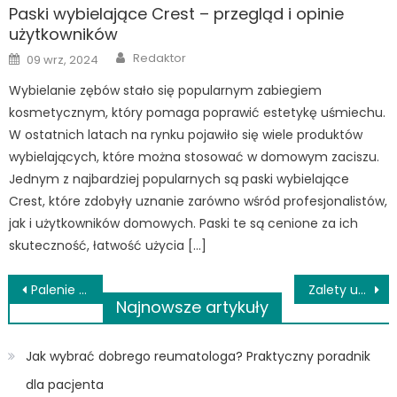
Paski wybielające Crest – przegląd i opinie
użytkowników
Author
Posted
Redaktor
09 wrz, 2024
on
Wybielanie zębów stało się popularnym zabiegiem
kosmetycznym, który pomaga poprawić estetykę uśmiechu.
W ostatnich latach na rynku pojawiło się wiele produktów
wybielających, które można stosować w domowym zaciszu.
Jednym z najbardziej popularnych są paski wybielające
Crest, które zdobyły uznanie zarówno wśród profesjonalistów,
jak i użytkowników domowych. Paski te są cenione za ich
skuteczność, łatwość użycia […]
Nawigacja
Palenie papierosów a płodność mężczyzn. Co warto wiedzieć na ten temat?
Zalety używania szczoteczki sonicznej dla dzieci
Najnowsze artykuły
wpisu
Jak wybrać dobrego reumatologa? Praktyczny poradnik
dla pacjenta