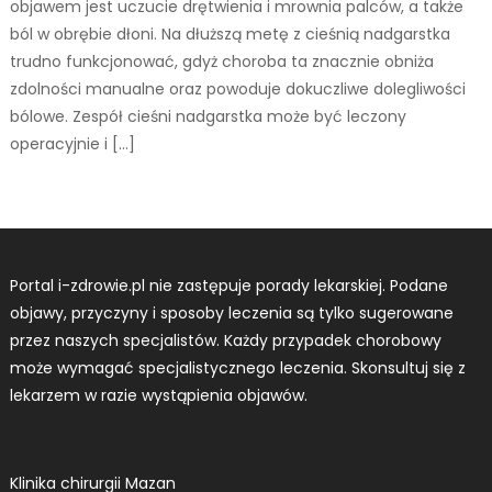
objawem jest uczucie drętwienia i mrownia palców, a także
ból w obrębie dłoni. Na dłuższą metę z cieśnią nadgarstka
trudno funkcjonować, gdyż choroba ta znacznie obniża
zdolności manualne oraz powoduje dokuczliwe dolegliwości
bólowe. Zespół cieśni nadgarstka może być leczony
operacyjnie i […]
Portal i-zdrowie.pl nie zastępuje porady lekarskiej. Podane
objawy, przyczyny i sposoby leczenia są tylko sugerowane
przez naszych specjalistów. Każdy przypadek chorobowy
może wymagać specjalistycznego leczenia. Skonsultuj się z
lekarzem w razie wystąpienia objawów.
Klinika chirurgii Mazan