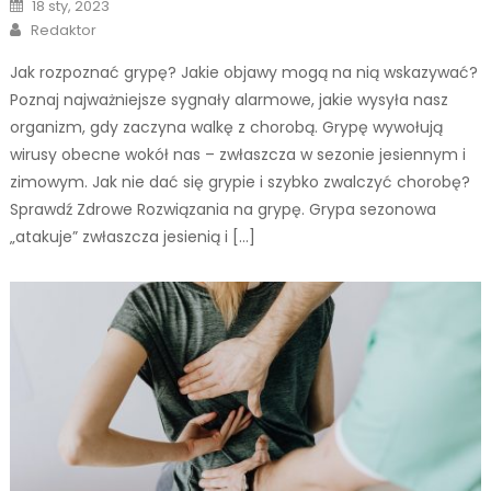
Posted
18 sty, 2023
on
Author
Redaktor
Jak rozpoznać grypę? Jakie objawy mogą na nią wskazywać?
Poznaj najważniejsze sygnały alarmowe, jakie wysyła nasz
organizm, gdy zaczyna walkę z chorobą. Grypę wywołują
wirusy obecne wokół nas – zwłaszcza w sezonie jesiennym i
zimowym. Jak nie dać się grypie i szybko zwalczyć chorobę?
Sprawdź Zdrowe Rozwiązania na grypę. Grypa sezonowa
„atakuje” zwłaszcza jesienią i […]