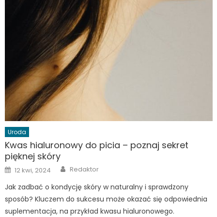
Uroda
Kwas hialuronowy do picia – poznaj sekret
pięknej skóry
Author
Posted
Redaktor
12 kwi, 2024
on
Jak zadbać o kondycję skóry w naturalny i sprawdzony
sposób? Kluczem do sukcesu może okazać się odpowiednia
suplementacja, na przykład kwasu hialuronowego.