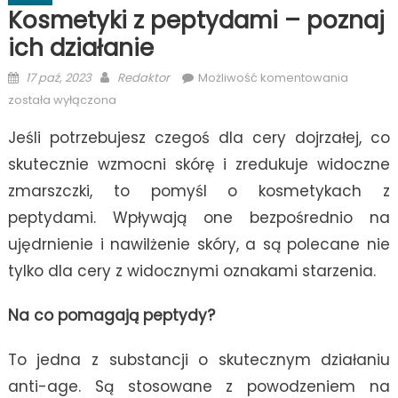
Kosmetyki z peptydami – poznaj
ich działanie
Posted
Author
Kosmety
17 paź, 2023
Redaktor
Możliwość komentowania
on
z
została wyłączona
peptyda
Jeśli potrzebujesz czegoś dla cery dojrzałej, co
–
poznaj
skutecznie wzmocni skórę i zredukuje widoczne
ich
zmarszczki, to pomyśl o kosmetykach z
działani
peptydami. Wpływają one bezpośrednio na
ujędrnienie i nawilżenie skóry, a są polecane nie
tylko dla cery z widocznymi oznakami starzenia.
Na co pomagają peptydy?
To jedna z substancji o skutecznym działaniu
anti-age. Są stosowane z powodzeniem na