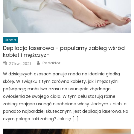
Uroda
Depilacja laserowa – popularny zabieg wśród
kobiet i mężczyzn
Author
Posted
Redaktor
27 kwi, 2021
on
W dzisiejszych czasach panuje moda na idealnie gładką
skórę. W związku z tym zarówno kobiety, jak i mężczyźni
poświęcają mnóstwo czasu na usunięcie zbędnego
owłosienia ze swojego ciała. W tym celu stosują różne
zabiegi mające usunąć niechciane włosy. Jednym z nich, a
ponadto najbardziej skutecznym, jest depilacja laserowa. Na
czym polega taki zabieg? Jak się […]