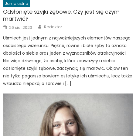
Jama ustna
Odsłonięte szyjki zębowe. Czy jest się czym
martwić?
Author
Posted
Redaktor
26 sie, 2023
on
Uśmiech jest jednym z najważniejszych elementów naszego
osobistego wizerunku. Piękne, równe i białe zęby to oznaka
dbałości o siebie oraz jeden z wyznaczników atrakcyjności.
Nic więc dziwnego, że osoby, które zauważyły u siebie
odsłonięte szyjki zębowe, zaczynają się martwić. Objaw ten
nie tylko pogarsza bowiem estetykę ich uśmiechu, lecz także
wzbudza niepokój o zdrowie i […]