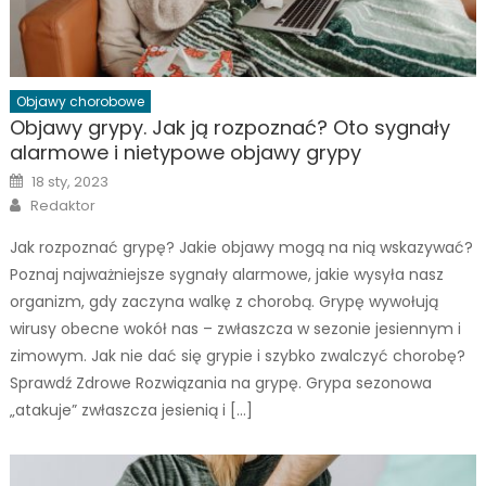
Objawy chorobowe
Objawy grypy. Jak ją rozpoznać? Oto sygnały
alarmowe i nietypowe objawy grypy
Posted
18 sty, 2023
on
Author
Redaktor
Jak rozpoznać grypę? Jakie objawy mogą na nią wskazywać?
Poznaj najważniejsze sygnały alarmowe, jakie wysyła nasz
organizm, gdy zaczyna walkę z chorobą. Grypę wywołują
wirusy obecne wokół nas – zwłaszcza w sezonie jesiennym i
zimowym. Jak nie dać się grypie i szybko zwalczyć chorobę?
Sprawdź Zdrowe Rozwiązania na grypę. Grypa sezonowa
„atakuje” zwłaszcza jesienią i […]