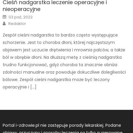
Cieśń nadgarstka leczenie operacyjne i
nieoperacyjne
Posted
03 paź, 2022
on
Author
Redaktor
Zespół cieśni nadgarstka to bardzo często występujące
schorzenie. Jest to choroba dłoni, której najczęstszym
objawem jest uczucie drętwienia i mrownia palców, a także
ból w obrębie dłoni. Na dłuższą metę z cieśnią nadgarstka
trudno funkcjonować, gdyż choroba ta znacznie obniża
zdolności manualne oraz powoduje dokuczliwe dolegliwości
bólowe. Zespół cieśni nadgarstka może być leczony
operacyjnie i […]
Portal i-zdrowie.pl nie zastępuje porady lekarskiej. Podane
objawy, przyczyny i sposoby leczenia są tylko sugerowane