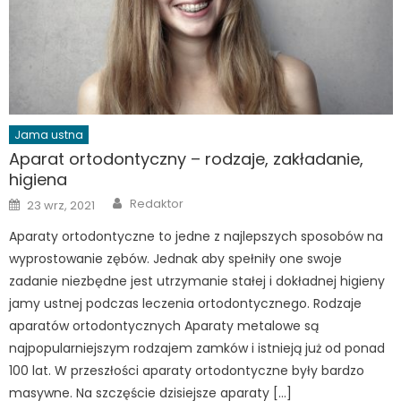
Jama ustna
Aparat ortodontyczny – rodzaje, zakładanie,
higiena
Author
Posted
Redaktor
23 wrz, 2021
on
Aparaty ortodontyczne to jedne z najlepszych sposobów na
wyprostowanie zębów. Jednak aby spełniły one swoje
zadanie niezbędne jest utrzymanie stałej i dokładnej higieny
jamy ustnej podczas leczenia ortodontycznego. Rodzaje
aparatów ortodontycznych Aparaty metalowe są
najpopularniejszym rodzajem zamków i istnieją już od ponad
100 lat. W przeszłości aparaty ortodontyczne były bardzo
masywne. Na szczęście dzisiejsze aparaty […]