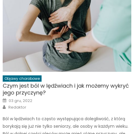
Objawy chorobowe
Czym jest ból w lędźwiach i jak możemy wykryć
jego przyczynę?
Posted
03 gru, 2022
on
Author
Redaktor
Ból w lędźwiach to często występująca dolegliwość, z którą
borykają się już nie tylko seniorzy, ale osoby w każdym wieku.
Ból w dolnej części pleców może mieć różne przyczyny, ale