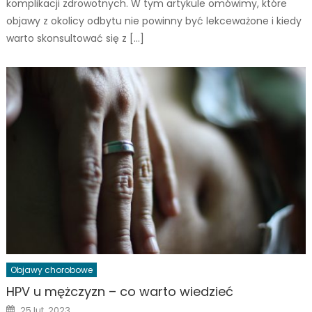
komplikacji zdrowotnych. W tym artykule omówimy, które
objawy z okolicy odbytu nie powinny być lekceważone i kiedy
warto skonsultować się z […]
Objawy chorobowe
HPV u mężczyzn – co warto wiedzieć
Posted
25 lut, 2023