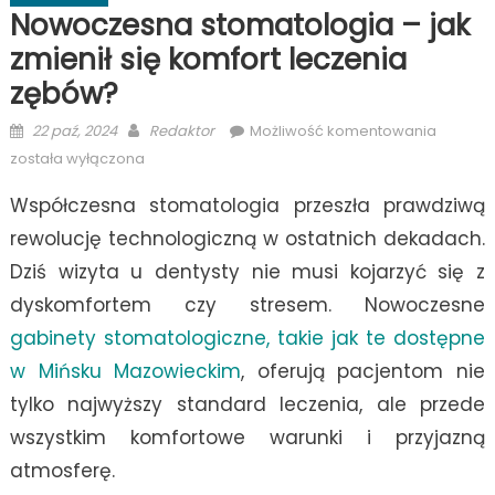
Nowoczesna stomatologia – jak
zmienił się komfort leczenia
zębów?
Posted
Author
Nowocz
22 paź, 2024
Redaktor
Możliwość komentowania
on
stomato
została wyłączona
–
Współczesna stomatologia przeszła prawdziwą
jak
zmienił
rewolucję technologiczną w ostatnich dekadach.
się
Dziś wizyta u dentysty nie musi kojarzyć się z
komfort
dyskomfortem czy stresem. Nowoczesne
leczeni
zębów?
gabinety stomatologiczne, takie jak te dostępne
w Mińsku Mazowieckim
, oferują pacjentom nie
tylko najwyższy standard leczenia, ale przede
wszystkim komfortowe warunki i przyjazną
atmosferę.