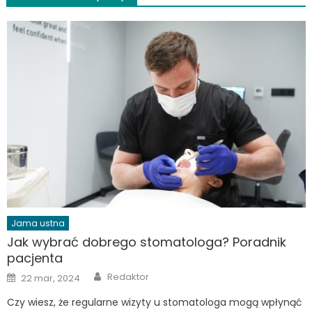
Jama ustna
Jak wybrać dobrego stomatologa? Poradnik
pacjenta
Author
Posted
Redaktor
22 mar, 2024
on
Czy wiesz, że regularne wizyty u stomatologa mogą wpłynąć