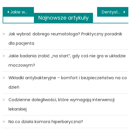
Nawigacja
Jakie wsparcie dla skóry i zdrowia oferują Oeparol kapsułki i Belcura emulsja?
Dentysta Gliwice – jak wybrać odpowiedniego specjalistę?
Najnowsze artykuły
wpisu
Jak wybrać dobrego reumatologa? Praktyczny poradnik
dla pacjenta
Jakie badania zrobić „na start”, gdy coś nie gra w układzie
moczowym?
Wkładki antybakteryjne – komfort i bezpieczeństwo na co
dzień
Codzienne dolegliwości, które wymagają interwencji
lekarskiej
Na co działa komora hiperbaryczna?