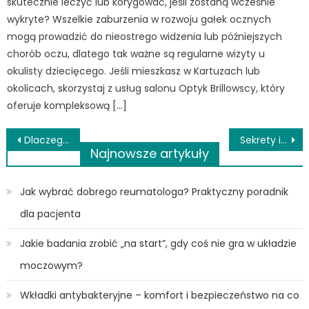
skutecznie leczyć lub korygować, jeśli zostaną wcześnie
wykryte? Wszelkie zaburzenia w rozwoju gałek ocznych
mogą prowadzić do nieostrego widzenia lub późniejszych
chorób oczu, dlatego tak ważne są regularne wizyty u
okulisty dziecięcego. Jeśli mieszkasz w Kartuzach lub
okolicach, skorzystaj z usług salonu Optyk Brillowscy, który
oferuje kompleksową […]
Nawigacja
Dlaczego ważny jest krem po zabiegach kosmetycznych i kiedy go stosować?
Sekrety idealnej pielęgnacji twarzy – jak zadbać o zdrową i promienną cerę
Najnowsze artykuły
wpisu
Jak wybrać dobrego reumatologa? Praktyczny poradnik
dla pacjenta
Jakie badania zrobić „na start”, gdy coś nie gra w układzie
moczowym?
Wkładki antybakteryjne – komfort i bezpieczeństwo na co