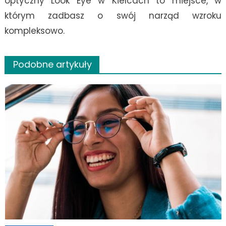
optyczny Look Eye w Kielcach to miejsce, w
którym zadbasz o swój narząd wzroku
kompleksowo.
Podobne artykuły