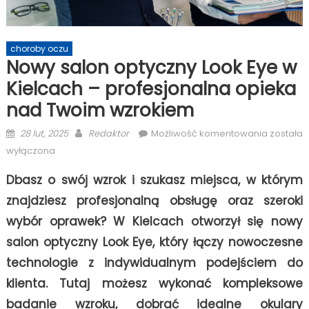
choroby oczu
Nowy salon optyczny Look Eye w
Kielcach – profesjonalna opieka
nad Twoim wzrokiem
Posted
Author
Nowy
28 lut, 2025
Redaktor
Możliwość komentowania
została
on
salon
wyłączona
optyczn
Dbasz o swój wzrok i szukasz miejsca, w którym
Look
Eye
znajdziesz profesjonalną obsługę oraz szeroki
w
wybór oprawek? W Kielcach otworzył się nowy
Kielcach
salon optyczny Look Eye, który łączy nowoczesne
–
profesjo
technologie z indywidualnym podejściem do
opieka
klienta. Tutaj możesz wykonać kompleksowe
nad
badanie wzroku, dobrać idealne okulary
Twoim