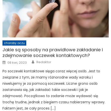
choroby oczu
Jakie są sposoby na prawidłowe zakładanie i
zdejmowanie soczewek kontaktowych?
Author
Posted
Redaktor
08 kwi, 2023
on
Po soczewki kontaktowe sięga coraz więcej osób. Jest to
związane z tym, że mamy różnorodne wady wzroku i
niwelujemy je za pomocą soczewek. Liczne grono osób
zastanawia się, jak zakładać takie soczewki i jak je
zdejmować. Początkowo to zadanie może wydawać się
trochę trudne, jednak z biegiem czasu nabierzemy wprawy.
Faktem jest, że cały proces […]