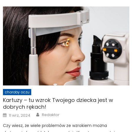
choroby oczu
Kartuzy – tu wzrok Twojego dziecka jest w
dobrych rękach!
Author
Posted
Redaktor
11 wrz, 2024
on
Czy wiesz, że wiele problemów ze wzrokiem można