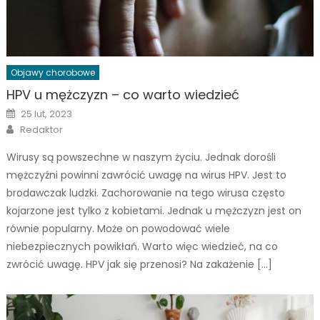
Objawy chorobowe
HPV u mężczyzn – co warto wiedzieć
Posted
25 lut, 2023
on
Author
Redaktor
Wirusy są powszechne w naszym życiu. Jednak dorośli
mężczyźni powinni zawrócić uwagę na wirus HPV. Jest to
brodawczak ludzki. Zachorowanie na tego wirusa często
kojarzone jest tylko z kobietami. Jednak u mężczyzn jest on
równie popularny. Może on powodować wiele
niebezpiecznych powikłań. Warto więc wiedzieć, na co
zwrócić uwagę. HPV jak się przenosi? Na zakażenie […]