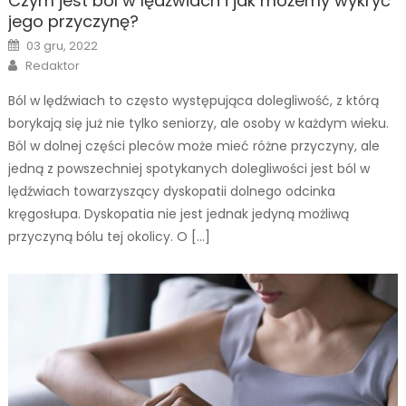
Czym jest ból w lędźwiach i jak możemy wykryć
jego przyczynę?
Posted
03 gru, 2022
on
Author
Redaktor
Ból w lędźwiach to często występująca dolegliwość, z którą
borykają się już nie tylko seniorzy, ale osoby w każdym wieku.
Ból w dolnej części pleców może mieć różne przyczyny, ale
jedną z powszechniej spotykanych dolegliwości jest ból w
lędźwiach towarzyszący dyskopatii dolnego odcinka
kręgosłupa. Dyskopatia nie jest jednak jedyną możliwą
przyczyną bólu tej okolicy. O […]