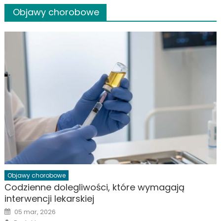
Objawy chorobowe
Objawy chorobowe
Codzienne dolegliwości, które wymagają
interwencji lekarskiej
Posted
05 mar, 2026
on
Author