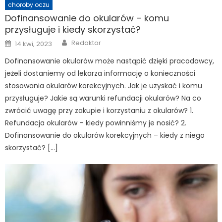
choroby oczu
Dofinansowanie do okularów – komu
przysługuje i kiedy skorzystać?
Author
Posted
Redaktor
14 kwi, 2023
on
Dofinansowanie okularów może nastąpić dzięki pracodawcy,
jeżeli dostaniemy od lekarza informację o konieczności
stosowania okularów korekcyjnych. Jak je uzyskać i komu
przysługuje? Jakie są warunki refundacji okularów? Na co
zwrócić uwagę przy zakupie i korzystaniu z okularów? 1.
Refundacja okularów – kiedy powinniśmy je nosić? 2.
Dofinansowanie do okularów korekcyjnych – kiedy z niego
skorzystać? […]