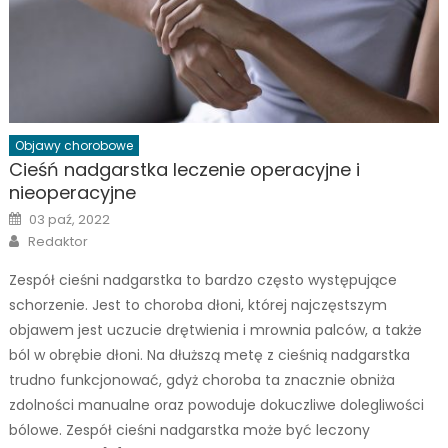
Objawy chorobowe
Cieśń nadgarstka leczenie operacyjne i
nieoperacyjne
Posted
03 paź, 2022
on
Author
Redaktor
Zespół cieśni nadgarstka to bardzo często występujące
schorzenie. Jest to choroba dłoni, której najczęstszym
objawem jest uczucie drętwienia i mrownia palców, a także
ból w obrębie dłoni. Na dłuższą metę z cieśnią nadgarstka
trudno funkcjonować, gdyż choroba ta znacznie obniża
zdolności manualne oraz powoduje dokuczliwe dolegliwości
bólowe. Zespół cieśni nadgarstka może być leczony