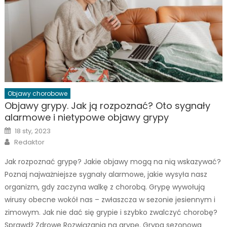
Objawy chorobowe
Objawy grypy. Jak ją rozpoznać? Oto sygnały
alarmowe i nietypowe objawy grypy
Posted
18 sty, 2023
on
Author
Redaktor
Jak rozpoznać grypę? Jakie objawy mogą na nią wskazywać?
Poznaj najważniejsze sygnały alarmowe, jakie wysyła nasz
organizm, gdy zaczyna walkę z chorobą. Grypę wywołują
wirusy obecne wokół nas – zwłaszcza w sezonie jesiennym i
zimowym. Jak nie dać się grypie i szybko zwalczyć chorobę?
Sprawdź Zdrowe Rozwiązania na grypę. Grypa sezonowa