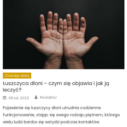
Choroby skóry
Łuszczyca dłoni – czym się objawia i jak ją
leczyć?
Author
Posted
Redaktor
08 lut, 2023
on
Pojawienie się łuszczycy dłoni utrudnia codzienne
funkcjonowanie, stając się swego rodzaju piętnem, którego
wielu ludzi bardzo się wstydzi podczas kontaktów