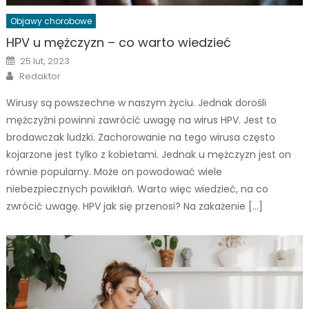
Objawy chorobowe
HPV u mężczyzn – co warto wiedzieć
Posted
25 lut, 2023
on
Author
Redaktor
Wirusy są powszechne w naszym życiu. Jednak dorośli
mężczyźni powinni zawrócić uwagę na wirus HPV. Jest to
brodawczak ludzki. Zachorowanie na tego wirusa często
kojarzone jest tylko z kobietami. Jednak u mężczyzn jest on
równie popularny. Może on powodować wiele
niebezpiecznych powikłań. Warto więc wiedzieć, na co
zwrócić uwagę. HPV jak się przenosi? Na zakażenie […]