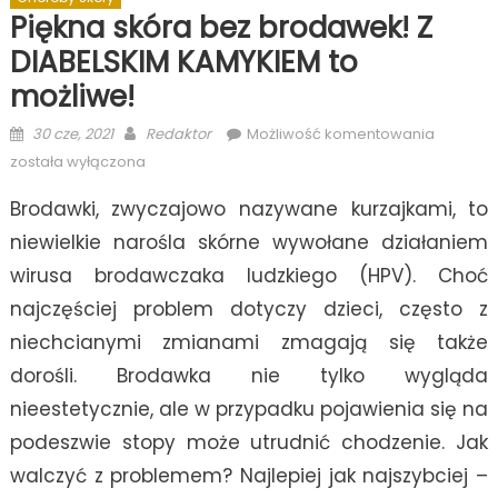
Piękna skóra bez brodawek! Z
DIABELSKIM KAMYKIEM to
możliwe!
Posted
Author
Piękna
30 cze, 2021
Redaktor
Możliwość komentowania
on
skóra
została wyłączona
bez
Brodawki, zwyczajowo nazywane kurzajkami, to
brodawe
Z
niewielkie narośla skórne wywołane działaniem
DIABELSK
wirusa brodawczaka ludzkiego (HPV). Choć
KAMYKIE
najczęściej problem dotyczy dzieci, często z
to
możliwe!
niechcianymi zmianami zmagają się także
dorośli. Brodawka nie tylko wygląda
nieestetycznie, ale w przypadku pojawienia się na
podeszwie stopy może utrudnić chodzenie. Jak
walczyć z problemem? Najlepiej jak najszybciej –