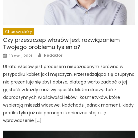
Choroby skóry
Czy przeszczep włosów jest rozwiązaniem
Twojego problemu łysienia?
Author
Posted
Redaktor
13 maj, 2021
on
Utrata włosów jest procesem niepożądanym zarówno w
przypadku kobiet jak i mężczyzn. Przerzedzająca się czupryna
nie prezentuje się zbyt dobrze, dlatego warto zadbać o jej
gęstość w każdy możliwy sposób. Można skorzystać z
dobroczynnych właściwości leków i kosmetyków, które
wspierają mieszki włosowe. Nadchodzi jednak moment, kiedy
profilaktyka już nie pomaga i konieczne staje się
wprowadzenie […]