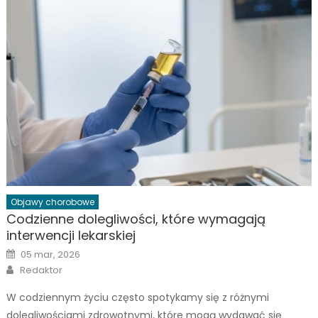
Objawy chorobowe
Codzienne dolegliwości, które wymagają
interwencji lekarskiej
Posted
05 mar, 2026
on
Author
Redaktor
W codziennym życiu często spotykamy się z różnymi
dolegliwościami zdrowotnymi, które mogą wydawać się