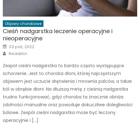
Objawy chorobowe
Cieśń nadgarstka leczenie operacyjne i
nieoperacyjne
Posted
03 paź, 2022
on
Author
Redaktor
Zespół cieśni nadgarstka to bardzo często występujące
schorzenie. Jest to choroba dłoni, której najczęstszym
objawem jest uczucie drętwienia i mrownia palców, a także
ból w obrębie dłoni. Na dłuższą metę z cieśnią nadgarstka
trudno funkcjonować, gdyż choroba ta znacznie obniża
zdolności manualne oraz powoduje dokuczliwe dolegliwości
bólowe. Zespół cieśni nadgarstka może być leczony
operacyjnie i […]