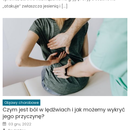
„atakuje” zwłaszcza jesienią i […]
Objawy chorobowe
Czym jest ból w lędźwiach i jak możemy wykryć
jego przyczynę?
Posted
03 gru, 2022
on
Author