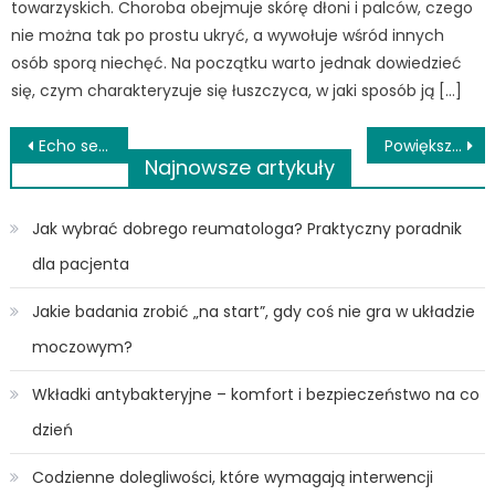
towarzyskich. Choroba obejmuje skórę dłoni i palców, czego
nie można tak po prostu ukryć, a wywołuje wśród innych
osób sporą niechęć. Na początku warto jednak dowiedzieć
się, czym charakteryzuje się łuszczyca, w jaki sposób ją […]
Nawigacja
Echo serca płodu – co to za badanie? Jak przebiega? Kiedy je wykonać?
Powiększanie piersi implantami – wady i zalety zabiegu
Najnowsze artykuły
wpisu
Jak wybrać dobrego reumatologa? Praktyczny poradnik
dla pacjenta
Jakie badania zrobić „na start”, gdy coś nie gra w układzie
moczowym?
Wkładki antybakteryjne – komfort i bezpieczeństwo na co
dzień
Codzienne dolegliwości, które wymagają interwencji