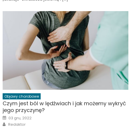
Objawy chorobowe
Czym jest ból w lędźwiach i jak możemy wykryć
jego przyczynę?
Posted
03 gru, 2022
on
Author
Redaktor