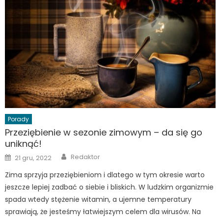
Porady
Przeziębienie w sezonie zimowym – da się go
uniknąć!
Author
Posted
Redaktor
21 gru, 2022
on
Zima sprzyja przeziębieniom i dlatego w tym okresie warto
jeszcze lepiej zadbać o siebie i bliskich. W ludzkim organizmie
spada wtedy stężenie witamin, a ujemne temperatury
sprawiają, że jesteśmy łatwiejszym celem dla wirusów. Na