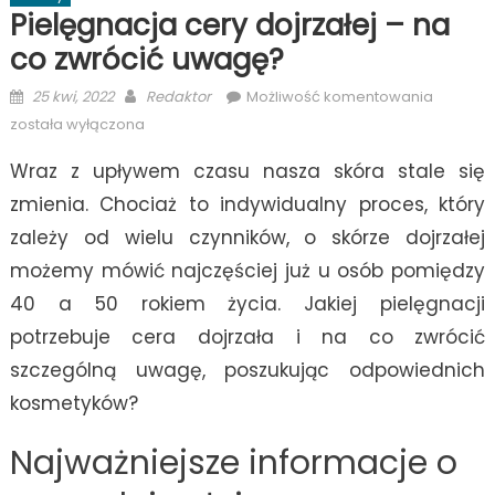
Pielęgnacja cery dojrzałej – na
co zwrócić uwagę?
Posted
Author
Pielęgna
25 kwi, 2022
Redaktor
Możliwość komentowania
on
cery
została wyłączona
dojrzałej
Wraz z upływem czasu nasza skóra stale się
–
na
zmienia. Chociaż to indywidualny proces, który
co
zależy od wielu czynników, o skórze dojrzałej
zwrócić
możemy mówić najczęściej już u osób pomiędzy
uwagę?
40 a 50 rokiem życia. Jakiej pielęgnacji
potrzebuje cera dojrzała i na co zwrócić
szczególną uwagę, poszukując odpowiednich
kosmetyków?
Najważniejsze informacje o