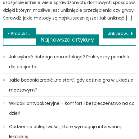
szczęście istnieje wiele sprawdzonych, domowych sposobów,
dzięki którym możliwe jest uniknięcie przeziębienia czy grypy.
Sprawdź, jakie metody są najskuteczniejsze! Jak uniknąć […]
Nawigacja
Produkty, które przydadzą się przy opiece nad niemowlakiem
Jak prawidłowo dbać o swoje dłonie?
Najnowsze artykuły
wpisu
Jak wybrać dobrego reumatologa? Praktyczny poradnik
dla pacjenta
Jakie badania zrobić „na start”, gdy coś nie gra w układzie
moczowym?
Wkładki antybakteryjne – komfort i bezpieczeństwo na co
dzień
Codzienne dolegliwości, które wymagają interwencji
lekarskiej