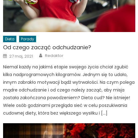
Dieta
Porady
Od czego zacząć odchudzanie?
Author
Posted
Redaktor
27 maj, 2021
on
Niemal każdy na jakimś etapie swojego życia chciał zgubić
kilka nadprogramowych kilogramów. Jednym się to udało,
innym zabrakło motywacji bądź wytrwałości. Na czym polega
mądre odchudzanie i od czego należy zacząć, aby misja
została zakończona powodzeniem? Dieta cud? Nie istnieje!
Wiele osób godzinami przegląda sieć w celu poszukiwania
cudownej diety, która bez większego wysiłku i […]