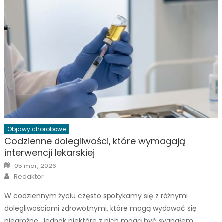
Objawy chorobowe
Codzienne dolegliwości, które wymagają
interwencji lekarskiej
Posted
05 mar, 2026
on
Author
Redaktor
W codziennym życiu często spotykamy się z różnymi
dolegliwościami zdrowotnymi, które mogą wydawać się
niegroźne. Jednak niektóre z nich mogą być sygnałem