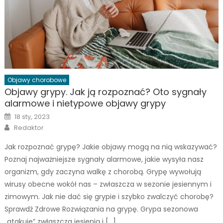
Objawy chorobowe
Objawy grypy. Jak ją rozpoznać? Oto sygnały
alarmowe i nietypowe objawy grypy
Posted
18 sty, 2023
on
Author
Redaktor
Jak rozpoznać grypę? Jakie objawy mogą na nią wskazywać?
Poznaj najważniejsze sygnały alarmowe, jakie wysyła nasz
organizm, gdy zaczyna walkę z chorobą. Grypę wywołują
wirusy obecne wokół nas – zwłaszcza w sezonie jesiennym i
zimowym. Jak nie dać się grypie i szybko zwalczyć chorobę?
Sprawdź Zdrowe Rozwiązania na grypę. Grypa sezonowa
„atakuje” zwłaszcza jesienią i […]