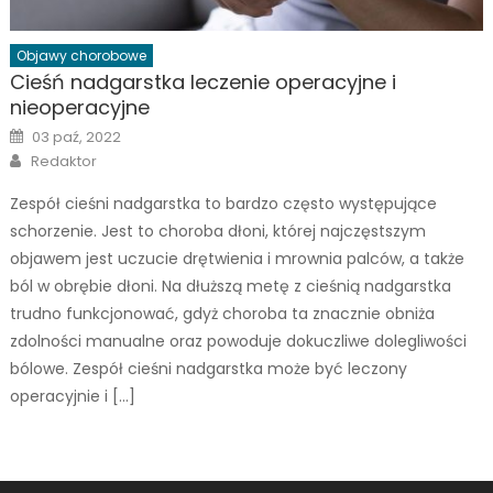
Objawy chorobowe
Cieśń nadgarstka leczenie operacyjne i
nieoperacyjne
Posted
03 paź, 2022
on
Author
Redaktor
Zespół cieśni nadgarstka to bardzo często występujące
schorzenie. Jest to choroba dłoni, której najczęstszym
objawem jest uczucie drętwienia i mrownia palców, a także
ból w obrębie dłoni. Na dłuższą metę z cieśnią nadgarstka
trudno funkcjonować, gdyż choroba ta znacznie obniża
zdolności manualne oraz powoduje dokuczliwe dolegliwości
bólowe. Zespół cieśni nadgarstka może być leczony
operacyjnie i […]