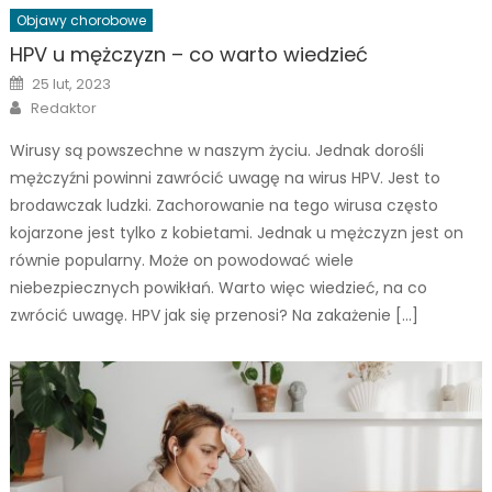
Objawy chorobowe
HPV u mężczyzn – co warto wiedzieć
Posted
25 lut, 2023
on
Author
Redaktor
Wirusy są powszechne w naszym życiu. Jednak dorośli
mężczyźni powinni zawrócić uwagę na wirus HPV. Jest to
brodawczak ludzki. Zachorowanie na tego wirusa często
kojarzone jest tylko z kobietami. Jednak u mężczyzn jest on
równie popularny. Może on powodować wiele
niebezpiecznych powikłań. Warto więc wiedzieć, na co
zwrócić uwagę. HPV jak się przenosi? Na zakażenie […]