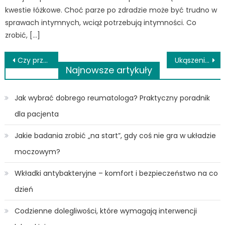
kwestie łóżkowe. Choć parze po zdradzie może być trudno w
sprawach intymnych, wciąż potrzebują intymności. Co
zrobić, […]
Nawigacja
Czy przeszczep włosów jest rozwiązaniem Twojego problemu łysienia?
Ukąszenie kleszcza; choroby, objawy i czynniki ryzyka.
Najnowsze artykuły
wpisu
Jak wybrać dobrego reumatologa? Praktyczny poradnik
dla pacjenta
Jakie badania zrobić „na start”, gdy coś nie gra w układzie
moczowym?
Wkładki antybakteryjne – komfort i bezpieczeństwo na co
dzień
Codzienne dolegliwości, które wymagają interwencji