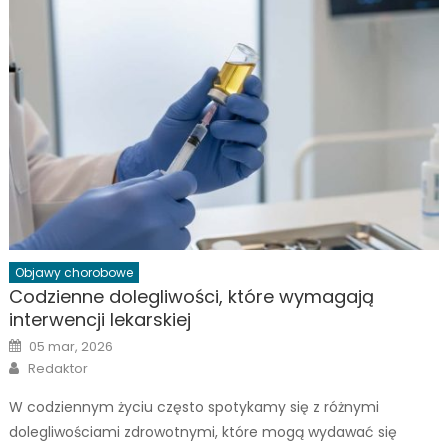
Objawy chorobowe
Codzienne dolegliwości, które wymagają
interwencji lekarskiej
Posted
05 mar, 2026
on
Author
Redaktor
W codziennym życiu często spotykamy się z różnymi
dolegliwościami zdrowotnymi, które mogą wydawać się