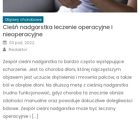
Objawy chorobowe
Cieśń nadgarstka leczenie operacyjne i
nieoperacyjne
Posted
03 paź, 2022
on
Author
Redaktor
Zespół cieśni nadgarstka to bardzo często występujące
schorzenie. Jest to choroba dłoni, której najczęstszym
objawem jest uczucie drętwienia i mrownia palców, a także
ból w obrębie dłoni. Na dłuższą metę z cieśnią nadgarstka
trudno funkcjonować, gdyż choroba ta znacznie obniża
zdolności manualne oraz powoduje dokuczliwe dolegliwości
bólowe. Zespół cieśni nadgarstka może być leczony
operacyjnie i […]