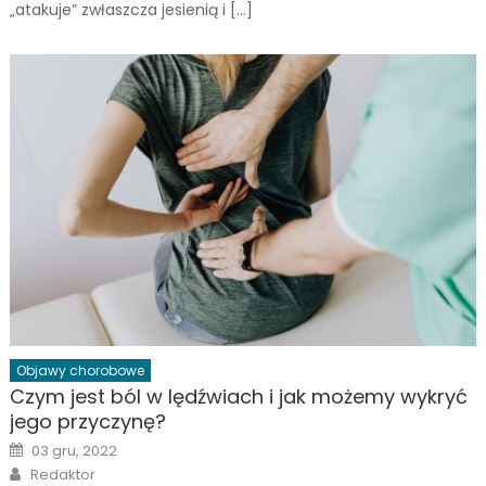
„atakuje” zwłaszcza jesienią i […]
Objawy chorobowe
Czym jest ból w lędźwiach i jak możemy wykryć
jego przyczynę?
Posted
03 gru, 2022
on
Author
Redaktor