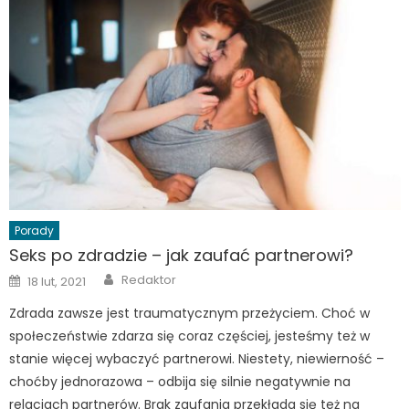
Porady
Seks po zdradzie – jak zaufać partnerowi?
Author
Posted
Redaktor
18 lut, 2021
on
Zdrada zawsze jest traumatycznym przeżyciem. Choć w
społeczeństwie zdarza się coraz częściej, jesteśmy też w
stanie więcej wybaczyć partnerowi. Niestety, niewierność –
choćby jednorazowa – odbija się silnie negatywnie na
relacjach partnerów. Brak zaufania przekłada się też na