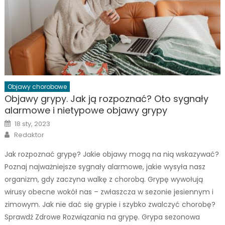
Objawy chorobowe
Objawy grypy. Jak ją rozpoznać? Oto sygnały
alarmowe i nietypowe objawy grypy
Posted
18 sty, 2023
on
Author
Redaktor
Jak rozpoznać grypę? Jakie objawy mogą na nią wskazywać?
Poznaj najważniejsze sygnały alarmowe, jakie wysyła nasz
organizm, gdy zaczyna walkę z chorobą. Grypę wywołują
wirusy obecne wokół nas – zwłaszcza w sezonie jesiennym i
zimowym. Jak nie dać się grypie i szybko zwalczyć chorobę?
Sprawdź Zdrowe Rozwiązania na grypę. Grypa sezonowa