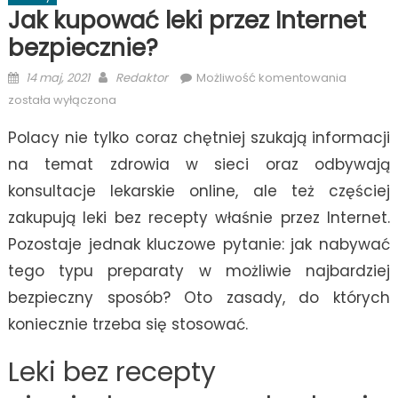
Jak kupować leki przez Internet
bezpiecznie?
Posted
Author
Jak
14 maj, 2021
Redaktor
Możliwość komentowania
on
kupowa
została wyłączona
leki
Polacy nie tylko coraz chętniej szukają informacji
przez
Internet
na temat zdrowia w sieci oraz odbywają
bezpiec
konsultacje lekarskie online, ale też częściej
zakupują leki bez recepty właśnie przez Internet.
Pozostaje jednak kluczowe pytanie: jak nabywać
tego typu preparaty w możliwie najbardziej
bezpieczny sposób? Oto zasady, do których
koniecznie trzeba się stosować.
Leki bez recepty