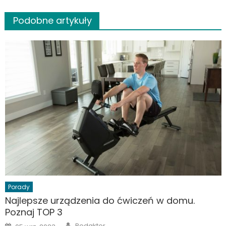
Podobne artykuły
Porady
Najlepsze urządzenia do ćwiczeń w domu.
Poznaj TOP 3
Author
Posted
Redaktor