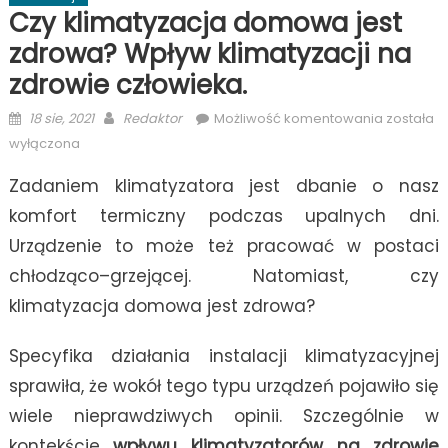
Czy klimatyzacja domowa jest
zdrowa? Wpływ klimatyzacji na
zdrowie człowieka.
Posted
Author
Czy
18 sie, 2021
Redaktor
Możliwość komentowania
została
on
klimatyza
wyłączona
domowa
Zadaniem klimatyzatora jest dbanie o nasz
jest
zdrowa?
komfort termiczny podczas upalnych dni.
Wpływ
Urządzenie to może też pracować w postaci
klimatyza
chłodząco–grzejącej. Natomiast, czy
na
zdrowie
klimatyzacja domowa jest zdrowa?
człowieka
Specyfika działania instalacji klimatyzacyjnej
sprawiła, że wokół tego typu urządzeń pojawiło się
wiele nieprawdziwych opinii. Szczególnie w
kontekście
wpływu klimatyzatorów na zdrowie