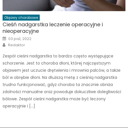
Objawy chorobowe
Cieśń nadgarstka leczenie operacyjne i
nieoperacyjne
Posted
03 paź, 2022
on
Author
Redaktor
Zespół cieśni nadgarstka to bardzo często występujące
schorzenie. Jest to choroba dłoni, której najczęstszym
objawem jest uczucie drętwienia i mrownia palców, a także
ból w obrębie dłoni. Na dłuższą metę z cieśnią nadgarstka
trudno funkcjonować, gdyż choroba ta znacznie obniża
zdolności manualne oraz powoduje dokuczliwe dolegliwości
bólowe. Zespół cieśni nadgarstka może być leczony
operacyjnie i […]