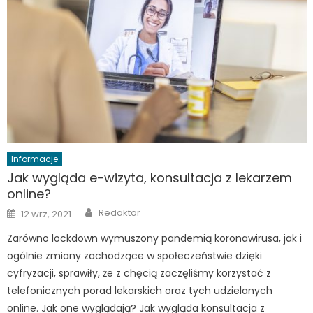
Informacje
Jak wygląda e-wizyta, konsultacja z lekarzem
online?
Author
Posted
Redaktor
12 wrz, 2021
on
Zarówno lockdown wymuszony pandemią koronawirusa, jak i
ogólnie zmiany zachodzące w społeczeństwie dzięki
cyfryzacji, sprawiły, że z chęcią zaczęliśmy korzystać z
telefonicznych porad lekarskich oraz tych udzielanych
online. Jak one wyglądają? Jak wygląda konsultacja z