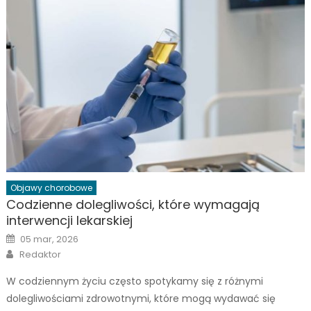
Objawy chorobowe
Codzienne dolegliwości, które wymagają
interwencji lekarskiej
Posted
05 mar, 2026
on
Author
Redaktor
W codziennym życiu często spotykamy się z różnymi
dolegliwościami zdrowotnymi, które mogą wydawać się