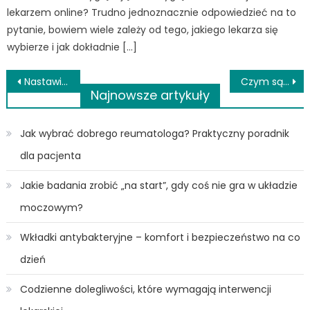
lekarzem online? Trudno jednoznacznie odpowiedzieć na to
pytanie, bowiem wiele zależy od tego, jakiego lekarza się
wybierze i jak dokładnie […]
Nawigacja
Nastawianie kręgosłupa – co warto wiedzieć o manipulacjach?
Czym są orzechy makadamia? Czy orzechy makadamia są zdrowe?
Najnowsze artykuły
wpisu
Jak wybrać dobrego reumatologa? Praktyczny poradnik
dla pacjenta
Jakie badania zrobić „na start”, gdy coś nie gra w układzie
moczowym?
Wkładki antybakteryjne – komfort i bezpieczeństwo na co
dzień
Codzienne dolegliwości, które wymagają interwencji