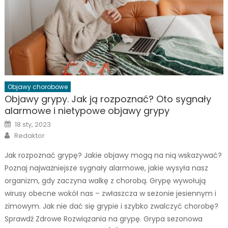
Objawy chorobowe
Objawy grypy. Jak ją rozpoznać? Oto sygnały
alarmowe i nietypowe objawy grypy
Posted
18 sty, 2023
on
Author
Redaktor
Jak rozpoznać grypę? Jakie objawy mogą na nią wskazywać?
Poznaj najważniejsze sygnały alarmowe, jakie wysyła nasz
organizm, gdy zaczyna walkę z chorobą. Grypę wywołują
wirusy obecne wokół nas – zwłaszcza w sezonie jesiennym i
zimowym. Jak nie dać się grypie i szybko zwalczyć chorobę?
Sprawdź Zdrowe Rozwiązania na grypę. Grypa sezonowa