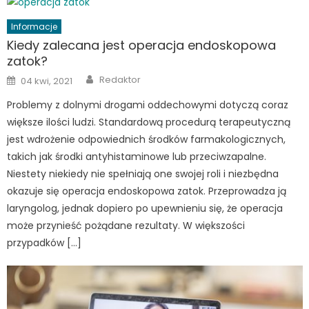
Informacje
Kiedy zalecana jest operacja endoskopowa
zatok?
Author
Posted
Redaktor
04 kwi, 2021
on
Problemy z dolnymi drogami oddechowymi dotyczą coraz
większe ilości ludzi. Standardową procedurą terapeutyczną
jest wdrożenie odpowiednich środków farmakologicznych,
takich jak środki antyhistaminowe lub przeciwzapalne.
Niestety niekiedy nie spełniają one swojej roli i niezbędna
okazuje się operacja endoskopowa zatok. Przeprowadza ją
laryngolog, jednak dopiero po upewnieniu się, że operacja
może przynieść pożądane rezultaty. W większości
przypadków […]