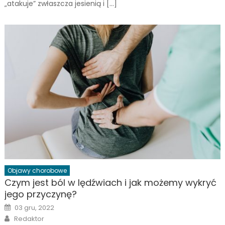
„atakuje” zwłaszcza jesienią i […]
Objawy chorobowe
Czym jest ból w lędźwiach i jak możemy wykryć
jego przyczynę?
Posted
03 gru, 2022
on
Author
Redaktor