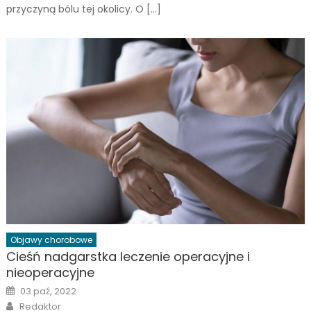
przyczyną bólu tej okolicy. O […]
Objawy chorobowe
Cieśń nadgarstka leczenie operacyjne i
nieoperacyjne
Posted
03 paź, 2022
on
Author
Redaktor