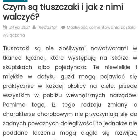
Czym są tłuszczaki i jak z nimi
walczyć?
Posted
Author
Czym
24 lip, 2021
Redaktor
Możliwość komentowania
została
on
są
wyłączona
tłuszczaki
Tłuszczaki są nie złośliwymi nowotworami w
i
jak
tkance łącznej, które występują na skórze w
z
skupiskach albo pojedynczo. Te niewielkie i
nimi
miękkie w dotyku guzki mogą pojawiać się
walczyć?
praktycznie w każdej okolicy na ciele, przede
wszystkim w pobliżu wewnętrznych narządów.
Pomimo tego, iż tego rodzaju zmiany o
charakterze chorobowym nie przyczyniają się do
żadnych poważnych dolegliwości, to jednakże nie
poddane leczeniu mogą ciągle się rozwijać,