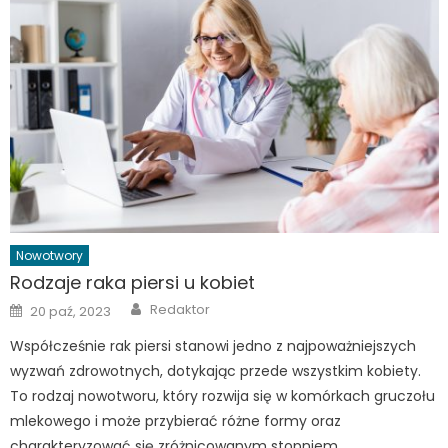
Nowotwory
Rodzaje raka piersi u kobiet
Author
Posted
Redaktor
20 paź, 2023
on
Współcześnie rak piersi stanowi jedno z najpoważniejszych
wyzwań zdrowotnych, dotykając przede wszystkim kobiety.
To rodzaj nowotworu, który rozwija się w komórkach gruczołu
mlekowego i może przybierać różne formy oraz
charakteryzować się zróżnicowanym stopniem