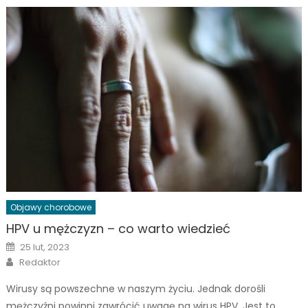
Objawy chorobowe
HPV u mężczyzn – co warto wiedzieć
Posted
25 lut, 2023
on
Author
Redaktor
Wirusy są powszechne w naszym życiu. Jednak dorośli
mężczyźni powinni zawrócić uwagę na wirus HPV. Jest to