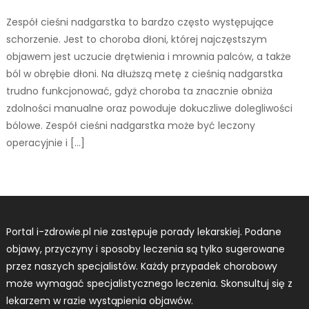
Zespół cieśni nadgarstka to bardzo często występujące
schorzenie. Jest to choroba dłoni, której najczęstszym
objawem jest uczucie drętwienia i mrownia palców, a także
ból w obrębie dłoni. Na dłuższą metę z cieśnią nadgarstka
trudno funkcjonować, gdyż choroba ta znacznie obniża
zdolności manualne oraz powoduje dokuczliwe dolegliwości
bólowe. Zespół cieśni nadgarstka może być leczony
operacyjnie i […]
Portal i-zdrowie.pl nie zastępuje porady lekarskiej. Podane
objawy, przyczyny i sposoby leczenia są tylko sugerowane
przez naszych specjalistów. Każdy przypadek chorobowy
może wymagać specjalistycznego leczenia. Skonsultuj się z
lekarzem w razie wystąpienia objawów.