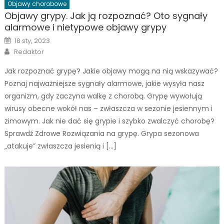
Objawy chorobowe
Objawy grypy. Jak ją rozpoznać? Oto sygnały
alarmowe i nietypowe objawy grypy
Posted
18 sty, 2023
on
Author
Redaktor
Jak rozpoznać grypę? Jakie objawy mogą na nią wskazywać?
Poznaj najważniejsze sygnały alarmowe, jakie wysyła nasz
organizm, gdy zaczyna walkę z chorobą. Grypę wywołują
wirusy obecne wokół nas – zwłaszcza w sezonie jesiennym i
zimowym. Jak nie dać się grypie i szybko zwalczyć chorobę?
Sprawdź Zdrowe Rozwiązania na grypę. Grypa sezonowa
„atakuje” zwłaszcza jesienią i […]