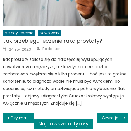
Metody leczenia
Nowotwory
Jak przebiega leczenie raka prostaty?
Author
Posted
Redaktor
24 sty, 2023
on
Rak prostaty zalicza się do najczęściej występujących
nowotworów u mężczyzn, a z każdym rokiem liczba
zachorowań zwiększa się o kilka procent. Choć jest to groźne
schorzenie, to diagnoza wcale nie musi być wyrokiem, bo
obecnie są już metody umożliwiające pełne wyleczenie. Rak
prostaty – objawy i diagnostyka Gruczoł krokowy występuje
wyłącznie u mężczyzn. Znajduje się […]
Nawigacja
Czy marihuana może pomóc w leczeniu chorób?
Czym jest udar słoneczny i jakie są jego pierwsze objawy?
Najnowsze artykuły
wpisu