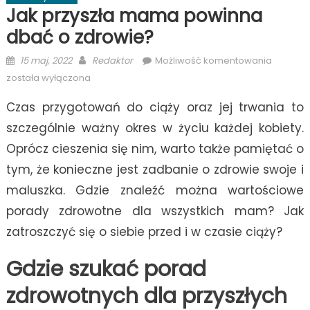
Jak przyszła mama powinna
dbać o zdrowie?
Posted
Author
Jak
15 maj, 2022
Redaktor
Możliwość komentowania
on
przyszła
została wyłączona
mama
Czas przygotowań do ciąży oraz jej trwania to
powinn
dbać
szczególnie ważny okres w życiu każdej kobiety.
o
Oprócz cieszenia się nim, warto także pamiętać o
zdrowie
tym, że konieczne jest zadbanie o zdrowie swoje i
maluszka. Gdzie znaleźć można wartościowe
porady zdrowotne dla wszystkich mam? Jak
zatroszczyć się o siebie przed i w czasie ciąży?
Gdzie szukać porad
zdrowotnych dla przyszłych