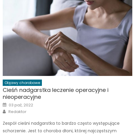
Objawy chorobowe
Cieśń nadgarstka leczenie operacyjne i
nieoperacyjne
Posted
03 paź, 2022
on
Author
Redaktor
Zespół cieśni nadgarstka to bardzo często występujące
schorzenie. Jest to choroba dłoni, której najczęstszym