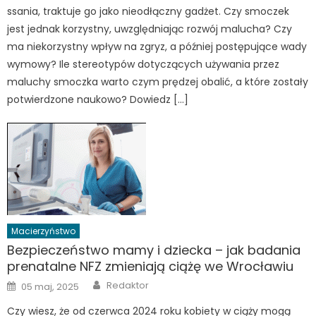
ssania, traktuje go jako nieodłączny gadżet. Czy smoczek
jest jednak korzystny, uwzględniając rozwój malucha? Czy
ma niekorzystny wpływ na zgryz, a później postępujące wady
wymowy? Ile stereotypów dotyczących używania przez
maluchy smoczka warto czym prędzej obalić, a które zostały
potwierdzone naukowo? Dowiedz […]
Macierzyństwo
Bezpieczeństwo mamy i dziecka – jak badania
prenatalne NFZ zmieniają ciążę we Wrocławiu
Author
Posted
Redaktor
05 maj, 2025
on
Czy wiesz, że od czerwca 2024 roku kobiety w ciąży mogą