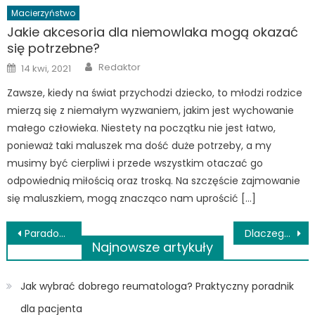
Macierzyństwo
Jakie akcesoria dla niemowlaka mogą okazać
się potrzebne?
Author
Posted
Redaktor
14 kwi, 2021
on
Zawsze, kiedy na świat przychodzi dziecko, to młodzi rodzice
mierzą się z niemałym wyzwaniem, jakim jest wychowanie
małego człowieka. Niestety na początku nie jest łatwo,
ponieważ taki maluszek ma dość duże potrzeby, a my
musimy być cierpliwi i przede wszystkim otaczać go
odpowiednią miłością oraz troską. Na szczęście zajmowanie
się maluszkiem, mogą znacząco nam uprościć […]
Nawigacja
Paradontoza – skąd się bierze i jak się ją leczy?
Dlaczego warto wykonać badanie nasienia?
Najnowsze artykuły
wpisu
Jak wybrać dobrego reumatologa? Praktyczny poradnik
dla pacjenta