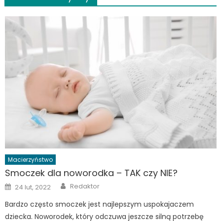
Macierzyństwo
Smoczek dla noworodka – TAK czy NIE?
Author
Posted
Redaktor
24 lut, 2022
on
Bardzo często smoczek jest najlepszym uspokajaczem
dziecka. Noworodek, który odczuwa jeszcze silną potrzebę