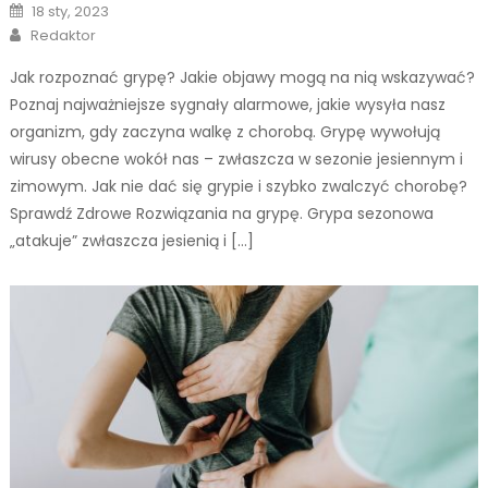
Posted
18 sty, 2023
on
Author
Redaktor
Jak rozpoznać grypę? Jakie objawy mogą na nią wskazywać?
Poznaj najważniejsze sygnały alarmowe, jakie wysyła nasz
organizm, gdy zaczyna walkę z chorobą. Grypę wywołują
wirusy obecne wokół nas – zwłaszcza w sezonie jesiennym i
zimowym. Jak nie dać się grypie i szybko zwalczyć chorobę?
Sprawdź Zdrowe Rozwiązania na grypę. Grypa sezonowa
„atakuje” zwłaszcza jesienią i […]