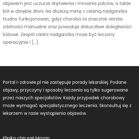
objawem jest uczucie drętwienia i mrownia palców, a także
ból w obrębie dłoni. Na dłuższą metę z cieśnią nadgarstka
trudno funkcjonować, gdyż choroba ta znacznie obniża
zdolności manualne oraz powoduje dokuczliwe dolegliwości
bólowe. Zespół cieśni nadgarstka może być leczony
operacyjnie i […]
Portal i-zdrowie.pl nie zastępuje porady lekarskiej. Podane
objawy, przyczyny i sposoby leczenia są tylko sugerowane
przez naszych specjalistów. Każdy przypadek chorobowy
może wymagać specjalistycznego leczenia. Skonsultuj się z
lekarzem w razie wystąpienia objawów.
Klinika chirurgii Mazan