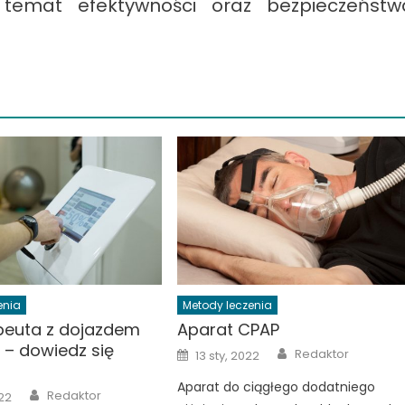
temat efektywności oraz bezpieczeństw
enia
Metody leczenia
apeuta z dojazdem
Aparat CPAP
– dowiedz się
Author
Posted
Redaktor
13 sty, 2022
on
Aparat do ciągłego dodatniego
Author
Redaktor
022