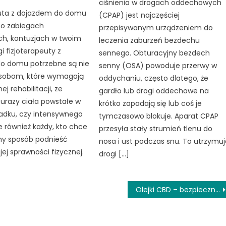
ciśnienia w drogach oddechowych
euta z dojazdem do domu
(CPAP) jest najczęściej
o zabiegach
przepisywanym urządzeniem do
ch, kontuzjach w twoim
leczenia zaburzeń bezdechu
i fizjoterapeuty z
sennego. Obturacyjny bezdech
o domu potrzebne są nie
senny (OSA) powoduje przerwy w
osobom, które wymagają
oddychaniu, często dlatego, że
ej rehabilitacji, ze
gardło lub drogi oddechowe na
urazy ciała powstałe w
krótko zapadają się lub coś je
adku, czy intensywnego
tymczasowo blokuje. Aparat CPAP
le również każdy, kto chce
przesyła stały strumień tlenu do
ny sposób podnieść
nosa i ust podczas snu. To utrzymuj
ej sprawności fizycznej.
drogi […]
Olejki CBD – bezpieczne i skuteczne