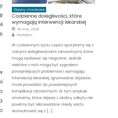
y
Objawy chorobowe
ę
Codzienne dolegliwości, które
wymagają interwencji lekarskiej
i
Posted
05 mar, 2026
on
s
Author
Redaktor
W codziennym życiu często spotykamy się z
różnymi dolegliwościami zdrowotnymi, które
mogą wydawać się niegroźne. Jednak
niektóre z nich mogą być sygnałem
w
poważniejszych problemów i wymagają
interwencji lekarskiej. Ignorowanie objawów
i
może prowadzić do poważniejszych
o
komplikacji zdrowotnych. W tym artykule
omówimy, które objawy z okolicy odbytu nie
a
powinny być lekceważone i kiedy warto
o
skonsultować się z […]