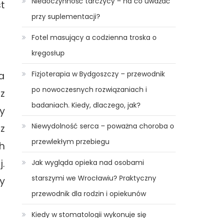
Niedoczynność tarczycy – na co uważać
t
przy suplementacji?
Fotel masujący a codzienna troska o
kręgosłup
Fizjoterapia w Bydgoszczy – przewodnik
a
po nowoczesnych rozwiązaniach i
z
badaniach. Kiedy, dlaczego, jak?
y
Niewydolność serca – poważna choroba o
z
przewlekłym przebiegu
h
.
Jak wygląda opieka nad osobami
starszymi we Wrocławiu? Praktyczny
y
przewodnik dla rodzin i opiekunów
Kiedy w stomatologii wykonuje się