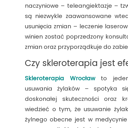
naczyniowe – teleangiektazje – tzw
są niezwykle zaawansowane wtedy
usunięcia zmian – leczenie laserowe
winien zostać poprzedzony konsulta
zmian oraz przyporządkuje do zabie
Czy skleroterapia jest e
Skleroterapia Wrocław
to jeden 
usuwania żylaków – spotyka si
doskonałej skuteczności oraz k
wiedzieć o tym, że usuwanie żylak
żylnego obecne jest w medycyni