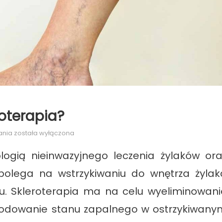
roterapia?
Jakie
ania
została wyłączona
efekty
ologią nieinwazyjnego leczenia żylaków ora
przynosi
skleroterapia?
 polega na wstrzykiwaniu do wnętrza żylak
u. Skleroterapia ma na celu wyeliminowani
odowanie stanu zapalnego w ostrzykiwany