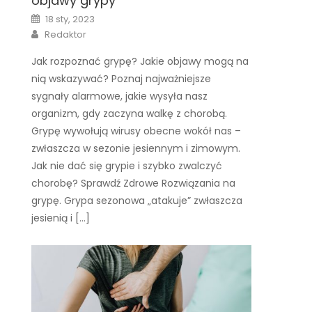
objawy grypy
Posted
18 sty, 2023
on
Author
Redaktor
Jak rozpoznać grypę? Jakie objawy mogą na
nią wskazywać? Poznaj najważniejsze
sygnały alarmowe, jakie wysyła nasz
organizm, gdy zaczyna walkę z chorobą.
Grypę wywołują wirusy obecne wokół nas –
zwłaszcza w sezonie jesiennym i zimowym.
Jak nie dać się grypie i szybko zwalczyć
chorobę? Sprawdź Zdrowe Rozwiązania na
grypę. Grypa sezonowa „atakuje” zwłaszcza
jesienią i […]