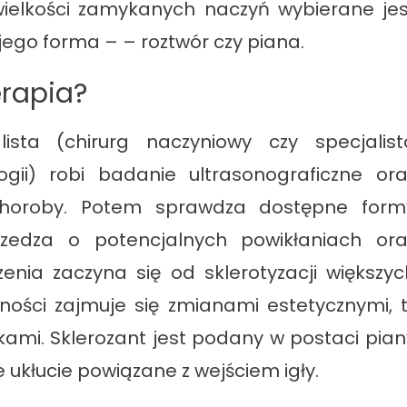
wielkości zamykanych naczyń wybierane jes
ego forma – – roztwór czy piana.
erapia?
lista (chirurg naczyniowy czy specjalist
gii) robi badanie ultrasonograficzne ora
horoby. Potem sprawdza dostępne form
rzedza o potencjalnych powikłaniach ora
zenia zaczyna się od sklerotyzacji większyc
ności zajmuje się zmianami estetycznymi, tj
kami. Sklerozant jest podany w postaci pian
e ukłucie powiązane z wejściem igły.