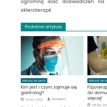
ogromną ilość doświadczeń na 
skleroterapii.
Podobne artykuły
Metody leczenia
Metody lecz
Kim jest i czym zajmuje się
Fizjoter
gastrolog?
do domu 
więcej!
Author
Posted
Redaktor
10 wrz, 2021
on
Posted
08 sty, 2
on