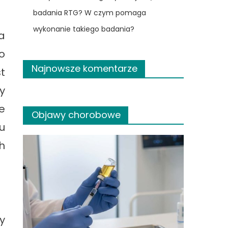
badania RTG? W czym pomaga
wykonanie takiego badania?
a
o
Najnowsze komentarze
t
y
e
Objawy chorobowe
u
h
y