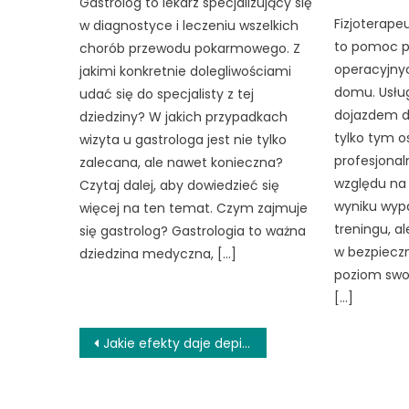
Gastrolog to lekarz specjalizujący się
Fizjoterap
w diagnostyce i leczeniu wszelkich
to pomoc p
chorób przewodu pokarmowego. Z
operacyjny
jakimi konkretnie dolegliwościami
domu. Usług
udać się do specjalisty z tej
dojazdem d
dziedziny? W jakich przypadkach
tylko tym 
wizyta u gastrologa jest nie tylko
profesjonaln
zalecana, ale nawet konieczna?
względu na 
Czytaj dalej, aby dowiedzieć się
wyniku wyp
więcej na ten temat. Czym zajmuje
treningu, a
się gastrolog? Gastrologia to ważna
w bezpiecz
dziedzina medyczna, […]
poziom swoj
[…]
Nawigacja
Jakie efekty daje depilacja laserowa?
wpisu