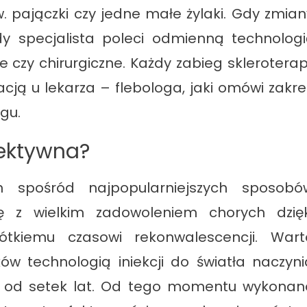
. pajączki czy jedne małe żylaki. Gdy zmian
 specjalista poleci odmienną technologi
 czy chirurgiczne. Każdy zabieg skleroterapi
cją u lekarza – flebologa, jaki omówi zakre
gu.
fektywna?
spośród najpopularniejszych sposobó
ę z wielkim zadowoleniem chorych dzięk
rótkiemu czasowi rekonwalescencji. Wart
ów technologią iniekcji do światła naczyni
e od setek lat. Od tego momentu wykonan