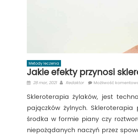
Metody leczenia
Jakie efekty przynosi skle
Posted
Author
28 mar, 2021
Redaktor
Możliwość komentow
on
Skleroterapia żylaków, jest techn
pajączków żylnych. Skleroterapia
środka w formie piany czy roztwor
niepożądanych naczyń przez spow