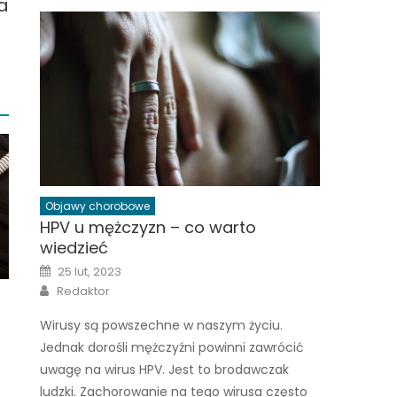
a
Objawy chorobowe
HPV u mężczyzn – co warto
wiedzieć
Posted
25 lut, 2023
on
Author
Redaktor
Wirusy są powszechne w naszym życiu.
Jednak dorośli mężczyźni powinni zawrócić
uwagę na wirus HPV. Jest to brodawczak
ludzki. Zachorowanie na tego wirusa często