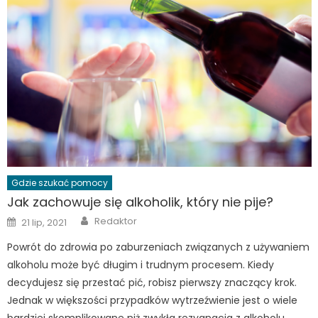
Gdzie szukać pomocy
Jak zachowuje się alkoholik, który nie pije?
Author
Posted
Redaktor
21 lip, 2021
on
Powrót do zdrowia po zaburzeniach związanych z używaniem
alkoholu może być długim i trudnym procesem. Kiedy
decydujesz się przestać pić, robisz pierwszy znaczący krok.
Jednak w większości przypadków wytrzeźwienie jest o wiele
bardziej skomplikowane niż zwykła rezygnacja z alkoholu.