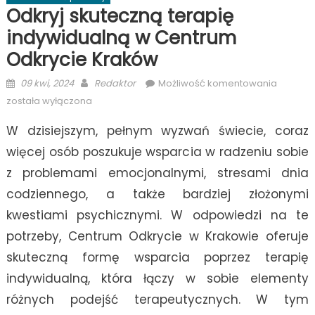
Odkryj skuteczną terapię
indywidualną w Centrum
Odkrycie Kraków
Posted
Author
Odkryj
09 kwi, 2024
Redaktor
Możliwość komentowania
on
skutecz
została wyłączona
terapię
W dzisiejszym, pełnym wyzwań świecie, coraz
indywid
w
więcej osób poszukuje wsparcia w radzeniu sobie
Centru
z problemami emocjonalnymi, stresami dnia
Odkryci
codziennego, a także bardziej złożonymi
Kraków
kwestiami psychicznymi. W odpowiedzi na te
potrzeby, Centrum Odkrycie w Krakowie oferuje
skuteczną formę wsparcia poprzez terapię
indywidualną, która łączy w sobie elementy
różnych podejść terapeutycznych. W tym