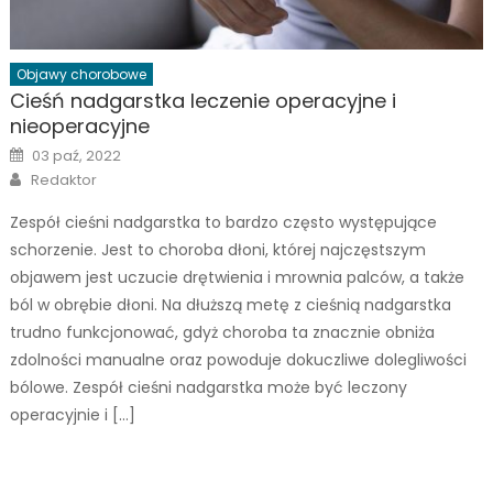
Objawy chorobowe
Cieśń nadgarstka leczenie operacyjne i
nieoperacyjne
Posted
03 paź, 2022
on
Author
Redaktor
Zespół cieśni nadgarstka to bardzo często występujące
schorzenie. Jest to choroba dłoni, której najczęstszym
objawem jest uczucie drętwienia i mrownia palców, a także
ból w obrębie dłoni. Na dłuższą metę z cieśnią nadgarstka
trudno funkcjonować, gdyż choroba ta znacznie obniża
zdolności manualne oraz powoduje dokuczliwe dolegliwości
bólowe. Zespół cieśni nadgarstka może być leczony
operacyjnie i […]