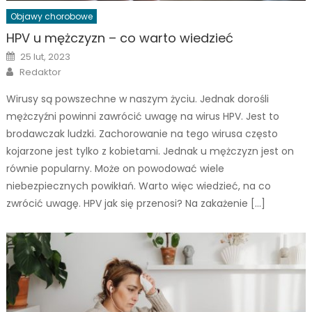
Objawy chorobowe
HPV u mężczyzn – co warto wiedzieć
Posted
25 lut, 2023
on
Author
Redaktor
Wirusy są powszechne w naszym życiu. Jednak dorośli
mężczyźni powinni zawrócić uwagę na wirus HPV. Jest to
brodawczak ludzki. Zachorowanie na tego wirusa często
kojarzone jest tylko z kobietami. Jednak u mężczyzn jest on
równie popularny. Może on powodować wiele
niebezpiecznych powikłań. Warto więc wiedzieć, na co
zwrócić uwagę. HPV jak się przenosi? Na zakażenie […]