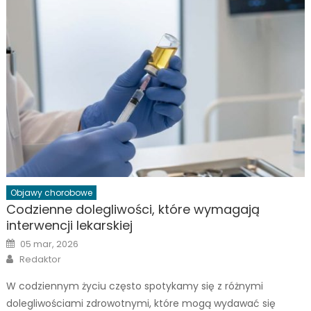
Objawy chorobowe
Codzienne dolegliwości, które wymagają
interwencji lekarskiej
Posted
05 mar, 2026
on
Author
Redaktor
W codziennym życiu często spotykamy się z różnymi
dolegliwościami zdrowotnymi, które mogą wydawać się