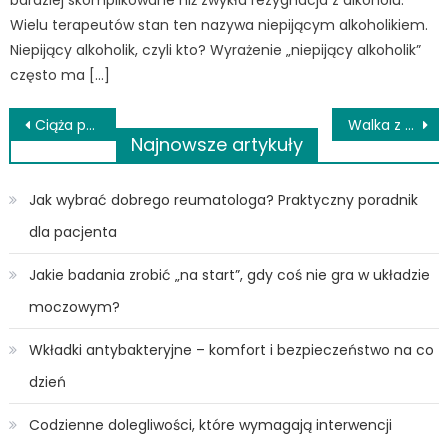
Wielu terapeutów stan ten nazywa niepijącym alkoholikiem.
Niepijący alkoholik, czyli kto? Wyrażenie „niepijący alkoholik”
często ma […]
Nawigacja
Ciąża po 35 roku życia: co musisz wiedzieć?
Walka z cukrzycą? Dobry diabetolog w Warszawie pomoże Ci kontrolować chorobę – sprawdź VeritaMed!
Najnowsze artykuły
wpisu
Jak wybrać dobrego reumatologa? Praktyczny poradnik
dla pacjenta
Jakie badania zrobić „na start”, gdy coś nie gra w układzie
moczowym?
Wkładki antybakteryjne – komfort i bezpieczeństwo na co
dzień
Codzienne dolegliwości, które wymagają interwencji