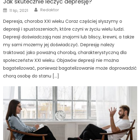
Jak skutecznie leczyć depresję?
Author
Posted
Redaktor
11 lip, 2021
on
Depresja, choroba XXI wieku Coraz częściej słyszymy o
depresji i spustoszeniach, które czyni w życiu wielu ludzi.
Depresji doświadczają nasi znajomi lub bliscy, krewni, a także
my sami możemy jej doświadczyć. Depresję należy
traktować jako poważną chorobą, charakterystyczną dla
społeczeństw XXI wieku. Objawów depresji nie można
bagatelizować, ponieważ bagatelizowanie może doprowadzić
chorą osobę do stanu […]