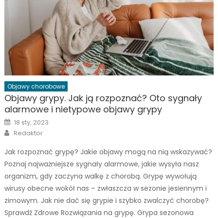
Objawy chorobowe
Objawy grypy. Jak ją rozpoznać? Oto sygnały
alarmowe i nietypowe objawy grypy
Posted
18 sty, 2023
on
Author
Redaktor
Jak rozpoznać grypę? Jakie objawy mogą na nią wskazywać?
Poznaj najważniejsze sygnały alarmowe, jakie wysyła nasz
organizm, gdy zaczyna walkę z chorobą. Grypę wywołują
wirusy obecne wokół nas – zwłaszcza w sezonie jesiennym i
zimowym. Jak nie dać się grypie i szybko zwalczyć chorobę?
Sprawdź Zdrowe Rozwiązania na grypę. Grypa sezonowa