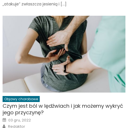
„atakuje” zwłaszcza jesienią i […]
Objawy chorobowe
Czym jest ból w lędźwiach i jak możemy wykryć
jego przyczynę?
Posted
03 gru, 2022
on
Author
Redaktor