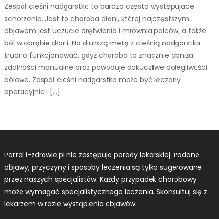
Zespół cieśni nadgarstka to bardzo często występujące
schorzenie. Jest to choroba dłoni, której najczęstszym
objawem jest uczucie drętwienia i mrownia palców, a także
ból w obrębie dłoni. Na dłuższą metę z cieśnią nadgarstka
trudno funkcjonować, gdyż choroba ta znacznie obniża
zdolności manualne oraz powoduje dokuczliwe dolegliwości
bólowe. Zespół cieśni nadgarstka może być leczony
operacyjnie i […]
Portal i-zdrowie.pl nie zastępuje porady lekarskiej. Podane
objawy, przyczyny i sposoby leczenia są tylko sugerowane
przez naszych specjalistów. Każdy przypadek chorobowy
może wymagać specjalistycznego leczenia. Skonsultuj się z
lekarzem w razie wystąpienia objawów.