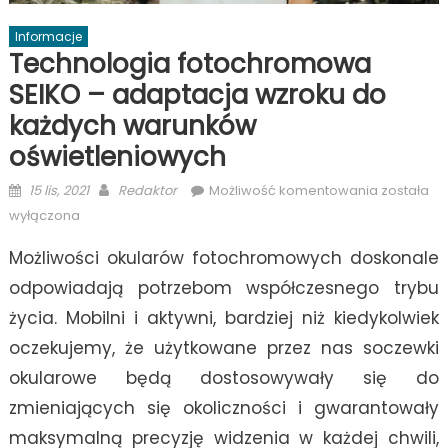
Informacje
Technologia fotochromowa
SEIKO – adaptacja wzroku do
każdych warunków
oświetleniowych
Posted
Author
Technolog
15 lis, 2021
Redaktor
Możliwość komentowania
została
on
fotochro
wyłączona
SEIKO
Możliwości okularów fotochromowych doskonale
–
adaptacj
odpowiadają potrzebom współczesnego trybu
wzroku
życia. Mobilni i aktywni, bardziej niż kiedykolwiek
do
oczekujemy, że użytkowane przez nas soczewki
każdych
warunków
okularowe będą dostosowywały się do
oświetlen
zmieniających się okoliczności i gwarantowały
maksymalną precyzję widzenia w każdej chwili,