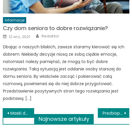
Informacje
Czy dom seniora to dobre rozwiązanie?
Author
Posted
Redaktor
12 wrz, 2021
on
Dbając o naszych bliskich, zawsze staramy kierować się ich
dobrem. Niekiedy decyzje niosą ze sobą ciężkie emocje,
natomiast należy pamiętać, że mogą to być dobre
rozwiązania. Taką sytuacją jest oddanie osoby starszej do
domu seniora. By właściwie zacząć i pokierować całą
rozmową, powinieneś się do niej dobrze przygotować.
Przedstawienie pozytywnych stron tego rozwiązania jest
podstawą. […]
Nawigacja
Maski do włosów kręconych – poprawne nakładanie
Prezbiopia – czym jest i które soczewki okularowe sprawdzą się w jej przypadku?
Najnowsze artykuły
wpisu