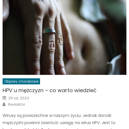
Objawy chorobowe
HPV u mężczyzn – co warto wiedzieć
Posted
25 lut, 2023
on
Author
Redaktor
Wirusy są powszechne w naszym życiu. Jednak dorośli
mężczyźni powinni zawrócić uwagę na wirus HPV. Jest to