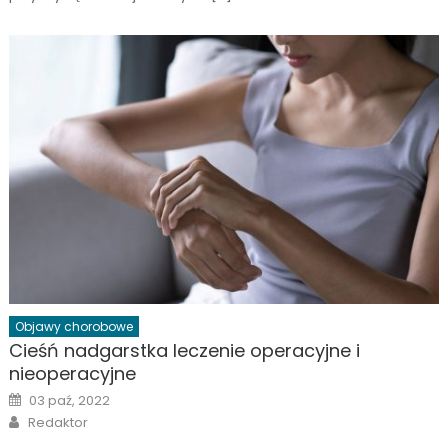
Objawy chorobowe
Cieśń nadgarstka leczenie operacyjne i
nieoperacyjne
Posted
03 paź, 2022
on
Author
Redaktor