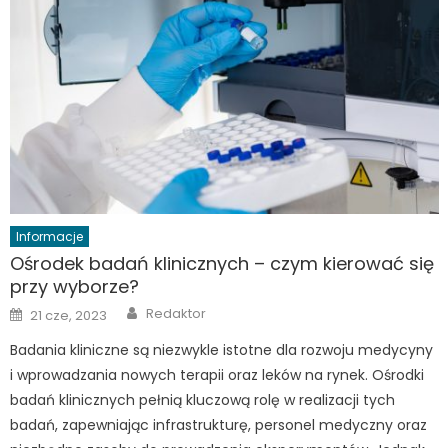
Informacje
Ośrodek badań klinicznych – czym kierować się
przy wyborze?
Author
Posted
Redaktor
21 cze, 2023
on
Badania kliniczne są niezwykle istotne dla rozwoju medycyny
i wprowadzania nowych terapii oraz leków na rynek. Ośrodki
badań klinicznych pełnią kluczową rolę w realizacji tych
badań, zapewniając infrastrukturę, personel medyczny oraz