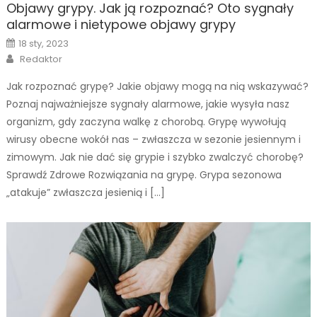
Objawy grypy. Jak ją rozpoznać? Oto sygnały
alarmowe i nietypowe objawy grypy
Posted
18 sty, 2023
on
Author
Redaktor
Jak rozpoznać grypę? Jakie objawy mogą na nią wskazywać?
Poznaj najważniejsze sygnały alarmowe, jakie wysyła nasz
organizm, gdy zaczyna walkę z chorobą. Grypę wywołują
wirusy obecne wokół nas – zwłaszcza w sezonie jesiennym i
zimowym. Jak nie dać się grypie i szybko zwalczyć chorobę?
Sprawdź Zdrowe Rozwiązania na grypę. Grypa sezonowa
„atakuje” zwłaszcza jesienią i […]