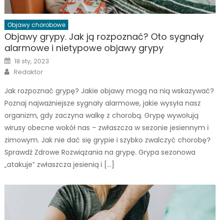
Objawy chorobowe
Objawy grypy. Jak ją rozpoznać? Oto sygnały
alarmowe i nietypowe objawy grypy
Posted
18 sty, 2023
on
Author
Redaktor
Jak rozpoznać grypę? Jakie objawy mogą na nią wskazywać?
Poznaj najważniejsze sygnały alarmowe, jakie wysyła nasz
organizm, gdy zaczyna walkę z chorobą. Grypę wywołują
wirusy obecne wokół nas – zwłaszcza w sezonie jesiennym i
zimowym. Jak nie dać się grypie i szybko zwalczyć chorobę?
Sprawdź Zdrowe Rozwiązania na grypę. Grypa sezonowa
„atakuje” zwłaszcza jesienią i […]