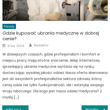
Porady
Gdzie kupować ubrania medyczne w dobrej
cenie?
Author
Posted
Redaktor
21 lut, 2024
on
W dzisiejszych czasach, gdzie profesjonalizm i komfort w
miejscu pracy mają istotne znaczenie, sklep internetowy
sprzedający ubrania medyczne wyróżnia się na rynku,
dostarczając wysokiej jakości odzież. Nasza oferta skierowana
jest do wszystkich profesjonalistów sektora zdrowia, którzy
cenią sobie nie tylko funkcjonalność, ale i estetykę swojego
stroju roboczego. Dla kogo jest nasza odzież medyczna? Z
myślą […]
Nawigacja
Na co zwrócić uwagę przy wyborze lekarza?
Wyroby chłonne dla mężczyzny. Co wybrać na nietrzymanie moczu?