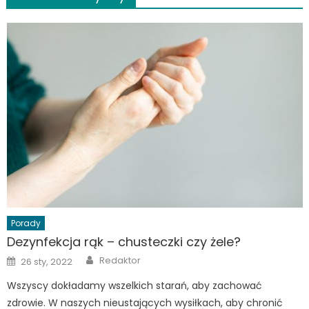
Porady
Dezynfekcja rąk – chusteczki czy żele?
Author
Posted
Redaktor
26 sty, 2022
on
Wszyscy dokładamy wszelkich starań, aby zachować
zdrowie. W naszych nieustających wysiłkach, aby chronić