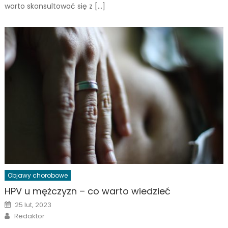
warto skonsultować się z […]
Objawy chorobowe
HPV u mężczyzn – co warto wiedzieć
Posted
25 lut, 2023
on
Author
Redaktor