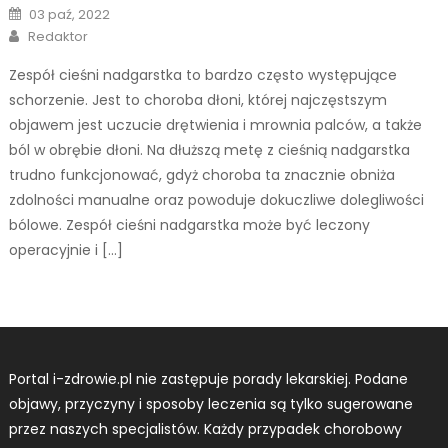
Posted
03 paź, 2022
on
Author
Redaktor
Zespół cieśni nadgarstka to bardzo często występujące
schorzenie. Jest to choroba dłoni, której najczęstszym
objawem jest uczucie drętwienia i mrownia palców, a także
ból w obrębie dłoni. Na dłuższą metę z cieśnią nadgarstka
trudno funkcjonować, gdyż choroba ta znacznie obniża
zdolności manualne oraz powoduje dokuczliwe dolegliwości
bólowe. Zespół cieśni nadgarstka może być leczony
operacyjnie i […]
Portal i-zdrowie.pl nie zastępuje porady lekarskiej. Podane
objawy, przyczyny i sposoby leczenia są tylko sugerowane
przez naszych specjalistów. Każdy przypadek chorobowy