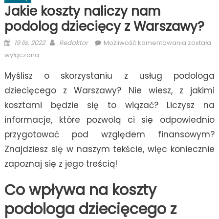
Jakie koszty naliczy nam
podolog dziecięcy z Warszawy?
Posted
Author
Jakie
19 lis, 2022
Redaktor
Możliwość komentowania
została
on
koszty
wyłączona
naliczy
Myślisz o skorzystaniu z usług podologa
nam
podolog
dziecięcego z Warszawy? Nie wiesz, z jakimi
dziecięcy
kosztami będzie się to wiązać? Liczysz na
z
informacje, które pozwolą ci się odpowiednio
Warszaw
przygotować pod względem finansowym?
Znajdziesz się w naszym tekście, więc koniecznie
zapoznaj się z jego treścią!
Co wpływa na koszty
podologa dziecięcego z