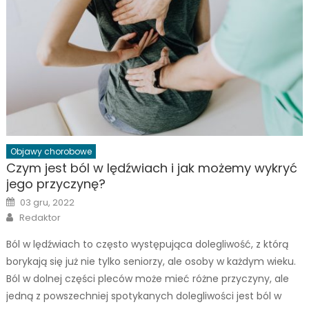
Objawy chorobowe
Czym jest ból w lędźwiach i jak możemy wykryć
jego przyczynę?
Posted
03 gru, 2022
on
Author
Redaktor
Ból w lędźwiach to często występująca dolegliwość, z którą
borykają się już nie tylko seniorzy, ale osoby w każdym wieku.
Ból w dolnej części pleców może mieć różne przyczyny, ale
jedną z powszechniej spotykanych dolegliwości jest ból w