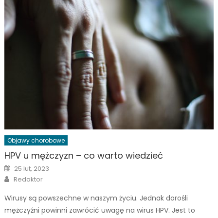
Objawy chorobowe
HPV u mężczyzn – co warto wiedzieć
Posted
25 lut, 2023
on
Author
Redaktor
Wirusy są powszechne w naszym życiu. Jednak dorośli
mężczyźni powinni zawrócić uwagę na wirus HPV. Jest to