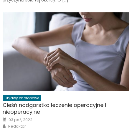
Objawy chorobowe
Cieśń nadgarstka leczenie operacyjne i
nieoperacyjne
Posted
03 paź, 2022
on
Author
Redaktor