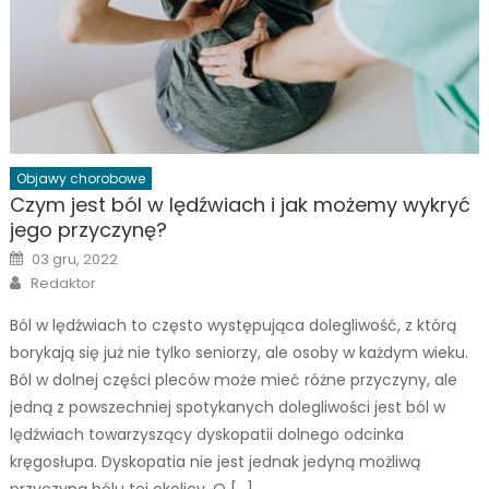
Objawy chorobowe
Czym jest ból w lędźwiach i jak możemy wykryć
jego przyczynę?
Posted
03 gru, 2022
on
Author
Redaktor
Ból w lędźwiach to często występująca dolegliwość, z którą
borykają się już nie tylko seniorzy, ale osoby w każdym wieku.
Ból w dolnej części pleców może mieć różne przyczyny, ale
jedną z powszechniej spotykanych dolegliwości jest ból w
lędźwiach towarzyszący dyskopatii dolnego odcinka
kręgosłupa. Dyskopatia nie jest jednak jedyną możliwą
przyczyną bólu tej okolicy. O […]