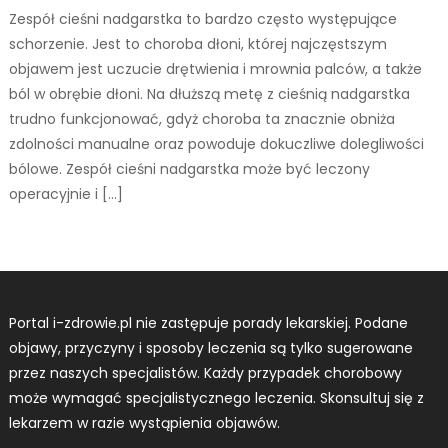
Zespół cieśni nadgarstka to bardzo często występujące
schorzenie. Jest to choroba dłoni, której najczęstszym
objawem jest uczucie drętwienia i mrownia palców, a także
ból w obrębie dłoni. Na dłuższą metę z cieśnią nadgarstka
trudno funkcjonować, gdyż choroba ta znacznie obniża
zdolności manualne oraz powoduje dokuczliwe dolegliwości
bólowe. Zespół cieśni nadgarstka może być leczony
operacyjnie i […]
Portal i-zdrowie.pl nie zastępuje porady lekarskiej. Podane
objawy, przyczyny i sposoby leczenia są tylko sugerowane
przez naszych specjalistów. Każdy przypadek chorobowy
może wymagać specjalistycznego leczenia. Skonsultuj się z
lekarzem w razie wystąpienia objawów.