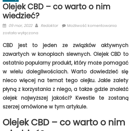
Olejek CBD – co warto o nim
wiedzieć?
Posted
Author
Olejek
09 mar, 2022
Redaktor
Możliwość komentowania
on
CBD
została wyłączona
–
CBD jest to jeden ze związków aktywnych
co
warto
zawartych w konopiach siewnych. Olejek CBD to
o
ostatnio popularny produkt, który może pomagać
nim
w wielu dolegliwościach. Warto dowiedzieć się
wiedzi
nieco więcej na temat tego olejku. Jakie zalety
płyną z korzystania z niego, a także gdzie znaleźć
olejek najwyższej jakości? Kwestie te zostaną
szerzej omówione w tym artykule.
Olejek CBD – co warto o nim