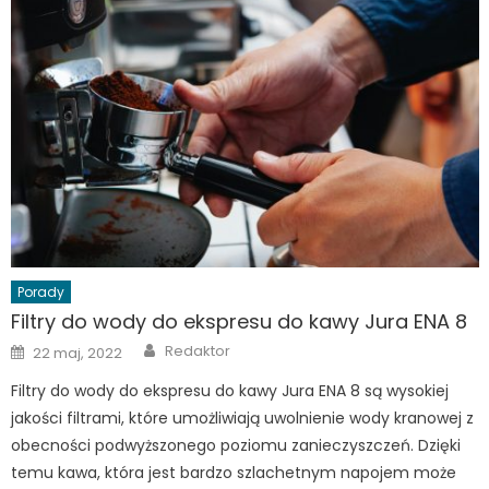
Porady
Filtry do wody do ekspresu do kawy Jura ENA 8
Author
Posted
Redaktor
22 maj, 2022
on
Filtry do wody do ekspresu do kawy Jura ENA 8 są wysokiej
jakości filtrami, które umożliwiają uwolnienie wody kranowej z
obecności podwyższonego poziomu zanieczyszczeń. Dzięki
temu kawa, która jest bardzo szlachetnym napojem może