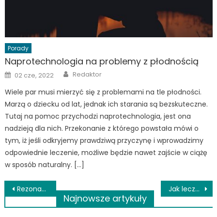
Porady
Naprotechnologia na problemy z płodnością
Author
Posted
Redaktor
02 cze, 2022
on
Wiele par musi mierzyć się z problemami na tle płodności.
Marzą o dziecku od lat, jednak ich starania są bezskuteczne.
Tutaj na pomoc przychodzi naprotechnologia, jest ona
nadzieją dla nich. Przekonanie z którego powstała mówi o
tym, iż jeśli odkryjemy prawdziwą przyczynę i wprowadzimy
odpowiednie leczenie, możliwe będzie nawet zajście w ciążę
w sposób naturalny. […]
Nawigacja
Rezonans magnetyczny – jak przebiega badanie?
Jak leczy się zapalenie płuc?
Najnowsze artykuły
wpisu