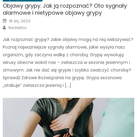
Objawy grypy. Jak ją rozpoznać? Oto sygnały
alarmowe i nietypowe objawy grypy
Posted
18 sty, 2023
on
Author
Redaktor
Jak rozpoznać grypę? Jakie objawy mogą na nią wskazywać?
Poznaj najważniejsze sygnały alarmowe, jakie wysyła nasz
organizm, gdy zaczyna walkę z chorobą. Grypę wywołują
wirusy obecne wokół nas – zwłaszcza w sezonie jesiennym i
zimowym. Jak nie dać się grypie i szybko zwalczyć chorobę?
Sprawdź Zdrowe Rozwiązania na grypę. Grypa sezonowa
„atakuje” zwłaszcza jesienią i […]