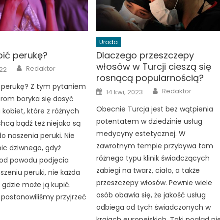
Uroda
pić perukę?
Dlaczego przeszczepy
włosów w Turcji cieszą się
Author
Redaktor
022
rosnącą popularnością?
ć perukę? Z tym pytaniem
Author
Posted
Redaktor
14 kwi, 2023
on
rom boryka się dosyć
Obecnie Turcja jest bez wątpienia
 kobiet, które z różnych
potentatem w dziedzinie usług
hcą bądź też niejako są
medycyny estetycznej. W
 noszenia peruki. Nie
zawrotnym tempie przybywa tam
ic dziwnego, gdyż
różnego typu klinik świadczących
 od powodu podjęcia
zabiegi na twarz, ciało, a także
szeniu peruki, nie każda
przeszczepy włosów. Pewnie wiele
 gdzie może ją kupić.
osób obawia się, że jakość usług
 postanowiliśmy przyjrzeć
odbiega od tych świadczonych w
krajach europejskich. Taki pogląd ni