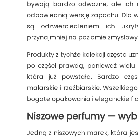
bywają bardzo odważne, ale ich
odpowiednią wersję zapachu. Dla wi
są odzwierciedleniem ich ukry
przynajmniej na poziomie zmysłow
Produkty z tychże kolekcji często u
po części prawdą, ponieważ wielu 
która już powstała. Bardzo częs
malarskie i rzeźbiarskie. Wszelkieg
bogate opakowania i eleganckie fl
Niszowe perfumy — wybie
Jedną z niszowych marek, która je