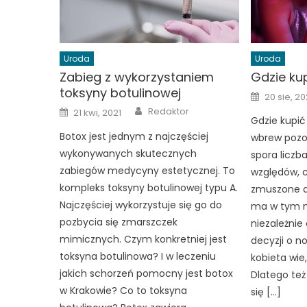
Uroda
Uroda
Zabieg z wykorzystaniem
Gdzie ku
toksyny botulinowej
Posted
20 sie, 2
on
Author
Posted
Redaktor
21 kwi, 2021
on
Gdzie kupi
Botox jest jednym z najczęściej
wbrew pozo
wykonywanych skutecznych
spora liczba
zabiegów medycyny estetycznej. To
względów, c
kompleks toksyny botulinowej typu A.
zmuszone do
Najczęściej wykorzystuje się go do
ma w tym n
pozbycia się zmarszczek
niezależnie
mimicznych. Czym konkretniej jest
decyzji o no
toksyna botulinowa? I w leczeniu
kobieta wie,
jakich schorzeń pomocny jest botox
Dlatego też
w Krakowie? Co to toksyna
się […]