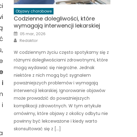
i
Objawy chorobowe
i
Codzienne dolegliwości, które
wymagają interwencji lekarskiej
ą
Posted
05 mar, 2026
on
ć
Author
Redaktor
,
W codziennym życiu często spotykamy się z
e
różnymi dolegliwościami zdrowotnymi, które
mogą wydawać się niegroźne. Jednak
e
niektóre z nich mogą być sygnałem
i
poważniejszych problemów i wymagają
interwencji lekarskiej. Ignorowanie objawów
m
może prowadzić do poważniejszych
i
komplikacji zdrowotnych. W tym artykule
omówimy, które objawy z okolicy odbytu nie
powinny być lekceważone i kiedy warto
skonsultować się z […]
a