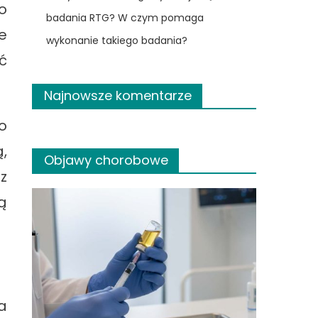
o
badania RTG? W czym pomaga
e
wykonanie takiego badania?
ć
Najnowsze komentarze
o
,
Objawy chorobowe
z
ą
a