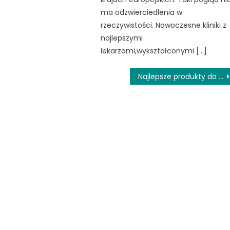
ma odzwierciedlenia w
rzeczywistości. Nowoczesne kliniki z
najlepszymi
lekarzami,wykształconymi […]
Najlepsze produkty do skóry atopowej i suchej