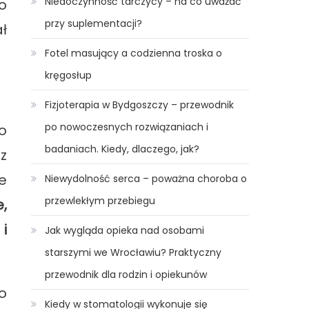
Niedoczynność tarczycy – na co uważać
o
przy suplementacji?
ł
Fotel masujący a codzienna troska o
kręgosłup
Fizjoterapia w Bydgoszczy – przewodnik
po nowoczesnych rozwiązaniach i
o
badaniach. Kiedy, dlaczego, jak?
az
e
Niewydolność serca – poważna choroba o
przewlekłym przebiegu
,
i
Jak wygląda opieka nad osobami
starszymi we Wrocławiu? Praktyczny
przewodnik dla rodzin i opiekunów
o
Kiedy w stomatologii wykonuje się