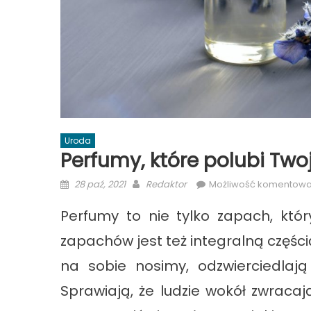
Uroda
Perfumy, które polubi Two
Posted
Author
28 paź, 2021
Redaktor
Możliwość komentow
on
Perfumy to nie tylko zapach, któ
zapachów jest też integralną części
na sobie nosimy, odzwierciedlaj
Sprawiają, że ludzie wokół zwraca