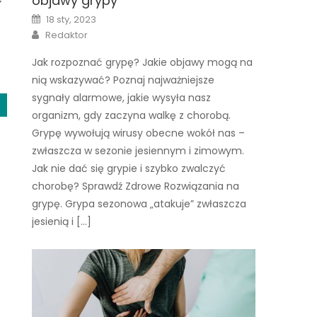
objawy grypy
Posted
18 sty, 2023
on
Author
Redaktor
Jak rozpoznać grypę? Jakie objawy mogą na
nią wskazywać? Poznaj najważniejsze
sygnały alarmowe, jakie wysyła nasz
organizm, gdy zaczyna walkę z chorobą.
Grypę wywołują wirusy obecne wokół nas –
zwłaszcza w sezonie jesiennym i zimowym.
Jak nie dać się grypie i szybko zwalczyć
chorobę? Sprawdź Zdrowe Rozwiązania na
grypę. Grypa sezonowa „atakuje” zwłaszcza
jesienią i […]