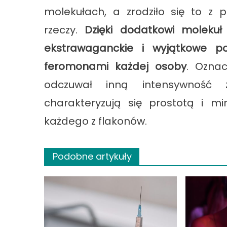
molekułach, a zrodziło się to z 
rzeczy.
Dzięki dodatkowi moleku
ekstrawaganckie i wyjątkowe po
feromonami każdej osoby
. Ozna
odczuwał inną intensywność
charakteryzują się prostotą i mi
każdego z flakonów.
Podobne artykuły