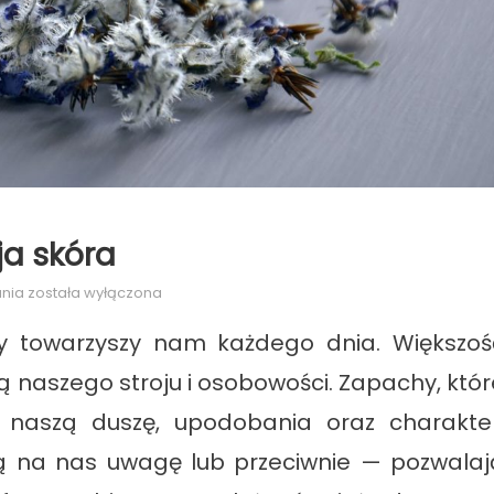
ja skóra
Perfumy,
ania
została wyłączona
które
ry towarzyszy nam każdego dnia. Większoś
polubi
Twoja
ą naszego stroju i osobowości. Zapachy, któr
skóra
ą naszą duszę, upodobania oraz charakter
ją na nas uwagę lub przeciwnie — pozwalaj