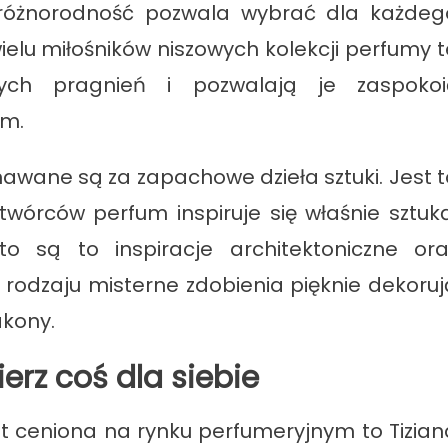
 różnorodność pozwala wybrać dla każdeg
elu miłośników niszowych kolekcji perfumy t
tych pragnień i pozwalają je zaspokoi
ym.
znawane są za zapachowe dzieła sztuki. Jest t
twórców perfum inspiruje się właśnie sztuką
to są to inspiracje architektoniczne ora
o rodzaju misterne zdobienia pięknie dekoruj
akony.
rz coś dla siebie
st ceniona na rynku perfumeryjnym to Tizian