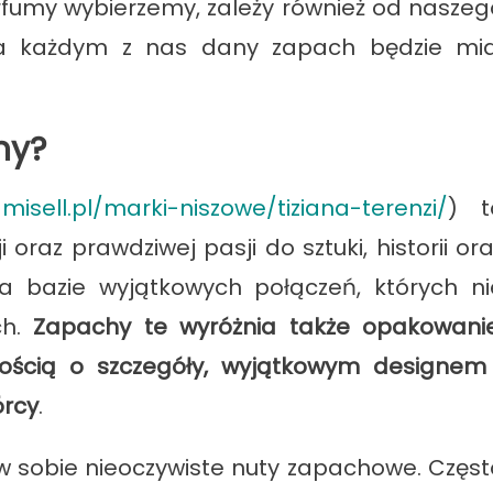
erfumy wybierzemy, zależy również od naszeg
na każdym z nas dany zapach będzie mia
my?
amisell.pl/marki-niszowe/tiziana-terenzi/
) t
 oraz prawdziwej pasji do sztuki, historii or
a bazie wyjątkowych połączeń, których ni
ch.
Zapachy te wyróżnia także opakowanie
łością o szczegóły, wyjątkowym designem 
órcy
.
 w sobie nieoczywiste nuty zapachowe. Częst