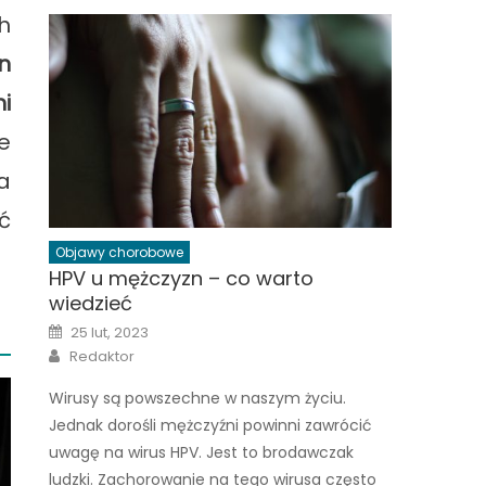
h
n
i
e
a
ć
Objawy chorobowe
HPV u mężczyzn – co warto
wiedzieć
Posted
25 lut, 2023
on
Author
Redaktor
Wirusy są powszechne w naszym życiu.
Jednak dorośli mężczyźni powinni zawrócić
uwagę na wirus HPV. Jest to brodawczak
ludzki. Zachorowanie na tego wirusa często