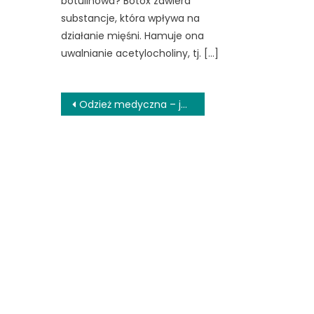
botulinowa? Botox zawiera
substancje, która wpływa na
działanie mięśni. Hamuje ona
uwalnianie acetylocholiny, tj. […]
Nawigacja
Odzież medyczna – jakie propozycje znajdziemy w sklepach internetowych
wpisu