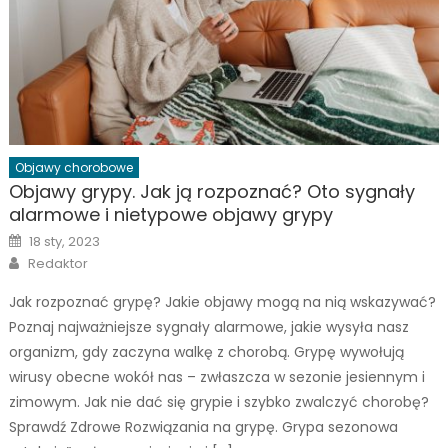
Objawy chorobowe
Objawy grypy. Jak ją rozpoznać? Oto sygnały
alarmowe i nietypowe objawy grypy
Posted
18 sty, 2023
on
Author
Redaktor
Jak rozpoznać grypę? Jakie objawy mogą na nią wskazywać?
Poznaj najważniejsze sygnały alarmowe, jakie wysyła nasz
organizm, gdy zaczyna walkę z chorobą. Grypę wywołują
wirusy obecne wokół nas – zwłaszcza w sezonie jesiennym i
zimowym. Jak nie dać się grypie i szybko zwalczyć chorobę?
Sprawdź Zdrowe Rozwiązania na grypę. Grypa sezonowa