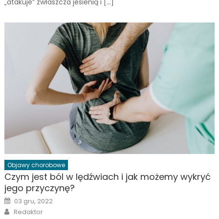
„atakuje” zwłaszcza jesienią i […]
Objawy chorobowe
Czym jest ból w lędźwiach i jak możemy wykryć
jego przyczynę?
Posted
03 gru, 2022
on
Author
Redaktor