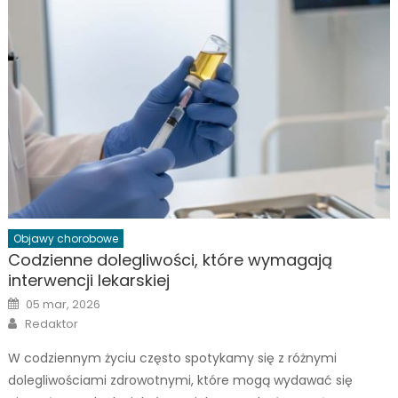
Objawy chorobowe
Codzienne dolegliwości, które wymagają
interwencji lekarskiej
Posted
05 mar, 2026
on
Author
Redaktor
W codziennym życiu często spotykamy się z różnymi
dolegliwościami zdrowotnymi, które mogą wydawać się