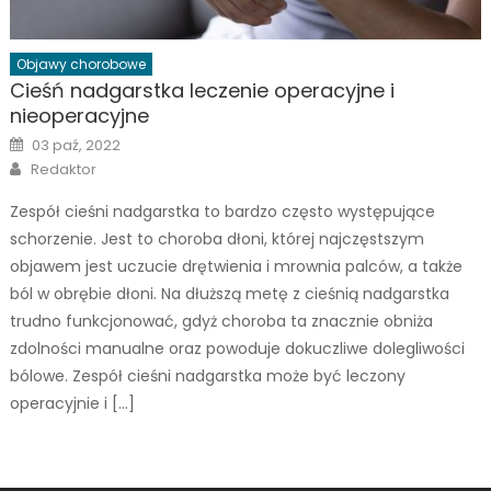
Objawy chorobowe
Cieśń nadgarstka leczenie operacyjne i
nieoperacyjne
Posted
03 paź, 2022
on
Author
Redaktor
Zespół cieśni nadgarstka to bardzo często występujące
schorzenie. Jest to choroba dłoni, której najczęstszym
objawem jest uczucie drętwienia i mrownia palców, a także
ból w obrębie dłoni. Na dłuższą metę z cieśnią nadgarstka
trudno funkcjonować, gdyż choroba ta znacznie obniża
zdolności manualne oraz powoduje dokuczliwe dolegliwości
bólowe. Zespół cieśni nadgarstka może być leczony
operacyjnie i […]