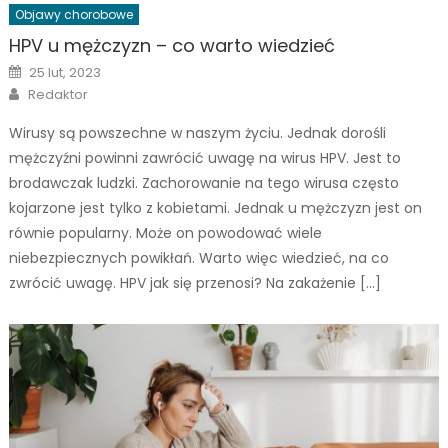
Objawy chorobowe
HPV u mężczyzn – co warto wiedzieć
Posted
25 lut, 2023
on
Author
Redaktor
Wirusy są powszechne w naszym życiu. Jednak dorośli
mężczyźni powinni zawrócić uwagę na wirus HPV. Jest to
brodawczak ludzki. Zachorowanie na tego wirusa często
kojarzone jest tylko z kobietami. Jednak u mężczyzn jest on
równie popularny. Może on powodować wiele
niebezpiecznych powikłań. Warto więc wiedzieć, na co
zwrócić uwagę. HPV jak się przenosi? Na zakażenie […]