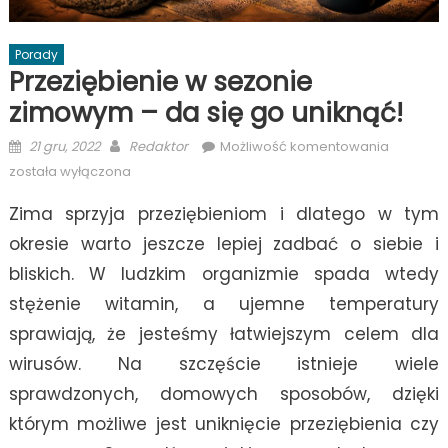
Porady
Przeziębienie w sezonie
zimowym – da się go uniknąć!
Posted
Author
Przezięb
21 gru, 2022
Redaktor
Możliwość komentowania
on
w
została wyłączona
sezonie
Zima sprzyja przeziębieniom i dlatego w tym
zimowy
–
okresie warto jeszcze lepiej zadbać o siebie i
da
bliskich. W ludzkim organizmie spada wtedy
się
stężenie witamin, a ujemne temperatury
go
uniknąć!
sprawiają, że jesteśmy łatwiejszym celem dla
wirusów. Na szczęście istnieje wiele
sprawdzonych, domowych sposobów, dzięki
którym możliwe jest uniknięcie przeziębienia czy