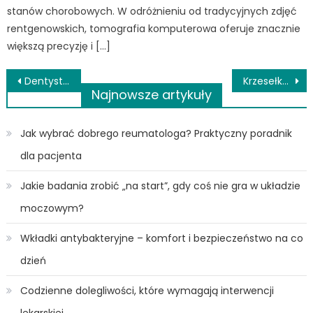
stanów chorobowych. W odróżnieniu od tradycyjnych zdjęć
rentgenowskich, tomografia komputerowa oferuje znacznie
większą precyzję i […]
Nawigacja
Dentysta w Kwidzynie – znajdź osobę, która zadba o zęby dziecka!
Krzesełka toaletowo-prysznicowe. Jakie udogodnienia przydadzą się podczas opieki nad osobą starszą lub z niepełnosprawnością?
Najnowsze artykuły
wpisu
Jak wybrać dobrego reumatologa? Praktyczny poradnik
dla pacjenta
Jakie badania zrobić „na start”, gdy coś nie gra w układzie
moczowym?
Wkładki antybakteryjne – komfort i bezpieczeństwo na co
dzień
Codzienne dolegliwości, które wymagają interwencji
lekarskiej