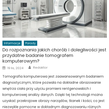
Informacje
Porady
Do rozpoznania jakich chorób i dolegliwości jest
przydatne badanie tomografem
komputerowym?
Author
Posted
Redaktor
19 lis, 2024
on
Tomografia komputerowa jest zaawansowanym badaniem
diagnostycznym, które pozwala na dokładne obrazowanie
wnętrza ciała przy użyciu promieni rentgenowskich i
komputerowej analizy danych. Dzięki tej technologii można
uzyskać przekrojowe obrazy narządów, tkanek i kości, co jest
niezwykle pomocne w dokładnym diagnozowaniu różnych