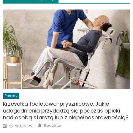
Porady
Krzesełka toaletowo-prysznicowe. Jakie
udogodnienia przydadzą się podczas opieki
nad osobą starszą lub z niepełnosprawnością?
Author
Posted
Redaktor
22 gru, 2022
on