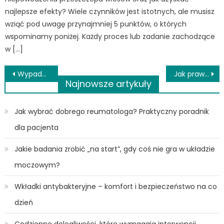
najlepsze efekty? Wiele czynników jest istotnych, ale musisz
wziąć pod uwagę przynajmniej 5 punktów, o których
wspominamy poniżej. Każdy proces lub zadanie zachodzące
w […]
Nawigacja
Wypadanie włosów – jak profesjonalnie mu zaradzić?
Jak prawidłowo dbać o ciało i zdrowie psychiczne?
Najnowsze artykuły
wpisu
Jak wybrać dobrego reumatologa? Praktyczny poradnik
dla pacjenta
Jakie badania zrobić „na start”, gdy coś nie gra w układzie
moczowym?
Wkładki antybakteryjne – komfort i bezpieczeństwo na co
dzień