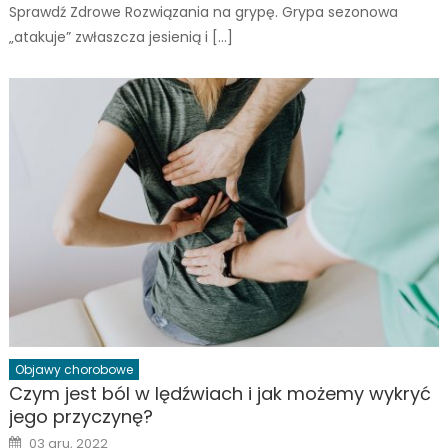
Sprawdź Zdrowe Rozwiązania na grypę. Grypa sezonowa
„atakuje” zwłaszcza jesienią i […]
Objawy chorobowe
Czym jest ból w lędźwiach i jak możemy wykryć
jego przyczynę?
Posted
03 gru, 2022