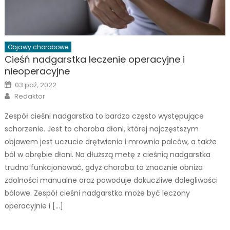
Objawy chorobowe
Cieśń nadgarstka leczenie operacyjne i
nieoperacyjne
Posted
03 paź, 2022
on
Author
Redaktor
Zespół cieśni nadgarstka to bardzo często występujące
schorzenie. Jest to choroba dłoni, której najczęstszym
objawem jest uczucie drętwienia i mrownia palców, a także
ból w obrębie dłoni. Na dłuższą metę z cieśnią nadgarstka
trudno funkcjonować, gdyż choroba ta znacznie obniża
zdolności manualne oraz powoduje dokuczliwe dolegliwości
bólowe. Zespół cieśni nadgarstka może być leczony
operacyjnie i […]