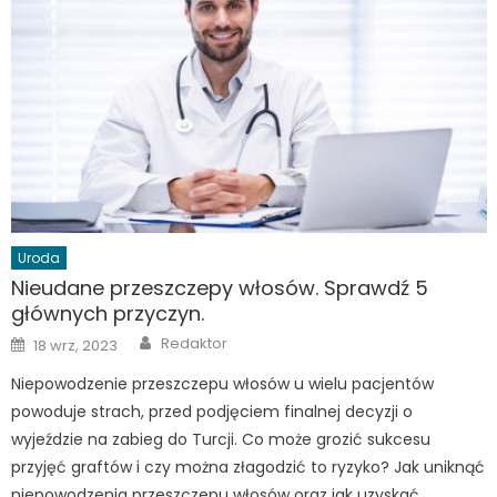
Uroda
Nieudane przeszczepy włosów. Sprawdź 5
głównych przyczyn.
Author
Posted
Redaktor
18 wrz, 2023
on
Niepowodzenie przeszczepu włosów u wielu pacjentów
powoduje strach, przed podjęciem finalnej decyzji o
wyjeździe na zabieg do Turcji. Co może grozić sukcesu
przyjęć graftów i czy można złagodzić to ryzyko? Jak uniknąć
niepowodzenia przeszczepu włosów oraz jak uzyskać