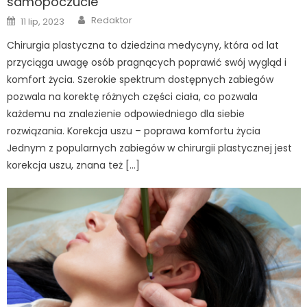
samopoczucie
Author
Posted
Redaktor
11 lip, 2023
on
Chirurgia plastyczna to dziedzina medycyny, która od lat
przyciąga uwagę osób pragnących poprawić swój wygląd i
komfort życia. Szerokie spektrum dostępnych zabiegów
pozwala na korektę różnych części ciała, co pozwala
każdemu na znalezienie odpowiedniego dla siebie
rozwiązania. Korekcja uszu – poprawa komfortu życia
Jednym z popularnych zabiegów w chirurgii plastycznej jest
korekcja uszu, znana też […]