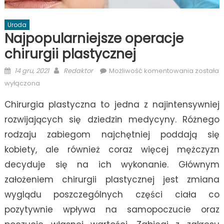
Uroda
Najpopularniejsze operacje
chirurgii plastycznej
Posted
Author
Najpopul
14 gru, 2021
Redaktor
Możliwość komentowania
została
on
operacj
wyłączona
chirurgii
Chirurgia plastyczna to jedna z najintensywniej
plastycz
rozwijających się dziedzin medycyny. Różnego
rodzaju zabiegom najchętniej poddają się
kobiety, ale również coraz więcej mężczyzn
decyduje się na ich wykonanie. Głównym
założeniem chirurgii plastycznej jest zmiana
wyglądu poszczególnych części ciała co
pozytywnie wpływa na samopoczucie oraz