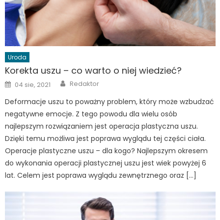
Uroda
Korekta uszu – co warto o niej wiedzieć?
Author
Posted
Redaktor
04 sie, 2021
on
Deformacje uszu to poważny problem, który może wzbudzać
negatywne emocje. Z tego powodu dla wielu osób
najlepszym rozwiązaniem jest operacja plastyczna uszu.
Dzięki temu możliwa jest poprawa wyglądu tej części ciała.
Operacje plastyczne uszu – dla kogo? Najlepszym okresem
do wykonania operacji plastycznej uszu jest wiek powyżej 6
lat. Celem jest poprawa wyglądu zewnętrznego oraz […]