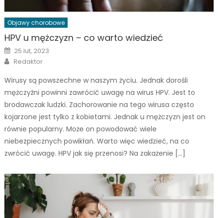
Objawy chorobowe
HPV u mężczyzn – co warto wiedzieć
Posted
25 lut, 2023
on
Author
Redaktor
Wirusy są powszechne w naszym życiu. Jednak dorośli
mężczyźni powinni zawrócić uwagę na wirus HPV. Jest to
brodawczak ludzki. Zachorowanie na tego wirusa często
kojarzone jest tylko z kobietami. Jednak u mężczyzn jest on
równie popularny. Może on powodować wiele
niebezpiecznych powikłań. Warto więc wiedzieć, na co
zwrócić uwagę. HPV jak się przenosi? Na zakażenie […]