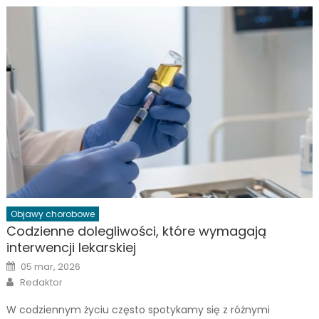
Objawy chorobowe
Codzienne dolegliwości, które wymagają
interwencji lekarskiej
Posted
05 mar, 2026
on
Author
Redaktor
W codziennym życiu często spotykamy się z różnymi